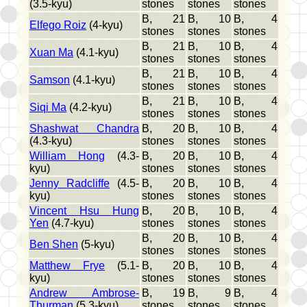
(3.5-kyu)
stones
stones
stones
B, 21
B, 10
B, 4
Elfego Roiz
(4-kyu)
stones
stones
stones
B, 21
B, 10
B, 4
Xuan Ma
(4.1-kyu)
stones
stones
stones
B, 21
B, 10
B, 4
Samson
(4.1-kyu)
stones
stones
stones
B, 21
B, 10
B, 4
Siqi Ma
(4.2-kyu)
stones
stones
stones
Shashwat Chandra
B, 20
B, 10
B, 4
(4.3-kyu)
stones
stones
stones
William Hong
(4.3-
B, 20
B, 10
B, 4
kyu)
stones
stones
stones
Jenny Radcliffe
(4.5-
B, 20
B, 10
B, 4
kyu)
stones
stones
stones
Vincent Hsu Hung
B, 20
B, 10
B, 4
Yen
(4.7-kyu)
stones
stones
stones
B, 20
B, 10
B, 4
Ben Shen
(5-kyu)
stones
stones
stones
Matthew Frye
(5.1-
B, 20
B, 10
B, 4
kyu)
stones
stones
stones
Andrew Ambrose-
B, 19
B, 9
B, 4
Thurman
(5.3-kyu)
stones
stones
stones