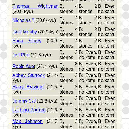
Thomas Wightman
B, 4
B, 2
B, Even,
(20.8-kyu)
stones
stones
no komi
B, 4
B, 2
B, Even,
Nicholas ?
(20.8-kyu)
stones
stones
no komi
B, 4
B, 2
B, Even,
Jack Moaby
(20.9-kyu)
stones
stones
no komi
Erica Storey
(20.9-
B, 4
B, 2
B, Even,
kyu)
stones
stones
no komi
B, 3
B, Even,
B, Even,
Jeff Rho
(21.3-kyu)
stones
no komi
no komi
B, 3
B, Even,
B, Even,
Robin Auer
(21.4-kyu)
stones
no komi
no komi
Abbey Sturrock
(21.4-
B, 3
B, Even,
B, Even,
kyu)
stones
no komi
no komi
Harry Braviner
(21.5-
B, 3
B, Even,
B, Even,
kyu)
stones
no komi
no komi
B, 3
B, Even,
B, Even,
Jeremy Cai
(21.6-kyu)
stones
no komi
no komi
Lachlan Pockett
(21.6-
B, 3
B, Even,
B, Even,
kyu)
stones
no komi
no komi
Max Johnson
(21.7-
B, 3
B, Even,
B, Even,
kyu)
stones
no komi
no komi