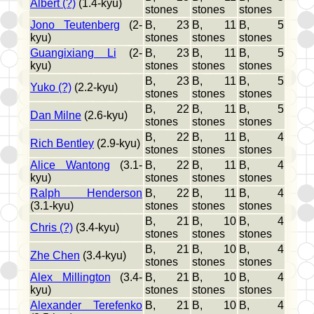
Albert (?)
(1.4-kyu)
stones
stones
stones
Jono Teutenberg
(2-
B, 23
B, 11
B, 5
kyu)
stones
stones
stones
Guangixiang Li
(2-
B, 23
B, 11
B, 5
kyu)
stones
stones
stones
B, 23
B, 11
B, 5
Yuko (?)
(2.2-kyu)
stones
stones
stones
B, 22
B, 11
B, 5
Dan Milne
(2.6-kyu)
stones
stones
stones
B, 22
B, 11
B, 4
Rich Bentley
(2.9-kyu)
stones
stones
stones
Alice Wantong
(3.1-
B, 22
B, 11
B, 4
kyu)
stones
stones
stones
Ralph Henderson
B, 22
B, 11
B, 4
(3.1-kyu)
stones
stones
stones
B, 21
B, 10
B, 4
Chris (?)
(3.4-kyu)
stones
stones
stones
B, 21
B, 10
B, 4
Zhe Chen
(3.4-kyu)
stones
stones
stones
Alex Millington
(3.4-
B, 21
B, 10
B, 4
kyu)
stones
stones
stones
Alexander Terefenko
B, 21
B, 10
B, 4