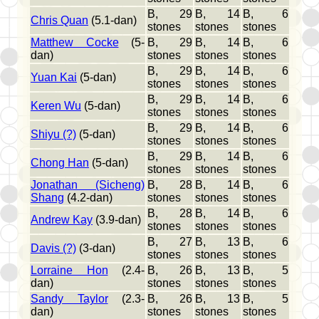
B, 29
B, 14
B, 6
Chris Quan
(5.1-dan)
stones
stones
stones
Matthew Cocke
(5-
B, 29
B, 14
B, 6
dan)
stones
stones
stones
B, 29
B, 14
B, 6
Yuan Kai
(5-dan)
stones
stones
stones
B, 29
B, 14
B, 6
Keren Wu
(5-dan)
stones
stones
stones
B, 29
B, 14
B, 6
Shiyu (?)
(5-dan)
stones
stones
stones
B, 29
B, 14
B, 6
Chong Han
(5-dan)
stones
stones
stones
Jonathan (Sicheng)
B, 28
B, 14
B, 6
Shang
(4.2-dan)
stones
stones
stones
B, 28
B, 14
B, 6
Andrew Kay
(3.9-dan)
stones
stones
stones
B, 27
B, 13
B, 6
Davis (?)
(3-dan)
stones
stones
stones
Lorraine Hon
(2.4-
B, 26
B, 13
B, 5
dan)
stones
stones
stones
Sandy Taylor
(2.3-
B, 26
B, 13
B, 5
dan)
stones
stones
stones