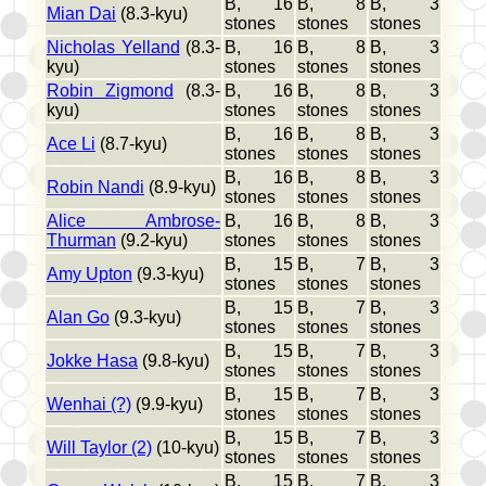
B, 16
B, 8
B, 3
Mian Dai
(8.3-kyu)
stones
stones
stones
Nicholas Yelland
(8.3-
B, 16
B, 8
B, 3
kyu)
stones
stones
stones
Robin Zigmond
(8.3-
B, 16
B, 8
B, 3
kyu)
stones
stones
stones
B, 16
B, 8
B, 3
Ace Li
(8.7-kyu)
stones
stones
stones
B, 16
B, 8
B, 3
Robin Nandi
(8.9-kyu)
stones
stones
stones
Alice Ambrose-
B, 16
B, 8
B, 3
Thurman
(9.2-kyu)
stones
stones
stones
B, 15
B, 7
B, 3
Amy Upton
(9.3-kyu)
stones
stones
stones
B, 15
B, 7
B, 3
Alan Go
(9.3-kyu)
stones
stones
stones
B, 15
B, 7
B, 3
Jokke Hasa
(9.8-kyu)
stones
stones
stones
B, 15
B, 7
B, 3
Wenhai (?)
(9.9-kyu)
stones
stones
stones
B, 15
B, 7
B, 3
Will Taylor (2)
(10-kyu)
stones
stones
stones
B, 15
B, 7
B, 3