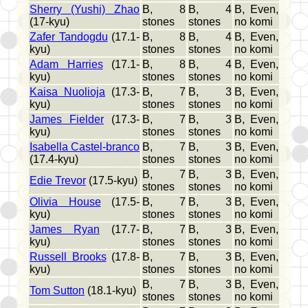
Sherry (Yushi) Zhao
B, 8
B, 4
B, Even,
(17-kyu)
stones
stones
no komi
Zafer Tandogdu
(17.1-
B, 8
B, 4
B, Even,
kyu)
stones
stones
no komi
Adam Harries
(17.1-
B, 8
B, 4
B, Even,
kyu)
stones
stones
no komi
Kaisa Nuolioja
(17.3-
B, 7
B, 3
B, Even,
kyu)
stones
stones
no komi
James Fielder
(17.3-
B, 7
B, 3
B, Even,
kyu)
stones
stones
no komi
Isabella Castel-branco
B, 7
B, 3
B, Even,
(17.4-kyu)
stones
stones
no komi
B, 7
B, 3
B, Even,
Edie Trevor
(17.5-kyu)
stones
stones
no komi
Olivia House
(17.5-
B, 7
B, 3
B, Even,
kyu)
stones
stones
no komi
James Ryan
(17.7-
B, 7
B, 3
B, Even,
kyu)
stones
stones
no komi
Russell Brooks
(17.8-
B, 7
B, 3
B, Even,
kyu)
stones
stones
no komi
B, 7
B, 3
B, Even,
Tom Sutton
(18.1-kyu)
stones
stones
no komi