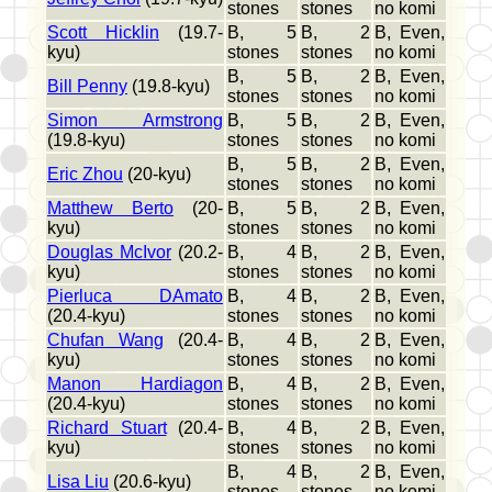
stones
stones
no komi
Scott Hicklin
(19.7-
B, 5
B, 2
B, Even,
kyu)
stones
stones
no komi
B, 5
B, 2
B, Even,
Bill Penny
(19.8-kyu)
stones
stones
no komi
Simon Armstrong
B, 5
B, 2
B, Even,
(19.8-kyu)
stones
stones
no komi
B, 5
B, 2
B, Even,
Eric Zhou
(20-kyu)
stones
stones
no komi
Matthew Berto
(20-
B, 5
B, 2
B, Even,
kyu)
stones
stones
no komi
Douglas McIvor
(20.2-
B, 4
B, 2
B, Even,
kyu)
stones
stones
no komi
Pierluca DAmato
B, 4
B, 2
B, Even,
(20.4-kyu)
stones
stones
no komi
Chufan Wang
(20.4-
B, 4
B, 2
B, Even,
kyu)
stones
stones
no komi
Manon Hardiagon
B, 4
B, 2
B, Even,
(20.4-kyu)
stones
stones
no komi
Richard Stuart
(20.4-
B, 4
B, 2
B, Even,
kyu)
stones
stones
no komi
B, 4
B, 2
B, Even,
Lisa Liu
(20.6-kyu)
stones
stones
no komi