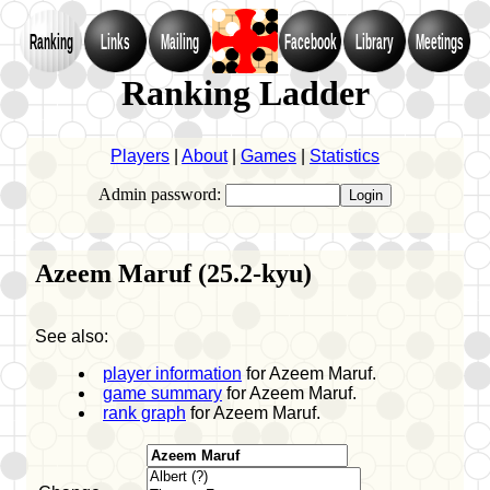
Ranking
Links
Mailing
Facebook
Library
Meetings
Ranking Ladder
Players
|
About
|
Games
|
Statistics
Admin password:
Azeem Maruf (25.2-kyu)
See also:
player information
for Azeem Maruf.
game summary
for Azeem Maruf.
rank graph
for Azeem Maruf.