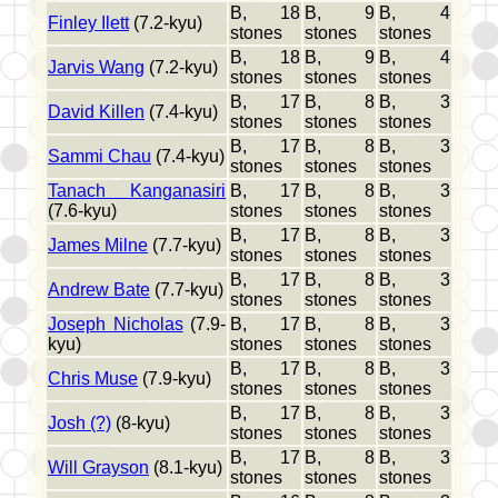
B, 18
B, 9
B, 4
Finley Ilett
(7.2-kyu)
stones
stones
stones
B, 18
B, 9
B, 4
Jarvis Wang
(7.2-kyu)
stones
stones
stones
B, 17
B, 8
B, 3
David Killen
(7.4-kyu)
stones
stones
stones
B, 17
B, 8
B, 3
Sammi Chau
(7.4-kyu)
stones
stones
stones
Tanach Kanganasiri
B, 17
B, 8
B, 3
(7.6-kyu)
stones
stones
stones
B, 17
B, 8
B, 3
James Milne
(7.7-kyu)
stones
stones
stones
B, 17
B, 8
B, 3
Andrew Bate
(7.7-kyu)
stones
stones
stones
Joseph Nicholas
(7.9-
B, 17
B, 8
B, 3
kyu)
stones
stones
stones
B, 17
B, 8
B, 3
Chris Muse
(7.9-kyu)
stones
stones
stones
B, 17
B, 8
B, 3
Josh (?)
(8-kyu)
stones
stones
stones
B, 17
B, 8
B, 3
Will Grayson
(8.1-kyu)
stones
stones
stones