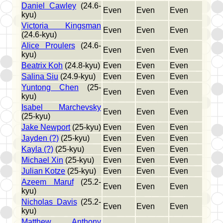
Daniel Cawley
(24.6-
Even
Even
Even
kyu)
Victoria Kingsman
Even
Even
Even
(24.6-kyu)
Alice Proulers
(24.6-
Even
Even
Even
kyu)
Beatrix Koh
(24.8-kyu)
Even
Even
Even
Salina Siu
(24.9-kyu)
Even
Even
Even
Yuntong Chen
(25-
Even
Even
Even
kyu)
Isabel Marchevsky
Even
Even
Even
(25-kyu)
Jake Newport
(25-kyu)
Even
Even
Even
Jayden (?)
(25-kyu)
Even
Even
Even
Kayla (?)
(25-kyu)
Even
Even
Even
Michael Xin
(25-kyu)
Even
Even
Even
Julian Kotze
(25-kyu)
Even
Even
Even
Azeem Maruf
(25.2-
Even
Even
Even
kyu)
Nicholas Davis
(25.2-
Even
Even
Even
kyu)
Matthew Anthony