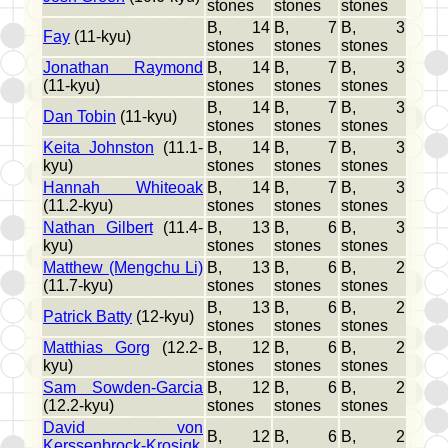
stones
stones
stones
B, 14
B, 7
B, 3
Fay
(11-kyu)
stones
stones
stones
Jonathan Raymond
B, 14
B, 7
B, 3
(11-kyu)
stones
stones
stones
B, 14
B, 7
B, 3
Dan Tobin
(11-kyu)
stones
stones
stones
Keita Johnston
(11.1-
B, 14
B, 7
B, 3
kyu)
stones
stones
stones
Hannah Whiteoak
B, 14
B, 7
B, 3
(11.2-kyu)
stones
stones
stones
Nathan Gilbert
(11.4-
B, 13
B, 6
B, 3
kyu)
stones
stones
stones
Matthew (Mengchu Li)
B, 13
B, 6
B, 2
(11.7-kyu)
stones
stones
stones
B, 13
B, 6
B, 2
Patrick Batty
(12-kyu)
stones
stones
stones
Matthias Gorg
(12.2-
B, 12
B, 6
B, 2
kyu)
stones
stones
stones
Sam Sowden-Garcia
B, 12
B, 6
B, 2
(12.2-kyu)
stones
stones
stones
David von
B, 12
B, 6
B, 2
Kerssenbrock-Krosigk