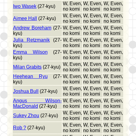
W, Even,
W, Even,
W, Even,
Iwo Wasek
(27-kyu)
no komi
no komi
no komi
W, Even,
W, Even,
W, Even,
Aimee Hall
(27-kyu)
no komi
no komi
no komi
Andrew Boreham
(27-
W, Even,
W, Even,
W, Even,
kyu)
no komi
no komi
no komi
Julia Retzmanik
(27-
W, Even,
W, Even,
W, Even,
kyu)
no komi
no komi
no komi
Emma Wilson
(27-
W, Even,
W, Even,
W, Even,
kyu)
no komi
no komi
no komi
W, Even,
W, Even,
W, Even,
Milan Grabits
(27-kyu)
no komi
no komi
no komi
Heehean Ryu
(27-
W, Even,
W, Even,
W, Even,
kyu)
no komi
no komi
no komi
W, Even,
W, Even,
W, Even,
Joshua Bull
(27-kyu)
no komi
no komi
no komi
Angus Wilson-
W, Even,
W, Even,
W, Even,
MacDonald
(27-kyu)
no komi
no komi
no komi
W, Even,
W, Even,
W, Even,
Sukey Zhou
(27-kyu)
no komi
no komi
no komi
W, Even,
W, Even,
W, Even,
Rob ?
(27-kyu)
no komi
no komi
no komi