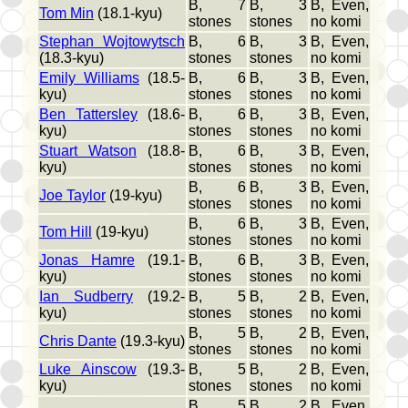
B, 7
B, 3
B, Even,
Tom Min
(18.1-kyu)
stones
stones
no komi
Stephan Wojtowytsch
B, 6
B, 3
B, Even,
(18.3-kyu)
stones
stones
no komi
Emily Williams
(18.5-
B, 6
B, 3
B, Even,
kyu)
stones
stones
no komi
Ben Tattersley
(18.6-
B, 6
B, 3
B, Even,
kyu)
stones
stones
no komi
Stuart Watson
(18.8-
B, 6
B, 3
B, Even,
kyu)
stones
stones
no komi
B, 6
B, 3
B, Even,
Joe Taylor
(19-kyu)
stones
stones
no komi
B, 6
B, 3
B, Even,
Tom Hill
(19-kyu)
stones
stones
no komi
Jonas Hamre
(19.1-
B, 6
B, 3
B, Even,
kyu)
stones
stones
no komi
Ian Sudberry
(19.2-
B, 5
B, 2
B, Even,
kyu)
stones
stones
no komi
B, 5
B, 2
B, Even,
Chris Dante
(19.3-kyu)
stones
stones
no komi
Luke Ainscow
(19.3-
B, 5
B, 2
B, Even,
kyu)
stones
stones
no komi
B, 5
B, 2
B, Even,