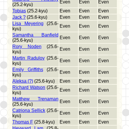
Even
Even
Even
(25.2-kyu)
Tobias
(25.2-kyu)
Even
Even
Even
Jack ?
(25.6-kyu)
Even
Even
Even
Lisa Meyering
(25.6-
Even
Even
Even
kyu)
Samantha Banfield
Even
Even
Even
(25.6-kyu)
Rory Noden
(25.6-
Even
Even
Even
kyu)
Martin Radulov
(25.6-
Even
Even
Even
kyu)
Emily Griffiths
(25.6-
Even
Even
Even
kyu)
Aleksa (?)
(25.6-kyu)
Even
Even
Even
Richard Watson
(25.6-
Even
Even
Even
kyu)
Matthew Trenaman
Even
Even
Even
(25.6-kyu)
Catriona Sellick
(25.6-
Even
Even
Even
kyu)
Thomas F
(25.8-kyu)
Even
Even
Even
Heyward Lam
(25.8-