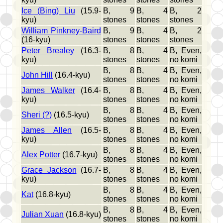
Ice (Bing) Liu
(15.9-
B, 9
B, 4
B, 2
kyu)
stones
stones
stones
William Pinkney-Baird
B, 9
B, 4
B, 2
(16-kyu)
stones
stones
stones
Peter Brealey
(16.3-
B, 8
B, 4
B, Even,
kyu)
stones
stones
no komi
B, 8
B, 4
B, Even,
John Hill
(16.4-kyu)
stones
stones
no komi
James Walker
(16.4-
B, 8
B, 4
B, Even,
kyu)
stones
stones
no komi
B, 8
B, 4
B, Even,
Sheri (?)
(16.5-kyu)
stones
stones
no komi
James Allen
(16.5-
B, 8
B, 4
B, Even,
kyu)
stones
stones
no komi
B, 8
B, 4
B, Even,
Alex Potter
(16.7-kyu)
stones
stones
no komi
Grace Jackson
(16.7-
B, 8
B, 4
B, Even,
kyu)
stones
stones
no komi
B, 8
B, 4
B, Even,
Kat
(16.8-kyu)
stones
stones
no komi
B, 8
B, 4
B, Even,
Julian Xuan
(16.8-kyu)
stones
stones
no komi