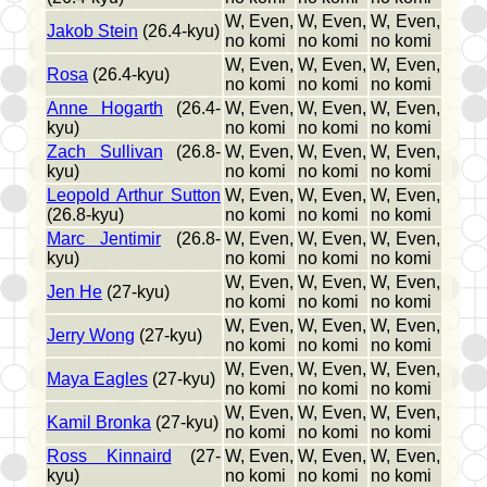
W, Even,
W, Even,
W, Even,
Jakob Stein
(26.4-kyu)
no komi
no komi
no komi
W, Even,
W, Even,
W, Even,
Rosa
(26.4-kyu)
no komi
no komi
no komi
Anne Hogarth
(26.4-
W, Even,
W, Even,
W, Even,
kyu)
no komi
no komi
no komi
Zach Sullivan
(26.8-
W, Even,
W, Even,
W, Even,
kyu)
no komi
no komi
no komi
Leopold Arthur Sutton
W, Even,
W, Even,
W, Even,
(26.8-kyu)
no komi
no komi
no komi
Marc Jentimir
(26.8-
W, Even,
W, Even,
W, Even,
kyu)
no komi
no komi
no komi
W, Even,
W, Even,
W, Even,
Jen He
(27-kyu)
no komi
no komi
no komi
W, Even,
W, Even,
W, Even,
Jerry Wong
(27-kyu)
no komi
no komi
no komi
W, Even,
W, Even,
W, Even,
Maya Eagles
(27-kyu)
no komi
no komi
no komi
W, Even,
W, Even,
W, Even,
Kamil Bronka
(27-kyu)
no komi
no komi
no komi
Ross Kinnaird
(27-
W, Even,
W, Even,
W, Even,
kyu)
no komi
no komi
no komi