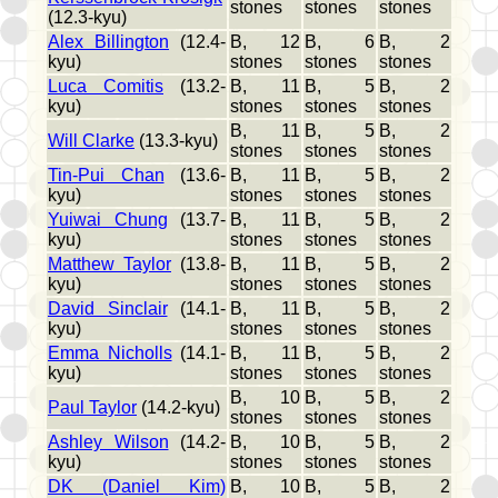
stones
stones
stones
(12.3-kyu)
Alex Billington
(12.4-
B, 12
B, 6
B, 2
kyu)
stones
stones
stones
Luca Comitis
(13.2-
B, 11
B, 5
B, 2
kyu)
stones
stones
stones
B, 11
B, 5
B, 2
Will Clarke
(13.3-kyu)
stones
stones
stones
Tin-Pui Chan
(13.6-
B, 11
B, 5
B, 2
kyu)
stones
stones
stones
Yuiwai Chung
(13.7-
B, 11
B, 5
B, 2
kyu)
stones
stones
stones
Matthew Taylor
(13.8-
B, 11
B, 5
B, 2
kyu)
stones
stones
stones
David Sinclair
(14.1-
B, 11
B, 5
B, 2
kyu)
stones
stones
stones
Emma Nicholls
(14.1-
B, 11
B, 5
B, 2
kyu)
stones
stones
stones
B, 10
B, 5
B, 2
Paul Taylor
(14.2-kyu)
stones
stones
stones
Ashley Wilson
(14.2-
B, 10
B, 5
B, 2
kyu)
stones
stones
stones
DK (Daniel Kim)
B, 10
B, 5
B, 2