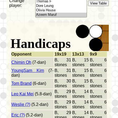
Change
player:
Handicaps
Opponent
19x19
13x13
9x9
B, 31
B, 15
B, 6
Chimin Oh
(7-dan)
stones
stones
stones
YoungSam Kim
(7-
B, 31
B, 15
B, 6
dan)
stones
stones
stones
B, 30
B, 15
B, 6
Tom Brand
(6-dan)
stones
stones
stones
B, 29
B, 14
B, 6
Leo Kai Mei
(5.8-dan)
stones
stones
stones
B, 29
B, 14
B, 6
Weslie (?)
(5.2-dan)
stones
stones
stones
B, 29
B, 14
B, 6
Eric (?)
(5.2-dan)
stones
stones
stones