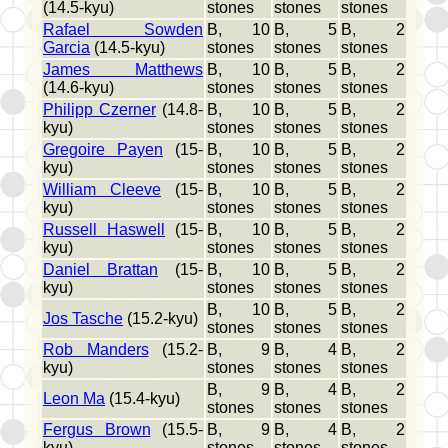
(14.5-kyu)
stones
stones
stones
Rafael Sowden
B, 10
B, 5
B, 2
Garcia
(14.5-kyu)
stones
stones
stones
James Matthews
B, 10
B, 5
B, 2
(14.6-kyu)
stones
stones
stones
Philipp Czerner
(14.8-
B, 10
B, 5
B, 2
kyu)
stones
stones
stones
Gregoire Payen
(15-
B, 10
B, 5
B, 2
kyu)
stones
stones
stones
William Cleeve
(15-
B, 10
B, 5
B, 2
kyu)
stones
stones
stones
Russell Haswell
(15-
B, 10
B, 5
B, 2
kyu)
stones
stones
stones
Daniel Brattan
(15-
B, 10
B, 5
B, 2
kyu)
stones
stones
stones
B, 10
B, 5
B, 2
Jos Tasche
(15.2-kyu)
stones
stones
stones
Rob Manders
(15.2-
B, 9
B, 4
B, 2
kyu)
stones
stones
stones
B, 9
B, 4
B, 2
Leon Ma
(15.4-kyu)
stones
stones
stones
Fergus Brown
(15.5-
B, 9
B, 4
B, 2
kyu)
stones
stones
stones