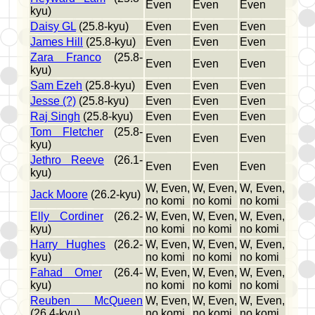
Even
Even
Even
kyu)
Daisy GL
(25.8-kyu)
Even
Even
Even
James Hill
(25.8-kyu)
Even
Even
Even
Zara Franco
(25.8-
Even
Even
Even
kyu)
Sam Ezeh
(25.8-kyu)
Even
Even
Even
Jesse (?)
(25.8-kyu)
Even
Even
Even
Raj Singh
(25.8-kyu)
Even
Even
Even
Tom Fletcher
(25.8-
Even
Even
Even
kyu)
Jethro Reeve
(26.1-
Even
Even
Even
kyu)
W, Even,
W, Even,
W, Even,
Jack Moore
(26.2-kyu)
no komi
no komi
no komi
Elly Cordiner
(26.2-
W, Even,
W, Even,
W, Even,
kyu)
no komi
no komi
no komi
Harry Hughes
(26.2-
W, Even,
W, Even,
W, Even,
kyu)
no komi
no komi
no komi
Fahad Omer
(26.4-
W, Even,
W, Even,
W, Even,
kyu)
no komi
no komi
no komi
Reuben McQueen
W, Even,
W, Even,
W, Even,
(26.4-kyu)
no komi
no komi
no komi