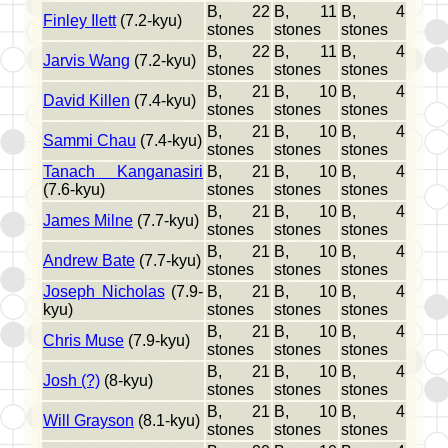
B, 22
B, 11
B, 4
Finley Ilett
(7.2-kyu)
stones
stones
stones
B, 22
B, 11
B, 4
Jarvis Wang
(7.2-kyu)
stones
stones
stones
B, 21
B, 10
B, 4
David Killen
(7.4-kyu)
stones
stones
stones
B, 21
B, 10
B, 4
Sammi Chau
(7.4-kyu)
stones
stones
stones
Tanach Kanganasiri
B, 21
B, 10
B, 4
(7.6-kyu)
stones
stones
stones
B, 21
B, 10
B, 4
James Milne
(7.7-kyu)
stones
stones
stones
B, 21
B, 10
B, 4
Andrew Bate
(7.7-kyu)
stones
stones
stones
Joseph Nicholas
(7.9-
B, 21
B, 10
B, 4
kyu)
stones
stones
stones
B, 21
B, 10
B, 4
Chris Muse
(7.9-kyu)
stones
stones
stones
B, 21
B, 10
B, 4
Josh (?)
(8-kyu)
stones
stones
stones
B, 21
B, 10
B, 4
Will Grayson
(8.1-kyu)
stones
stones
stones