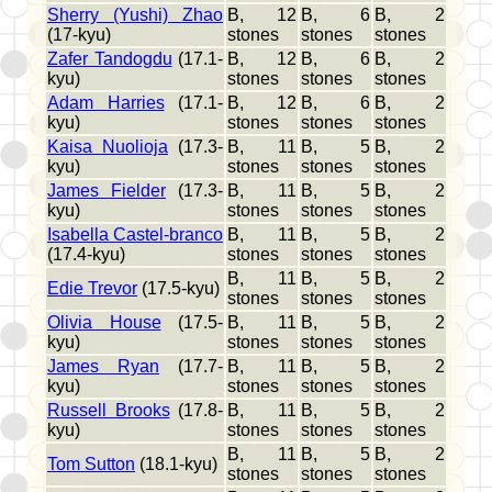
Sherry (Yushi) Zhao
B, 12
B, 6
B, 2
(17-kyu)
stones
stones
stones
Zafer Tandogdu
(17.1-
B, 12
B, 6
B, 2
kyu)
stones
stones
stones
Adam Harries
(17.1-
B, 12
B, 6
B, 2
kyu)
stones
stones
stones
Kaisa Nuolioja
(17.3-
B, 11
B, 5
B, 2
kyu)
stones
stones
stones
James Fielder
(17.3-
B, 11
B, 5
B, 2
kyu)
stones
stones
stones
Isabella Castel-branco
B, 11
B, 5
B, 2
(17.4-kyu)
stones
stones
stones
B, 11
B, 5
B, 2
Edie Trevor
(17.5-kyu)
stones
stones
stones
Olivia House
(17.5-
B, 11
B, 5
B, 2
kyu)
stones
stones
stones
James Ryan
(17.7-
B, 11
B, 5
B, 2
kyu)
stones
stones
stones
Russell Brooks
(17.8-
B, 11
B, 5
B, 2
kyu)
stones
stones
stones
B, 11
B, 5
B, 2
Tom Sutton
(18.1-kyu)
stones
stones
stones