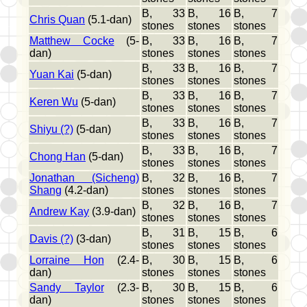
B, 33
B, 16
B, 7
Chris Quan
(5.1-dan)
stones
stones
stones
Matthew Cocke
(5-
B, 33
B, 16
B, 7
dan)
stones
stones
stones
B, 33
B, 16
B, 7
Yuan Kai
(5-dan)
stones
stones
stones
B, 33
B, 16
B, 7
Keren Wu
(5-dan)
stones
stones
stones
B, 33
B, 16
B, 7
Shiyu (?)
(5-dan)
stones
stones
stones
B, 33
B, 16
B, 7
Chong Han
(5-dan)
stones
stones
stones
Jonathan (Sicheng)
B, 32
B, 16
B, 7
Shang
(4.2-dan)
stones
stones
stones
B, 32
B, 16
B, 7
Andrew Kay
(3.9-dan)
stones
stones
stones
B, 31
B, 15
B, 6
Davis (?)
(3-dan)
stones
stones
stones
Lorraine Hon
(2.4-
B, 30
B, 15
B, 6
dan)
stones
stones
stones
Sandy Taylor
(2.3-
B, 30
B, 15
B, 6
dan)
stones
stones
stones