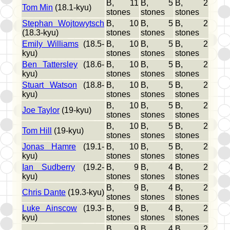
B, 11
B, 5
B, 2
Tom Min
(18.1-kyu)
stones
stones
stones
Stephan Wojtowytsch
B, 10
B, 5
B, 2
(18.3-kyu)
stones
stones
stones
Emily Williams
(18.5-
B, 10
B, 5
B, 2
kyu)
stones
stones
stones
Ben Tattersley
(18.6-
B, 10
B, 5
B, 2
kyu)
stones
stones
stones
Stuart Watson
(18.8-
B, 10
B, 5
B, 2
kyu)
stones
stones
stones
B, 10
B, 5
B, 2
Joe Taylor
(19-kyu)
stones
stones
stones
B, 10
B, 5
B, 2
Tom Hill
(19-kyu)
stones
stones
stones
Jonas Hamre
(19.1-
B, 10
B, 5
B, 2
kyu)
stones
stones
stones
Ian Sudberry
(19.2-
B, 9
B, 4
B, 2
kyu)
stones
stones
stones
B, 9
B, 4
B, 2
Chris Dante
(19.3-kyu)
stones
stones
stones
Luke Ainscow
(19.3-
B, 9
B, 4
B, 2
kyu)
stones
stones
stones
B, 9
B, 4
B, 2