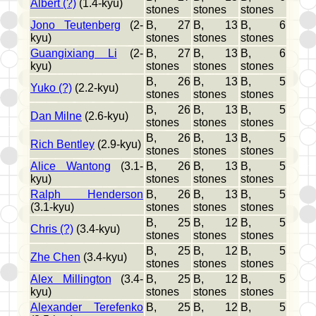
Albert (?)
(1.4-kyu)
stones
stones
stones
Jono Teutenberg
(2-
B, 27
B, 13
B, 6
kyu)
stones
stones
stones
Guangixiang Li
(2-
B, 27
B, 13
B, 6
kyu)
stones
stones
stones
B, 26
B, 13
B, 5
Yuko (?)
(2.2-kyu)
stones
stones
stones
B, 26
B, 13
B, 5
Dan Milne
(2.6-kyu)
stones
stones
stones
B, 26
B, 13
B, 5
Rich Bentley
(2.9-kyu)
stones
stones
stones
Alice Wantong
(3.1-
B, 26
B, 13
B, 5
kyu)
stones
stones
stones
Ralph Henderson
B, 26
B, 13
B, 5
(3.1-kyu)
stones
stones
stones
B, 25
B, 12
B, 5
Chris (?)
(3.4-kyu)
stones
stones
stones
B, 25
B, 12
B, 5
Zhe Chen
(3.4-kyu)
stones
stones
stones
Alex Millington
(3.4-
B, 25
B, 12
B, 5
kyu)
stones
stones
stones
Alexander Terefenko
B, 25
B, 12
B, 5