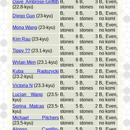
Dave Ambrose-Griffith
B, 6
B, 3
B, Even,
(22.8-kyu)
stones
stones
no komi
B, 6
B, 3
B, Even,
Diego Guo
(23-kyu)
stones
stones
no komi
B, 6
B, 3
B, Even,
Mona Wang
(23-kyu)
stones
stones
no komi
B, 6
B, 3
B, Even,
Kim Rau
(23-kyu)
stones
stones
no komi
B, 6
B, 3
B, Even,
Tippy ??
(23.1-kyu)
stones
stones
no komi
B, 6
B, 3
B, Even,
Wylan Men
(23.1-kyu)
stones
stones
no komi
Kuba Radozycki
B, 5
B, 2
B, Even,
(23.2-kyu)
stones
stones
no komi
B, 5
B, 2
B, Even,
Victoria N
(23.3-kyu)
stones
stones
no komi
Lucian Wang
(23.5-
B, 5
B, 2
B, Even,
kyu)
stones
stones
no komi
Sorina Matcas
(23.5-
B, 5
B, 2
B, Even,
kyu)
stones
stones
no komi
Michael Pitchers
B, 5
B, 2
B, Even,
(23.5-kyu)
stones
stones
no komi
Alonso Castillo-
B, 5
B, 2
B, Even,