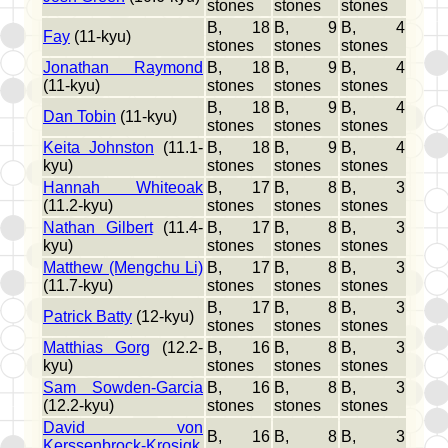
stones
stones
stones
B, 18
B, 9
B, 4
Fay
(11-kyu)
stones
stones
stones
Jonathan Raymond
B, 18
B, 9
B, 4
(11-kyu)
stones
stones
stones
B, 18
B, 9
B, 4
Dan Tobin
(11-kyu)
stones
stones
stones
Keita Johnston
(11.1-
B, 18
B, 9
B, 4
kyu)
stones
stones
stones
Hannah Whiteoak
B, 17
B, 8
B, 3
(11.2-kyu)
stones
stones
stones
Nathan Gilbert
(11.4-
B, 17
B, 8
B, 3
kyu)
stones
stones
stones
Matthew (Mengchu Li)
B, 17
B, 8
B, 3
(11.7-kyu)
stones
stones
stones
B, 17
B, 8
B, 3
Patrick Batty
(12-kyu)
stones
stones
stones
Matthias Gorg
(12.2-
B, 16
B, 8
B, 3
kyu)
stones
stones
stones
Sam Sowden-Garcia
B, 16
B, 8
B, 3
(12.2-kyu)
stones
stones
stones
David von
B, 16
B, 8
B, 3
Kerssenbrock-Krosigk