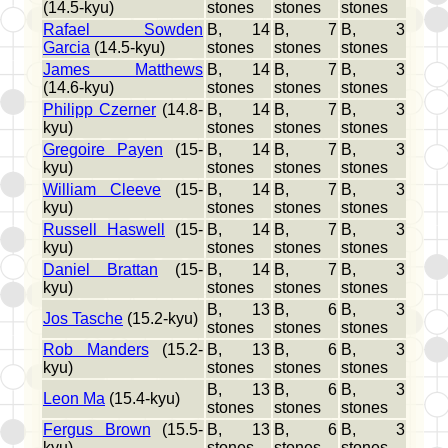
(14.5-kyu)
stones
stones
stones
Rafael Sowden
B, 14
B, 7
B, 3
Garcia
(14.5-kyu)
stones
stones
stones
James Matthews
B, 14
B, 7
B, 3
(14.6-kyu)
stones
stones
stones
Philipp Czerner
(14.8-
B, 14
B, 7
B, 3
kyu)
stones
stones
stones
Gregoire Payen
(15-
B, 14
B, 7
B, 3
kyu)
stones
stones
stones
William Cleeve
(15-
B, 14
B, 7
B, 3
kyu)
stones
stones
stones
Russell Haswell
(15-
B, 14
B, 7
B, 3
kyu)
stones
stones
stones
Daniel Brattan
(15-
B, 14
B, 7
B, 3
kyu)
stones
stones
stones
B, 13
B, 6
B, 3
Jos Tasche
(15.2-kyu)
stones
stones
stones
Rob Manders
(15.2-
B, 13
B, 6
B, 3
kyu)
stones
stones
stones
B, 13
B, 6
B, 3
Leon Ma
(15.4-kyu)
stones
stones
stones
Fergus Brown
(15.5-
B, 13
B, 6
B, 3
kyu)
stones
stones
stones