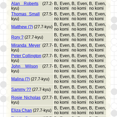
Alan Roberts
(27.2-
B, Even,
B, Even,
B, Even,
kyu)
no komi
no komi
no komi
Thomas Small
(27.5-
B, Even,
B, Even,
B, Even,
kyu)
no komi
no komi
no komi
B, Even,
B, Even,
B, Even,
Matthew (?)
(27.7-kyu)
no komi
no komi
no komi
B, Even,
B, Even,
B, Even,
Rory ?
(27.7-kyu)
no komi
no komi
no komi
Miranda Meyer
(27.7-
B, Even,
B, Even,
B, Even,
kyu)
no komi
no komi
no komi
Peter Collington
(27.7-
B, Even,
B, Even,
B, Even,
kyu)
no komi
no komi
no komi
John Wilson
(27.7-
B, Even,
B, Even,
B, Even,
kyu)
no komi
no komi
no komi
B, Even,
B, Even,
B, Even,
Malina (?)
(27.7-kyu)
no komi
no komi
no komi
B, Even,
B, Even,
B, Even,
Sammy ??
(27.7-kyu)
no komi
no komi
no komi
Rosie Nicholas
(27.7-
B, Even,
B, Even,
B, Even,
kyu)
no komi
no komi
no komi
B, Even,
B, Even,
B, Even,
Eliza Chan
(27.7-kyu)
no komi
no komi
no komi