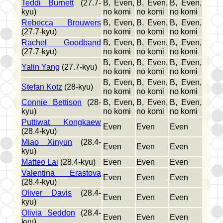
Teddi Burnett
(27.7-
B, Even,
B, Even,
B, Even,
kyu)
no komi
no komi
no komi
Rebecca Brouwers
B, Even,
B, Even,
B, Even,
(27.7-kyu)
no komi
no komi
no komi
Rachel Goodband
B, Even,
B, Even,
B, Even,
(27.7-kyu)
no komi
no komi
no komi
B, Even,
B, Even,
B, Even,
Yalin Yang
(27.7-kyu)
no komi
no komi
no komi
B, Even,
B, Even,
B, Even,
Stefan Kotz
(28-kyu)
no komi
no komi
no komi
Connie Bettison
(28-
B, Even,
B, Even,
B, Even,
kyu)
no komi
no komi
no komi
Puttiwat Kongkaew
Even
Even
Even
(28.4-kyu)
Miao Xinyun
(28.4-
Even
Even
Even
kyu)
Matteo Lai
(28.4-kyu)
Even
Even
Even
Valentina Erastova
Even
Even
Even
(28.4-kyu)
Oliver Davis
(28.4-
Even
Even
Even
kyu)
Olivia Seddon
(28.4-
Even
Even
Even
kyu)