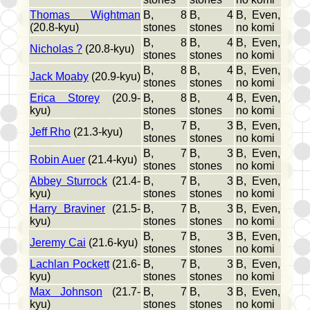
Thomas Wightman
B, 8
B, 4
B, Even,
(20.8-kyu)
stones
stones
no komi
B, 8
B, 4
B, Even,
Nicholas ?
(20.8-kyu)
stones
stones
no komi
B, 8
B, 4
B, Even,
Jack Moaby
(20.9-kyu)
stones
stones
no komi
Erica Storey
(20.9-
B, 8
B, 4
B, Even,
kyu)
stones
stones
no komi
B, 7
B, 3
B, Even,
Jeff Rho
(21.3-kyu)
stones
stones
no komi
B, 7
B, 3
B, Even,
Robin Auer
(21.4-kyu)
stones
stones
no komi
Abbey Sturrock
(21.4-
B, 7
B, 3
B, Even,
kyu)
stones
stones
no komi
Harry Braviner
(21.5-
B, 7
B, 3
B, Even,
kyu)
stones
stones
no komi
B, 7
B, 3
B, Even,
Jeremy Cai
(21.6-kyu)
stones
stones
no komi
Lachlan Pockett
(21.6-
B, 7
B, 3
B, Even,
kyu)
stones
stones
no komi
Max Johnson
(21.7-
B, 7
B, 3
B, Even,
kyu)
stones
stones
no komi