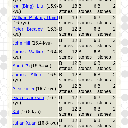
Ice (Bing) Liu
(15.9-
B, 13
B, 6
B, 2
kyu)
stones
stones
stones
William Pinkney-Baird
B, 13
B, 6
B, 2
(16-kyu)
stones
stones
stones
Peter Brealey
(16.3-
B, 12
B, 6
B, 2
kyu)
stones
stones
stones
B, 12
B, 6
B, 2
John Hill
(16.4-kyu)
stones
stones
stones
James Walker
(16.4-
B, 12
B, 6
B, 2
kyu)
stones
stones
stones
B, 12
B, 6
B, 2
Sheri (?)
(16.5-kyu)
stones
stones
stones
James Allen
(16.5-
B, 12
B, 6
B, 2
kyu)
stones
stones
stones
B, 12
B, 6
B, 2
Alex Potter
(16.7-kyu)
stones
stones
stones
Grace Jackson
(16.7-
B, 12
B, 6
B, 2
kyu)
stones
stones
stones
B, 12
B, 6
B, 2
Kat
(16.8-kyu)
stones
stones
stones
B, 12
B, 6
B, 2
Julian Xuan
(16.8-kyu)
stones
stones
stones