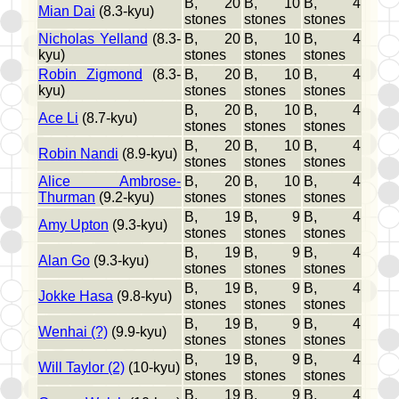
B, 20
B, 10
B, 4
Mian Dai
(8.3-kyu)
stones
stones
stones
Nicholas Yelland
(8.3-
B, 20
B, 10
B, 4
kyu)
stones
stones
stones
Robin Zigmond
(8.3-
B, 20
B, 10
B, 4
kyu)
stones
stones
stones
B, 20
B, 10
B, 4
Ace Li
(8.7-kyu)
stones
stones
stones
B, 20
B, 10
B, 4
Robin Nandi
(8.9-kyu)
stones
stones
stones
Alice Ambrose-
B, 20
B, 10
B, 4
Thurman
(9.2-kyu)
stones
stones
stones
B, 19
B, 9
B, 4
Amy Upton
(9.3-kyu)
stones
stones
stones
B, 19
B, 9
B, 4
Alan Go
(9.3-kyu)
stones
stones
stones
B, 19
B, 9
B, 4
Jokke Hasa
(9.8-kyu)
stones
stones
stones
B, 19
B, 9
B, 4
Wenhai (?)
(9.9-kyu)
stones
stones
stones
B, 19
B, 9
B, 4
Will Taylor (2)
(10-kyu)
stones
stones
stones
B, 19
B, 9
B, 4