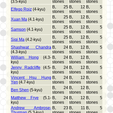
(3.5-kyu)
stones
stones
stones
B, 25
B, 12
B, 5
Elfego Roiz
(4-kyu)
stones
stones
stones
B, 25
B, 12
B, 5
Xuan Ma
(4.1-kyu)
stones
stones
stones
B, 25
B, 12
B, 5
Samson
(4.1-kyu)
stones
stones
stones
B, 25
B, 12
B, 5
Siqi Ma
(4.2-kyu)
stones
stones
stones
Shashwat Chandra
B, 24
B, 12
B, 5
(4.3-kyu)
stones
stones
stones
William Hong
(4.3-
B, 24
B, 12
B, 5
kyu)
stones
stones
stones
Jenny Radcliffe
(4.5-
B, 24
B, 12
B, 5
kyu)
stones
stones
stones
Vincent Hsu Hung
B, 24
B, 12
B, 5
Yen
(4.7-kyu)
stones
stones
stones
B, 24
B, 12
B, 5
Ben Shen
(5-kyu)
stones
stones
stones
Matthew Frye
(5.1-
B, 24
B, 12
B, 5
kyu)
stones
stones
stones
Andrew Ambrose-
B, 23
B, 11
B, 5
Thurman
(5.3-kyu)
stones
stones
stones