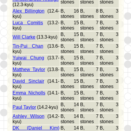
stones
stones
stones
(12.3-kyu)
Alex Billington
(12.4-
B, 16
B, 8
B, 3
kyu)
stones
stones
stones
Luca Comitis
(13.2-
B, 15
B, 7
B, 3
kyu)
stones
stones
stones
B, 15
B, 7
B, 3
Will Clarke
(13.3-kyu)
stones
stones
stones
Tin-Pui Chan
(13.6-
B, 15
B, 7
B, 3
kyu)
stones
stones
stones
Yuiwai Chung
(13.7-
B, 15
B, 7
B, 3
kyu)
stones
stones
stones
Matthew Taylor
(13.8-
B, 15
B, 7
B, 3
kyu)
stones
stones
stones
David Sinclair
(14.1-
B, 15
B, 7
B, 3
kyu)
stones
stones
stones
Emma Nicholls
(14.1-
B, 15
B, 7
B, 3
kyu)
stones
stones
stones
B, 14
B, 7
B, 3
Paul Taylor
(14.2-kyu)
stones
stones
stones
Ashley Wilson
(14.2-
B, 14
B, 7
B, 3
kyu)
stones
stones
stones
DK (Daniel Kim)
B, 14
B, 7
B, 3