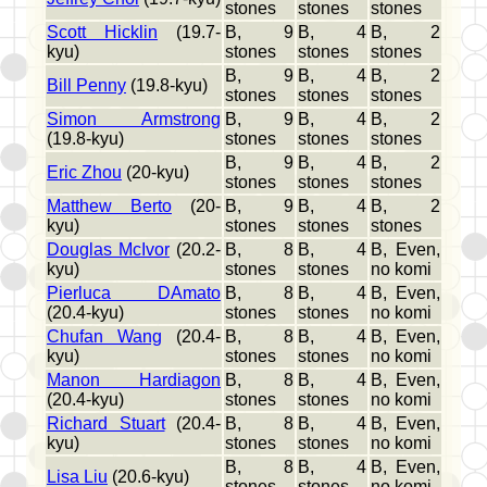
stones
stones
stones
Scott Hicklin
(19.7-
B, 9
B, 4
B, 2
kyu)
stones
stones
stones
B, 9
B, 4
B, 2
Bill Penny
(19.8-kyu)
stones
stones
stones
Simon Armstrong
B, 9
B, 4
B, 2
(19.8-kyu)
stones
stones
stones
B, 9
B, 4
B, 2
Eric Zhou
(20-kyu)
stones
stones
stones
Matthew Berto
(20-
B, 9
B, 4
B, 2
kyu)
stones
stones
stones
Douglas McIvor
(20.2-
B, 8
B, 4
B, Even,
kyu)
stones
stones
no komi
Pierluca DAmato
B, 8
B, 4
B, Even,
(20.4-kyu)
stones
stones
no komi
Chufan Wang
(20.4-
B, 8
B, 4
B, Even,
kyu)
stones
stones
no komi
Manon Hardiagon
B, 8
B, 4
B, Even,
(20.4-kyu)
stones
stones
no komi
Richard Stuart
(20.4-
B, 8
B, 4
B, Even,
kyu)
stones
stones
no komi
B, 8
B, 4
B, Even,
Lisa Liu
(20.6-kyu)
stones
stones
no komi