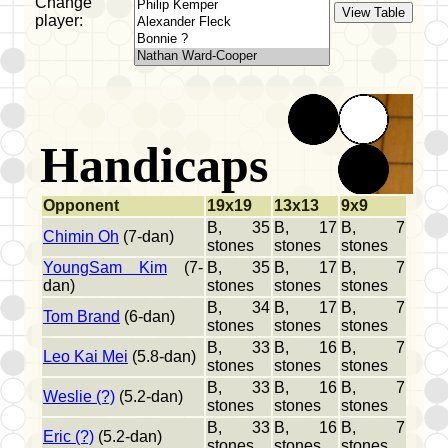
Change
player:
Handicaps
Opponent
19x19
13x13
9x9
B, 35
B, 17
B, 7
Chimin Oh
(7-dan)
stones
stones
stones
YoungSam Kim
(7-
B, 35
B, 17
B, 7
dan)
stones
stones
stones
B, 34
B, 17
B, 7
Tom Brand
(6-dan)
stones
stones
stones
B, 33
B, 16
B, 7
Leo Kai Mei
(5.8-dan)
stones
stones
stones
B, 33
B, 16
B, 7
Weslie (?)
(5.2-dan)
stones
stones
stones
B, 33
B, 16
B, 7
Eric (?)
(5.2-dan)
stones
stones
stones