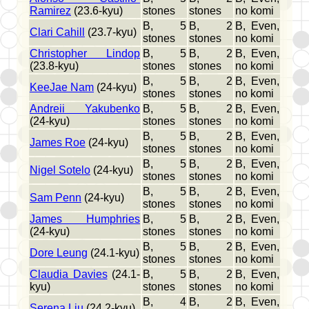
Ramirez
(23.6-kyu)
stones
stones
no komi
B, 5
B, 2
B, Even,
Clari Cahill
(23.7-kyu)
stones
stones
no komi
Christopher Lindop
B, 5
B, 2
B, Even,
(23.8-kyu)
stones
stones
no komi
B, 5
B, 2
B, Even,
KeeJae Nam
(24-kyu)
stones
stones
no komi
Andreii Yakubenko
B, 5
B, 2
B, Even,
(24-kyu)
stones
stones
no komi
B, 5
B, 2
B, Even,
James Roe
(24-kyu)
stones
stones
no komi
B, 5
B, 2
B, Even,
Nigel Sotelo
(24-kyu)
stones
stones
no komi
B, 5
B, 2
B, Even,
Sam Penn
(24-kyu)
stones
stones
no komi
James Humphries
B, 5
B, 2
B, Even,
(24-kyu)
stones
stones
no komi
B, 5
B, 2
B, Even,
Dore Leung
(24.1-kyu)
stones
stones
no komi
Claudia Davies
(24.1-
B, 5
B, 2
B, Even,
kyu)
stones
stones
no komi
B, 4
B, 2
B, Even,
Serena Liu
(24.2-kyu)