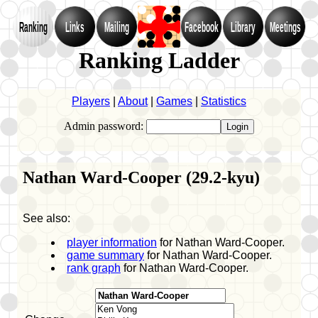
Ranking
Links
Mailing
Facebook
Library
Meetings
Ranking Ladder
Players
|
About
|
Games
|
Statistics
Admin password:
Nathan Ward-Cooper (29.2-kyu)
See also:
player information
for Nathan Ward-Cooper.
game summary
for Nathan Ward-Cooper.
rank graph
for Nathan Ward-Cooper.