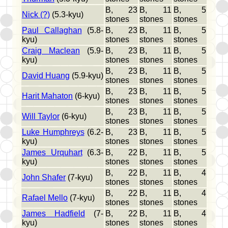
B, 23
B, 11
B, 5
Nick (?)
(5.3-kyu)
stones
stones
stones
Paul Callaghan
(5.8-
B, 23
B, 11
B, 5
kyu)
stones
stones
stones
Craig Maclean
(5.9-
B, 23
B, 11
B, 5
kyu)
stones
stones
stones
B, 23
B, 11
B, 5
David Huang
(5.9-kyu)
stones
stones
stones
B, 23
B, 11
B, 5
Harit Mahaton
(6-kyu)
stones
stones
stones
B, 23
B, 11
B, 5
Will Taylor
(6-kyu)
stones
stones
stones
Luke Humphreys
(6.2-
B, 23
B, 11
B, 5
kyu)
stones
stones
stones
James Urquhart
(6.3-
B, 22
B, 11
B, 5
kyu)
stones
stones
stones
B, 22
B, 11
B, 4
John Shafer
(7-kyu)
stones
stones
stones
B, 22
B, 11
B, 4
Rafael Mello
(7-kyu)
stones
stones
stones
James Hadfield
(7-
B, 22
B, 11
B, 4
kyu)
stones
stones
stones