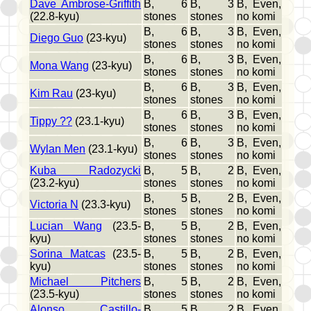
Dave Ambrose-Griffith
B, 6
B, 3
B, Even,
(22.8-kyu)
stones
stones
no komi
B, 6
B, 3
B, Even,
Diego Guo
(23-kyu)
stones
stones
no komi
B, 6
B, 3
B, Even,
Mona Wang
(23-kyu)
stones
stones
no komi
B, 6
B, 3
B, Even,
Kim Rau
(23-kyu)
stones
stones
no komi
B, 6
B, 3
B, Even,
Tippy ??
(23.1-kyu)
stones
stones
no komi
B, 6
B, 3
B, Even,
Wylan Men
(23.1-kyu)
stones
stones
no komi
Kuba Radozycki
B, 5
B, 2
B, Even,
(23.2-kyu)
stones
stones
no komi
B, 5
B, 2
B, Even,
Victoria N
(23.3-kyu)
stones
stones
no komi
Lucian Wang
(23.5-
B, 5
B, 2
B, Even,
kyu)
stones
stones
no komi
Sorina Matcas
(23.5-
B, 5
B, 2
B, Even,
kyu)
stones
stones
no komi
Michael Pitchers
B, 5
B, 2
B, Even,
(23.5-kyu)
stones
stones
no komi
Alonso Castillo-
B, 5
B, 2
B, Even,