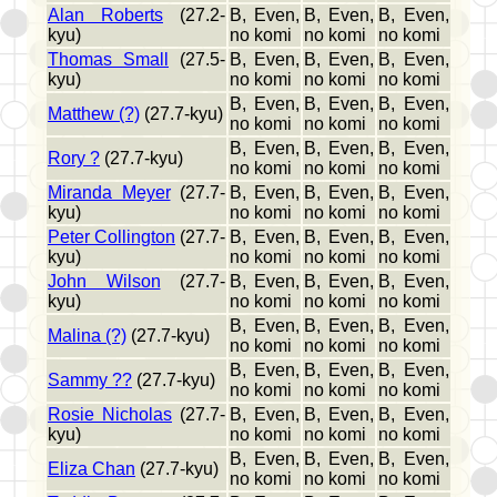
Alan Roberts
(27.2-
B, Even,
B, Even,
B, Even,
kyu)
no komi
no komi
no komi
Thomas Small
(27.5-
B, Even,
B, Even,
B, Even,
kyu)
no komi
no komi
no komi
B, Even,
B, Even,
B, Even,
Matthew (?)
(27.7-kyu)
no komi
no komi
no komi
B, Even,
B, Even,
B, Even,
Rory ?
(27.7-kyu)
no komi
no komi
no komi
Miranda Meyer
(27.7-
B, Even,
B, Even,
B, Even,
kyu)
no komi
no komi
no komi
Peter Collington
(27.7-
B, Even,
B, Even,
B, Even,
kyu)
no komi
no komi
no komi
John Wilson
(27.7-
B, Even,
B, Even,
B, Even,
kyu)
no komi
no komi
no komi
B, Even,
B, Even,
B, Even,
Malina (?)
(27.7-kyu)
no komi
no komi
no komi
B, Even,
B, Even,
B, Even,
Sammy ??
(27.7-kyu)
no komi
no komi
no komi
Rosie Nicholas
(27.7-
B, Even,
B, Even,
B, Even,
kyu)
no komi
no komi
no komi
B, Even,
B, Even,
B, Even,
Eliza Chan
(27.7-kyu)
no komi
no komi
no komi