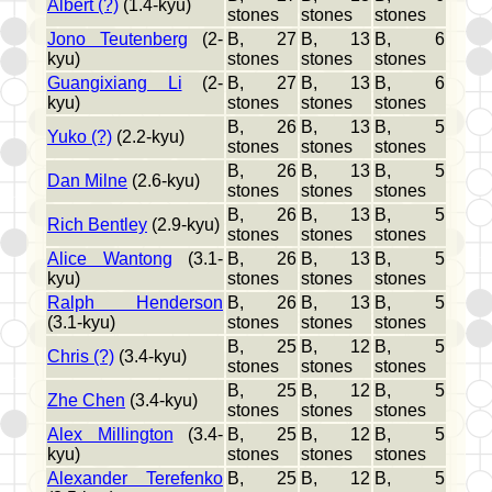
Albert (?)
(1.4-kyu)
stones
stones
stones
Jono Teutenberg
(2-
B, 27
B, 13
B, 6
kyu)
stones
stones
stones
Guangixiang Li
(2-
B, 27
B, 13
B, 6
kyu)
stones
stones
stones
B, 26
B, 13
B, 5
Yuko (?)
(2.2-kyu)
stones
stones
stones
B, 26
B, 13
B, 5
Dan Milne
(2.6-kyu)
stones
stones
stones
B, 26
B, 13
B, 5
Rich Bentley
(2.9-kyu)
stones
stones
stones
Alice Wantong
(3.1-
B, 26
B, 13
B, 5
kyu)
stones
stones
stones
Ralph Henderson
B, 26
B, 13
B, 5
(3.1-kyu)
stones
stones
stones
B, 25
B, 12
B, 5
Chris (?)
(3.4-kyu)
stones
stones
stones
B, 25
B, 12
B, 5
Zhe Chen
(3.4-kyu)
stones
stones
stones
Alex Millington
(3.4-
B, 25
B, 12
B, 5
kyu)
stones
stones
stones
Alexander Terefenko
B, 25
B, 12
B, 5