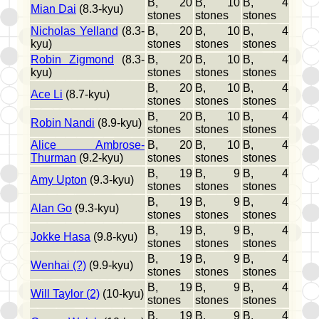
B, 20
B, 10
B, 4
Mian Dai
(8.3-kyu)
stones
stones
stones
Nicholas Yelland
(8.3-
B, 20
B, 10
B, 4
kyu)
stones
stones
stones
Robin Zigmond
(8.3-
B, 20
B, 10
B, 4
kyu)
stones
stones
stones
B, 20
B, 10
B, 4
Ace Li
(8.7-kyu)
stones
stones
stones
B, 20
B, 10
B, 4
Robin Nandi
(8.9-kyu)
stones
stones
stones
Alice Ambrose-
B, 20
B, 10
B, 4
Thurman
(9.2-kyu)
stones
stones
stones
B, 19
B, 9
B, 4
Amy Upton
(9.3-kyu)
stones
stones
stones
B, 19
B, 9
B, 4
Alan Go
(9.3-kyu)
stones
stones
stones
B, 19
B, 9
B, 4
Jokke Hasa
(9.8-kyu)
stones
stones
stones
B, 19
B, 9
B, 4
Wenhai (?)
(9.9-kyu)
stones
stones
stones
B, 19
B, 9
B, 4
Will Taylor (2)
(10-kyu)
stones
stones
stones
B, 19
B, 9
B, 4