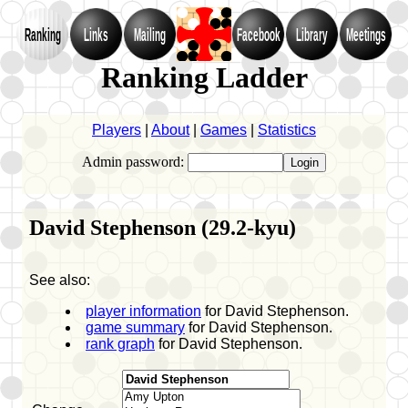
Ranking
Links
Mailing
Facebook
Library
Meetings
Ranking Ladder
Players
|
About
|
Games
|
Statistics
Admin password:
David Stephenson (29.2-kyu)
See also:
player information
for David Stephenson.
game summary
for David Stephenson.
rank graph
for David Stephenson.