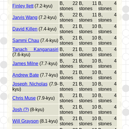
B, 22
B, 11
B, 4
Finley Ilett
(7.2-kyu)
stones
stones
stones
B, 22
B, 11
B, 4
Jarvis Wang
(7.2-kyu)
stones
stones
stones
B, 21
B, 10
B, 4
David Killen
(7.4-kyu)
stones
stones
stones
B, 21
B, 10
B, 4
Sammi Chau
(7.4-kyu)
stones
stones
stones
Tanach Kanganasiri
B, 21
B, 10
B, 4
(7.6-kyu)
stones
stones
stones
B, 21
B, 10
B, 4
James Milne
(7.7-kyu)
stones
stones
stones
B, 21
B, 10
B, 4
Andrew Bate
(7.7-kyu)
stones
stones
stones
Joseph Nicholas
(7.9-
B, 21
B, 10
B, 4
kyu)
stones
stones
stones
B, 21
B, 10
B, 4
Chris Muse
(7.9-kyu)
stones
stones
stones
B, 21
B, 10
B, 4
Josh (?)
(8-kyu)
stones
stones
stones
B, 21
B, 10
B, 4
Will Grayson
(8.1-kyu)
stones
stones
stones