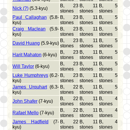
B, 23
B, 11
B, 5
Nick (?)
(5.3-kyu)
stones
stones
stones
Paul Callaghan
(5.8-
B, 23
B, 11
B, 5
kyu)
stones
stones
stones
Craig Maclean
(5.9-
B, 23
B, 11
B, 5
kyu)
stones
stones
stones
B, 23
B, 11
B, 5
David Huang
(5.9-kyu)
stones
stones
stones
B, 23
B, 11
B, 5
Harit Mahaton
(6-kyu)
stones
stones
stones
B, 23
B, 11
B, 5
Will Taylor
(6-kyu)
stones
stones
stones
Luke Humphreys
(6.2-
B, 23
B, 11
B, 5
kyu)
stones
stones
stones
James Urquhart
(6.3-
B, 22
B, 11
B, 5
kyu)
stones
stones
stones
B, 22
B, 11
B, 4
John Shafer
(7-kyu)
stones
stones
stones
B, 22
B, 11
B, 4
Rafael Mello
(7-kyu)
stones
stones
stones
James Hadfield
(7-
B, 22
B, 11
B, 4
kyu)
stones
stones
stones