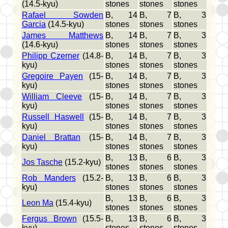
(14.5-kyu)
stones
stones
stones
Rafael Sowden
B, 14
B, 7
B, 3
Garcia
(14.5-kyu)
stones
stones
stones
James Matthews
B, 14
B, 7
B, 3
(14.6-kyu)
stones
stones
stones
Philipp Czerner
(14.8-
B, 14
B, 7
B, 3
kyu)
stones
stones
stones
Gregoire Payen
(15-
B, 14
B, 7
B, 3
kyu)
stones
stones
stones
William Cleeve
(15-
B, 14
B, 7
B, 3
kyu)
stones
stones
stones
Russell Haswell
(15-
B, 14
B, 7
B, 3
kyu)
stones
stones
stones
Daniel Brattan
(15-
B, 14
B, 7
B, 3
kyu)
stones
stones
stones
B, 13
B, 6
B, 3
Jos Tasche
(15.2-kyu)
stones
stones
stones
Rob Manders
(15.2-
B, 13
B, 6
B, 3
kyu)
stones
stones
stones
B, 13
B, 6
B, 3
Leon Ma
(15.4-kyu)
stones
stones
stones
Fergus Brown
(15.5-
B, 13
B, 6
B, 3
kyu)
stones
stones
stones