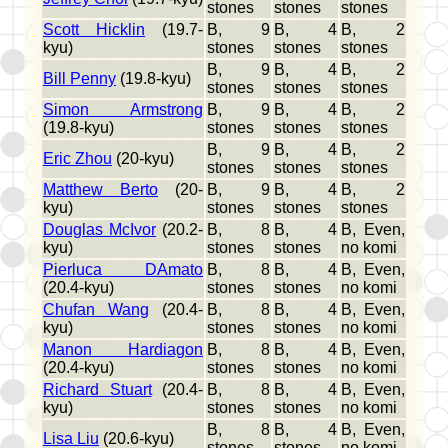
stones
stones
stones
Scott Hicklin
(19.7-
B, 9
B, 4
B, 2
kyu)
stones
stones
stones
B, 9
B, 4
B, 2
Bill Penny
(19.8-kyu)
stones
stones
stones
Simon Armstrong
B, 9
B, 4
B, 2
(19.8-kyu)
stones
stones
stones
B, 9
B, 4
B, 2
Eric Zhou
(20-kyu)
stones
stones
stones
Matthew Berto
(20-
B, 9
B, 4
B, 2
kyu)
stones
stones
stones
Douglas McIvor
(20.2-
B, 8
B, 4
B, Even,
kyu)
stones
stones
no komi
Pierluca DAmato
B, 8
B, 4
B, Even,
(20.4-kyu)
stones
stones
no komi
Chufan Wang
(20.4-
B, 8
B, 4
B, Even,
kyu)
stones
stones
no komi
Manon Hardiagon
B, 8
B, 4
B, Even,
(20.4-kyu)
stones
stones
no komi
Richard Stuart
(20.4-
B, 8
B, 4
B, Even,
kyu)
stones
stones
no komi
B, 8
B, 4
B, Even,
Lisa Liu
(20.6-kyu)
stones
stones
no komi