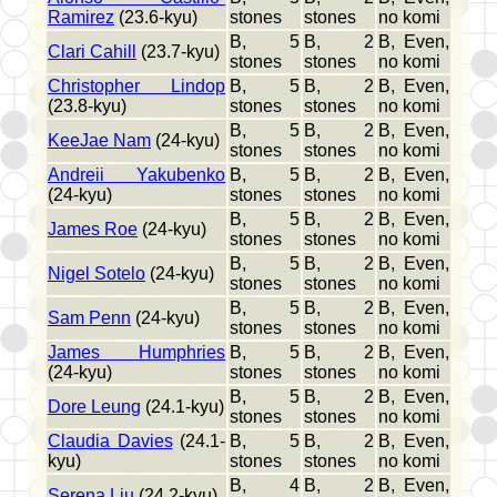
Ramirez
(23.6-kyu)
stones
stones
no komi
B, 5
B, 2
B, Even,
Clari Cahill
(23.7-kyu)
stones
stones
no komi
Christopher Lindop
B, 5
B, 2
B, Even,
(23.8-kyu)
stones
stones
no komi
B, 5
B, 2
B, Even,
KeeJae Nam
(24-kyu)
stones
stones
no komi
Andreii Yakubenko
B, 5
B, 2
B, Even,
(24-kyu)
stones
stones
no komi
B, 5
B, 2
B, Even,
James Roe
(24-kyu)
stones
stones
no komi
B, 5
B, 2
B, Even,
Nigel Sotelo
(24-kyu)
stones
stones
no komi
B, 5
B, 2
B, Even,
Sam Penn
(24-kyu)
stones
stones
no komi
James Humphries
B, 5
B, 2
B, Even,
(24-kyu)
stones
stones
no komi
B, 5
B, 2
B, Even,
Dore Leung
(24.1-kyu)
stones
stones
no komi
Claudia Davies
(24.1-
B, 5
B, 2
B, Even,
kyu)
stones
stones
no komi
B, 4
B, 2
B, Even,
Serena Liu
(24.2-kyu)