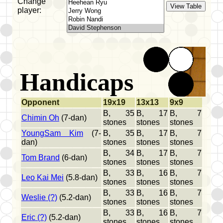
Change
player:
Handicaps
Opponent
19x19
13x13
9x9
B, 35
B, 17
B, 7
Chimin Oh
(7-dan)
stones
stones
stones
YoungSam Kim
(7-
B, 35
B, 17
B, 7
dan)
stones
stones
stones
B, 34
B, 17
B, 7
Tom Brand
(6-dan)
stones
stones
stones
B, 33
B, 16
B, 7
Leo Kai Mei
(5.8-dan)
stones
stones
stones
B, 33
B, 16
B, 7
Weslie (?)
(5.2-dan)
stones
stones
stones
B, 33
B, 16
B, 7
Eric (?)
(5.2-dan)
stones
stones
stones