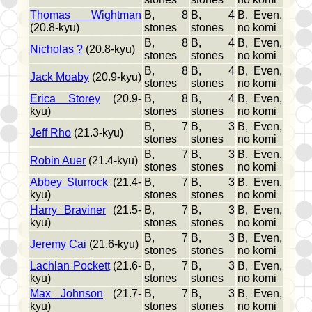
Thomas Wightman
B, 8
B, 4
B, Even,
(20.8-kyu)
stones
stones
no komi
B, 8
B, 4
B, Even,
Nicholas ?
(20.8-kyu)
stones
stones
no komi
B, 8
B, 4
B, Even,
Jack Moaby
(20.9-kyu)
stones
stones
no komi
Erica Storey
(20.9-
B, 8
B, 4
B, Even,
kyu)
stones
stones
no komi
B, 7
B, 3
B, Even,
Jeff Rho
(21.3-kyu)
stones
stones
no komi
B, 7
B, 3
B, Even,
Robin Auer
(21.4-kyu)
stones
stones
no komi
Abbey Sturrock
(21.4-
B, 7
B, 3
B, Even,
kyu)
stones
stones
no komi
Harry Braviner
(21.5-
B, 7
B, 3
B, Even,
kyu)
stones
stones
no komi
B, 7
B, 3
B, Even,
Jeremy Cai
(21.6-kyu)
stones
stones
no komi
Lachlan Pockett
(21.6-
B, 7
B, 3
B, Even,
kyu)
stones
stones
no komi
Max Johnson
(21.7-
B, 7
B, 3
B, Even,
kyu)
stones
stones
no komi