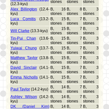
stones
stones
stones
(12.3-kyu)
Alex Billington
(12.4-
B, 16
B, 8
B, 3
kyu)
stones
stones
stones
Luca Comitis
(13.2-
B, 15
B, 7
B, 3
kyu)
stones
stones
stones
B, 15
B, 7
B, 3
Will Clarke
(13.3-kyu)
stones
stones
stones
Tin-Pui Chan
(13.6-
B, 15
B, 7
B, 3
kyu)
stones
stones
stones
Yuiwai Chung
(13.7-
B, 15
B, 7
B, 3
kyu)
stones
stones
stones
Matthew Taylor
(13.8-
B, 15
B, 7
B, 3
kyu)
stones
stones
stones
David Sinclair
(14.1-
B, 15
B, 7
B, 3
kyu)
stones
stones
stones
Emma Nicholls
(14.1-
B, 15
B, 7
B, 3
kyu)
stones
stones
stones
B, 14
B, 7
B, 3
Paul Taylor
(14.2-kyu)
stones
stones
stones
Ashley Wilson
(14.2-
B, 14
B, 7
B, 3
kyu)
stones
stones
stones
DK (Daniel Kim)
B, 14
B, 7
B, 3