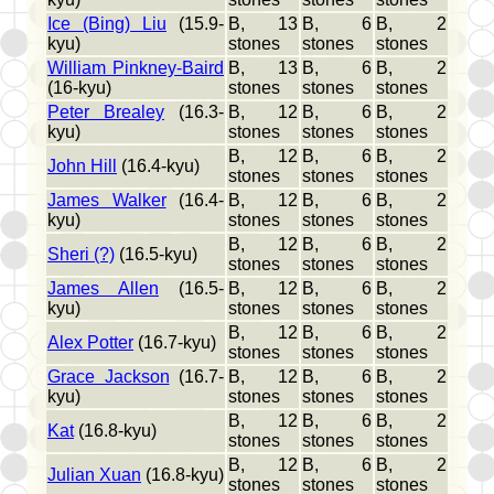
Ice (Bing) Liu
(15.9-
B, 13
B, 6
B, 2
kyu)
stones
stones
stones
William Pinkney-Baird
B, 13
B, 6
B, 2
(16-kyu)
stones
stones
stones
Peter Brealey
(16.3-
B, 12
B, 6
B, 2
kyu)
stones
stones
stones
B, 12
B, 6
B, 2
John Hill
(16.4-kyu)
stones
stones
stones
James Walker
(16.4-
B, 12
B, 6
B, 2
kyu)
stones
stones
stones
B, 12
B, 6
B, 2
Sheri (?)
(16.5-kyu)
stones
stones
stones
James Allen
(16.5-
B, 12
B, 6
B, 2
kyu)
stones
stones
stones
B, 12
B, 6
B, 2
Alex Potter
(16.7-kyu)
stones
stones
stones
Grace Jackson
(16.7-
B, 12
B, 6
B, 2
kyu)
stones
stones
stones
B, 12
B, 6
B, 2
Kat
(16.8-kyu)
stones
stones
stones
B, 12
B, 6
B, 2
Julian Xuan
(16.8-kyu)
stones
stones
stones