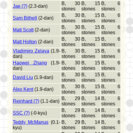
B, 30
B, 15
B, 6
Jae (?)
(2.3-dan)
stones
stones
stones
B, 30
B, 15
B, 6
Sam Bithell
(2-dan)
stones
stones
stones
B, 30
B, 15
B, 6
Matt Scott
(2-dan)
stones
stones
stones
B, 30
B, 15
B, 6
Matt Holton
(2-dan)
stones
stones
stones
Vladimiro Zelaya
(1.9-
B, 30
B, 15
B, 6
dan)
stones
stones
stones
Haowei Zhang
(1.9-
B, 30
B, 15
B, 6
dan)
stones
stones
stones
B, 30
B, 15
B, 6
David Liu
(1.9-dan)
stones
stones
stones
B, 30
B, 15
B, 6
Alex Kent
(1.9-dan)
stones
stones
stones
B, 29
B, 14
B, 6
Reinhard (?)
(1.1-dan)
stones
stones
stones
B, 29
B, 14
B, 6
SSC (?)
(-0-kyu)
stones
stones
stones
Teddy McManus
(0.1-
B, 29
B, 14
B, 6
kyu)
stones
stones
stones