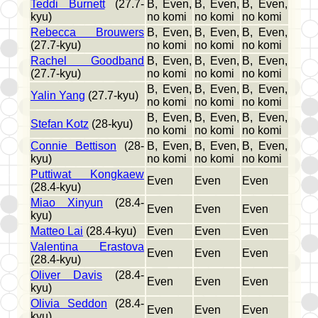
Teddi Burnett
(27.7-
B, Even,
B, Even,
B, Even,
kyu)
no komi
no komi
no komi
Rebecca Brouwers
B, Even,
B, Even,
B, Even,
(27.7-kyu)
no komi
no komi
no komi
Rachel Goodband
B, Even,
B, Even,
B, Even,
(27.7-kyu)
no komi
no komi
no komi
B, Even,
B, Even,
B, Even,
Yalin Yang
(27.7-kyu)
no komi
no komi
no komi
B, Even,
B, Even,
B, Even,
Stefan Kotz
(28-kyu)
no komi
no komi
no komi
Connie Bettison
(28-
B, Even,
B, Even,
B, Even,
kyu)
no komi
no komi
no komi
Puttiwat Kongkaew
Even
Even
Even
(28.4-kyu)
Miao Xinyun
(28.4-
Even
Even
Even
kyu)
Matteo Lai
(28.4-kyu)
Even
Even
Even
Valentina Erastova
Even
Even
Even
(28.4-kyu)
Oliver Davis
(28.4-
Even
Even
Even
kyu)
Olivia Seddon
(28.4-
Even
Even
Even
kyu)