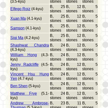
(3.5-kyu)
stones
stones
stones
B, 25
B, 12
B, 5
Elfego Roiz
(4-kyu)
stones
stones
stones
B, 25
B, 12
B, 5
Xuan Ma
(4.1-kyu)
stones
stones
stones
B, 25
B, 12
B, 5
Samson
(4.1-kyu)
stones
stones
stones
B, 25
B, 12
B, 5
Siqi Ma
(4.2-kyu)
stones
stones
stones
Shashwat Chandra
B, 24
B, 12
B, 5
(4.3-kyu)
stones
stones
stones
William Hong
(4.3-
B, 24
B, 12
B, 5
kyu)
stones
stones
stones
Jenny Radcliffe
(4.5-
B, 24
B, 12
B, 5
kyu)
stones
stones
stones
Vincent Hsu Hung
B, 24
B, 12
B, 5
Yen
(4.7-kyu)
stones
stones
stones
B, 24
B, 12
B, 5
Ben Shen
(5-kyu)
stones
stones
stones
Matthew Frye
(5.1-
B, 24
B, 12
B, 5
kyu)
stones
stones
stones
Andrew Ambrose-
B, 23
B, 11
B, 5
Thurman
(5.3-kyu)
stones
stones
stones