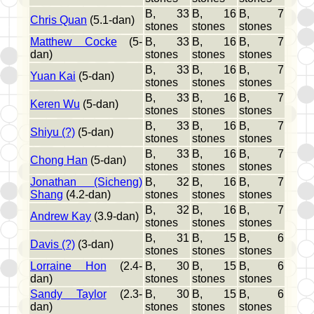
B, 33
B, 16
B, 7
Chris Quan
(5.1-dan)
stones
stones
stones
Matthew Cocke
(5-
B, 33
B, 16
B, 7
dan)
stones
stones
stones
B, 33
B, 16
B, 7
Yuan Kai
(5-dan)
stones
stones
stones
B, 33
B, 16
B, 7
Keren Wu
(5-dan)
stones
stones
stones
B, 33
B, 16
B, 7
Shiyu (?)
(5-dan)
stones
stones
stones
B, 33
B, 16
B, 7
Chong Han
(5-dan)
stones
stones
stones
Jonathan (Sicheng)
B, 32
B, 16
B, 7
Shang
(4.2-dan)
stones
stones
stones
B, 32
B, 16
B, 7
Andrew Kay
(3.9-dan)
stones
stones
stones
B, 31
B, 15
B, 6
Davis (?)
(3-dan)
stones
stones
stones
Lorraine Hon
(2.4-
B, 30
B, 15
B, 6
dan)
stones
stones
stones
Sandy Taylor
(2.3-
B, 30
B, 15
B, 6
dan)
stones
stones
stones