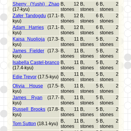
Sherry (Yushi) Zhao
B, 12
B, 6
B, 2
(17-kyu)
stones
stones
stones
Zafer Tandogdu
(17.1-
B, 12
B, 6
B, 2
kyu)
stones
stones
stones
Adam Harries
(17.1-
B, 12
B, 6
B, 2
kyu)
stones
stones
stones
Kaisa Nuolioja
(17.3-
B, 11
B, 5
B, 2
kyu)
stones
stones
stones
James Fielder
(17.3-
B, 11
B, 5
B, 2
kyu)
stones
stones
stones
Isabella Castel-branco
B, 11
B, 5
B, 2
(17.4-kyu)
stones
stones
stones
B, 11
B, 5
B, 2
Edie Trevor
(17.5-kyu)
stones
stones
stones
Olivia House
(17.5-
B, 11
B, 5
B, 2
kyu)
stones
stones
stones
James Ryan
(17.7-
B, 11
B, 5
B, 2
kyu)
stones
stones
stones
Russell Brooks
(17.8-
B, 11
B, 5
B, 2
kyu)
stones
stones
stones
B, 11
B, 5
B, 2
Tom Sutton
(18.1-kyu)
stones
stones
stones