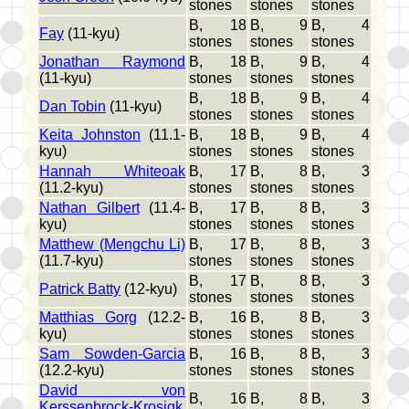
stones
stones
stones
B, 18
B, 9
B, 4
Fay
(11-kyu)
stones
stones
stones
Jonathan Raymond
B, 18
B, 9
B, 4
(11-kyu)
stones
stones
stones
B, 18
B, 9
B, 4
Dan Tobin
(11-kyu)
stones
stones
stones
Keita Johnston
(11.1-
B, 18
B, 9
B, 4
kyu)
stones
stones
stones
Hannah Whiteoak
B, 17
B, 8
B, 3
(11.2-kyu)
stones
stones
stones
Nathan Gilbert
(11.4-
B, 17
B, 8
B, 3
kyu)
stones
stones
stones
Matthew (Mengchu Li)
B, 17
B, 8
B, 3
(11.7-kyu)
stones
stones
stones
B, 17
B, 8
B, 3
Patrick Batty
(12-kyu)
stones
stones
stones
Matthias Gorg
(12.2-
B, 16
B, 8
B, 3
kyu)
stones
stones
stones
Sam Sowden-Garcia
B, 16
B, 8
B, 3
(12.2-kyu)
stones
stones
stones
David von
B, 16
B, 8
B, 3
Kerssenbrock-Krosigk