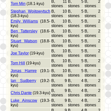
B, 11
B, 5
B, 2
Tom Min
(18.1-kyu)
stones
stones
stones
Stephan Wojtowytsch
B, 10
B, 5
B, 2
(18.3-kyu)
stones
stones
stones
Emily Williams
(18.5-
B, 10
B, 5
B, 2
kyu)
stones
stones
stones
Ben Tattersley
(18.6-
B, 10
B, 5
B, 2
kyu)
stones
stones
stones
Stuart Watson
(18.8-
B, 10
B, 5
B, 2
kyu)
stones
stones
stones
B, 10
B, 5
B, 2
Joe Taylor
(19-kyu)
stones
stones
stones
B, 10
B, 5
B, 2
Tom Hill
(19-kyu)
stones
stones
stones
Jonas Hamre
(19.1-
B, 10
B, 5
B, 2
kyu)
stones
stones
stones
Ian Sudberry
(19.2-
B, 9
B, 4
B, 2
kyu)
stones
stones
stones
B, 9
B, 4
B, 2
Chris Dante
(19.3-kyu)
stones
stones
stones
Luke Ainscow
(19.3-
B, 9
B, 4
B, 2
kyu)
stones
stones
stones
B, 9
B, 4
B, 2