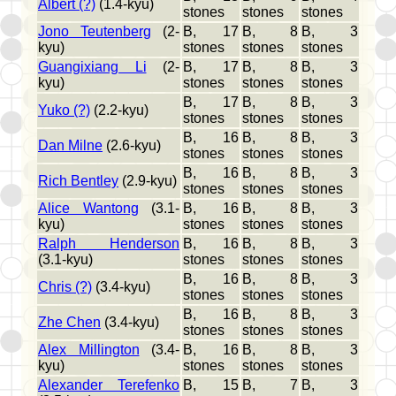
Albert (?)
(1.4-kyu)
stones
stones
stones
Jono Teutenberg
(2-
B, 17
B, 8
B, 3
kyu)
stones
stones
stones
Guangixiang Li
(2-
B, 17
B, 8
B, 3
kyu)
stones
stones
stones
B, 17
B, 8
B, 3
Yuko (?)
(2.2-kyu)
stones
stones
stones
B, 16
B, 8
B, 3
Dan Milne
(2.6-kyu)
stones
stones
stones
B, 16
B, 8
B, 3
Rich Bentley
(2.9-kyu)
stones
stones
stones
Alice Wantong
(3.1-
B, 16
B, 8
B, 3
kyu)
stones
stones
stones
Ralph Henderson
B, 16
B, 8
B, 3
(3.1-kyu)
stones
stones
stones
B, 16
B, 8
B, 3
Chris (?)
(3.4-kyu)
stones
stones
stones
B, 16
B, 8
B, 3
Zhe Chen
(3.4-kyu)
stones
stones
stones
Alex Millington
(3.4-
B, 16
B, 8
B, 3
kyu)
stones
stones
stones
Alexander Terefenko
B, 15
B, 7
B, 3