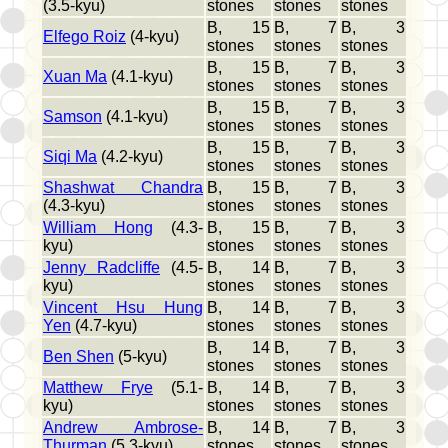
(3.5-kyu)
stones
stones
stones
B, 15
B, 7
B, 3
Elfego Roiz
(4-kyu)
stones
stones
stones
B, 15
B, 7
B, 3
Xuan Ma
(4.1-kyu)
stones
stones
stones
B, 15
B, 7
B, 3
Samson
(4.1-kyu)
stones
stones
stones
B, 15
B, 7
B, 3
Siqi Ma
(4.2-kyu)
stones
stones
stones
Shashwat Chandra
B, 15
B, 7
B, 3
(4.3-kyu)
stones
stones
stones
William Hong
(4.3-
B, 15
B, 7
B, 3
kyu)
stones
stones
stones
Jenny Radcliffe
(4.5-
B, 14
B, 7
B, 3
kyu)
stones
stones
stones
Vincent Hsu Hung
B, 14
B, 7
B, 3
Yen
(4.7-kyu)
stones
stones
stones
B, 14
B, 7
B, 3
Ben Shen
(5-kyu)
stones
stones
stones
Matthew Frye
(5.1-
B, 14
B, 7
B, 3
kyu)
stones
stones
stones
Andrew Ambrose-
B, 14
B, 7
B, 3
Thurman
(5.3-kyu)
stones
stones
stones