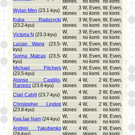
stones
no komi
no komi
W, 3
W, Even,
W, Even,
Wylan Men
(23.1-kyu)
stones
no komi
no komi
Kuba Radozycki
W, 3
W, Even,
W, Even,
(23.2-kyu)
stones
no komi
no komi
W, 3
W, Even,
W, Even,
Victoria N
(23.3-kyu)
stones
no komi
no komi
Lucian Wang
(23.5-
W, 3
W, Even,
W, Even,
kyu)
stones
no komi
no komi
Sorina Matcas
(23.5-
W, 3
W, Even,
W, Even,
kyu)
stones
no komi
no komi
Michael Pitchers
W, 3
W, Even,
W, Even,
(23.5-kyu)
stones
no komi
no komi
Alonso Castillo-
W, 4
W, 2
W, Even,
Ramirez
(23.6-kyu)
stones
stones
no komi
W, 4
W, 2
W, Even,
Clari Cahill
(23.7-kyu)
stones
stones
no komi
Christopher Lindop
W, 4
W, 2
W, Even,
(23.8-kyu)
stones
stones
no komi
W, 4
W, 2
W, Even,
KeeJae Nam
(24-kyu)
stones
stones
no komi
Andreii Yakubenko
W, 4
W, 2
W, Even,
(24-kyu)
stones
stones
no komi