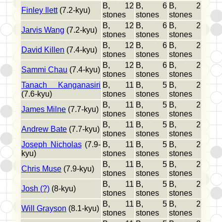
B, 12
B, 6
B, 2
Finley Ilett
(7.2-kyu)
stones
stones
stones
B, 12
B, 6
B, 2
Jarvis Wang
(7.2-kyu)
stones
stones
stones
B, 12
B, 6
B, 2
David Killen
(7.4-kyu)
stones
stones
stones
B, 12
B, 6
B, 2
Sammi Chau
(7.4-kyu)
stones
stones
stones
Tanach Kanganasiri
B, 11
B, 5
B, 2
(7.6-kyu)
stones
stones
stones
B, 11
B, 5
B, 2
James Milne
(7.7-kyu)
stones
stones
stones
B, 11
B, 5
B, 2
Andrew Bate
(7.7-kyu)
stones
stones
stones
Joseph Nicholas
(7.9-
B, 11
B, 5
B, 2
kyu)
stones
stones
stones
B, 11
B, 5
B, 2
Chris Muse
(7.9-kyu)
stones
stones
stones
B, 11
B, 5
B, 2
Josh (?)
(8-kyu)
stones
stones
stones
B, 11
B, 5
B, 2
Will Grayson
(8.1-kyu)
stones
stones
stones