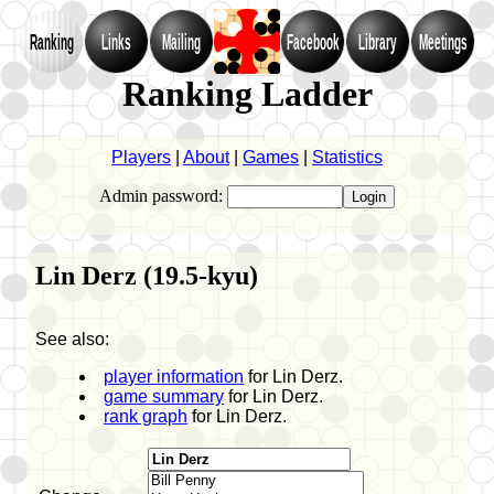
Ranking
Links
Mailing
Facebook
Library
Meetings
Ranking Ladder
Players
|
About
|
Games
|
Statistics
Admin password:
Lin Derz (19.5-kyu)
See also:
player information
for Lin Derz.
game summary
for Lin Derz.
rank graph
for Lin Derz.