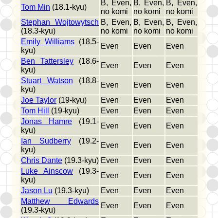
B, Even,
B, Even,
B, Even,
Tom Min
(18.1-kyu)
no komi
no komi
no komi
Stephan Wojtowytsch
B, Even,
B, Even,
B, Even,
(18.3-kyu)
no komi
no komi
no komi
Emily Williams
(18.5-
Even
Even
Even
kyu)
Ben Tattersley
(18.6-
Even
Even
Even
kyu)
Stuart Watson
(18.8-
Even
Even
Even
kyu)
Joe Taylor
(19-kyu)
Even
Even
Even
Tom Hill
(19-kyu)
Even
Even
Even
Jonas Hamre
(19.1-
Even
Even
Even
kyu)
Ian Sudberry
(19.2-
Even
Even
Even
kyu)
Chris Dante
(19.3-kyu)
Even
Even
Even
Luke Ainscow
(19.3-
Even
Even
Even
kyu)
Jason Lu
(19.3-kyu)
Even
Even
Even
Matthew Edwards
Even
Even
Even
(19.3-kyu)