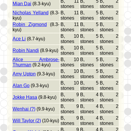
B, 11
B, 5
B, 2
Mian Dai
(8.3-kyu)
stones
stones
stones
Nicholas Yelland
(8.3-
B, 11
B, 5
B, 2
kyu)
stones
stones
stones
Robin Zigmond
(8.3-
B, 11
B, 5
B, 2
kyu)
stones
stones
stones
B, 10
B, 5
B, 2
Ace Li
(8.7-kyu)
stones
stones
stones
B, 10
B, 5
B, 2
Robin Nandi
(8.9-kyu)
stones
stones
stones
Alice Ambrose-
B, 10
B, 5
B, 2
Thurman
(9.2-kyu)
stones
stones
stones
B, 10
B, 5
B, 2
Amy Upton
(9.3-kyu)
stones
stones
stones
B, 10
B, 5
B, 2
Alan Go
(9.3-kyu)
stones
stones
stones
B, 9
B, 4
B, 2
Jokke Hasa
(9.8-kyu)
stones
stones
stones
B, 9
B, 4
B, 2
Wenhai (?)
(9.9-kyu)
stones
stones
stones
B, 9
B, 4
B, 2
Will Taylor (2)
(10-kyu)
stones
stones
stones
B, 9
B, 4
B, 2