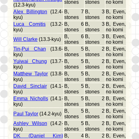
stones
stones
no komi
(12.3-kyu)
Alex Billington
(12.4-
B, 7
B, 3
B, Even,
kyu)
stones
stones
no komi
Luca Comitis
(13.2-
B, 6
B, 3
B, Even,
kyu)
stones
stones
no komi
B, 6
B, 3
B, Even,
Will Clarke
(13.3-kyu)
stones
stones
no komi
Tin-Pui Chan
(13.6-
B, 5
B, 2
B, Even,
kyu)
stones
stones
no komi
Yuiwai Chung
(13.7-
B, 5
B, 2
B, Even,
kyu)
stones
stones
no komi
Matthew Taylor
(13.8-
B, 5
B, 2
B, Even,
kyu)
stones
stones
no komi
David Sinclair
(14.1-
B, 5
B, 2
B, Even,
kyu)
stones
stones
no komi
Emma Nicholls
(14.1-
B, 5
B, 2
B, Even,
kyu)
stones
stones
no komi
B, 5
B, 2
B, Even,
Paul Taylor
(14.2-kyu)
stones
stones
no komi
Ashley Wilson
(14.2-
B, 5
B, 2
B, Even,
kyu)
stones
stones
no komi
DK (Daniel Kim)
B, 4
B, 2
B, Even,