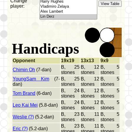
Change
player:
Handicaps
Opponent
19x19
13x13
9x9
B, 25
B, 12
B, 5
Chimin Oh
(7-dan)
stones
stones
stones
YoungSam Kim
(7-
B, 25
B, 12
B, 5
dan)
stones
stones
stones
B, 24
B, 12
B, 5
Tom Brand
(6-dan)
stones
stones
stones
B, 24
B, 12
B, 5
Leo Kai Mei
(5.8-dan)
stones
stones
stones
B, 23
B, 11
B, 5
Weslie (?)
(5.2-dan)
stones
stones
stones
B, 23
B, 11
B, 5
Eric (?)
(5.2-dan)
stones
stones
stones