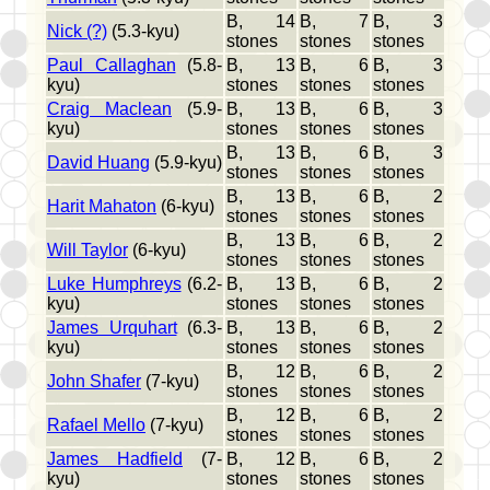
B, 14
B, 7
B, 3
Nick (?)
(5.3-kyu)
stones
stones
stones
Paul Callaghan
(5.8-
B, 13
B, 6
B, 3
kyu)
stones
stones
stones
Craig Maclean
(5.9-
B, 13
B, 6
B, 3
kyu)
stones
stones
stones
B, 13
B, 6
B, 3
David Huang
(5.9-kyu)
stones
stones
stones
B, 13
B, 6
B, 2
Harit Mahaton
(6-kyu)
stones
stones
stones
B, 13
B, 6
B, 2
Will Taylor
(6-kyu)
stones
stones
stones
Luke Humphreys
(6.2-
B, 13
B, 6
B, 2
kyu)
stones
stones
stones
James Urquhart
(6.3-
B, 13
B, 6
B, 2
kyu)
stones
stones
stones
B, 12
B, 6
B, 2
John Shafer
(7-kyu)
stones
stones
stones
B, 12
B, 6
B, 2
Rafael Mello
(7-kyu)
stones
stones
stones
James Hadfield
(7-
B, 12
B, 6
B, 2
kyu)
stones
stones
stones