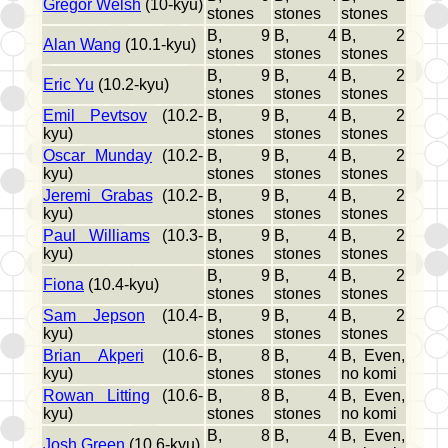
Gregor Welsh
(10-kyu)
stones
stones
stones
B, 9
B, 4
B, 2
Alan Wang
(10.1-kyu)
stones
stones
stones
B, 9
B, 4
B, 2
Eric Yu
(10.2-kyu)
stones
stones
stones
Emil Pevtsov
(10.2-
B, 9
B, 4
B, 2
kyu)
stones
stones
stones
Oscar Munday
(10.2-
B, 9
B, 4
B, 2
kyu)
stones
stones
stones
Jeremi Grabas
(10.2-
B, 9
B, 4
B, 2
kyu)
stones
stones
stones
Paul Williams
(10.3-
B, 9
B, 4
B, 2
kyu)
stones
stones
stones
B, 9
B, 4
B, 2
Fiona
(10.4-kyu)
stones
stones
stones
Sam Jepson
(10.4-
B, 9
B, 4
B, 2
kyu)
stones
stones
stones
Brian Akperi
(10.6-
B, 8
B, 4
B, Even,
kyu)
stones
stones
no komi
Rowan Litting
(10.6-
B, 8
B, 4
B, Even,
kyu)
stones
stones
no komi
B, 8
B, 4
B, Even,
Josh Green
(10.6-kyu)