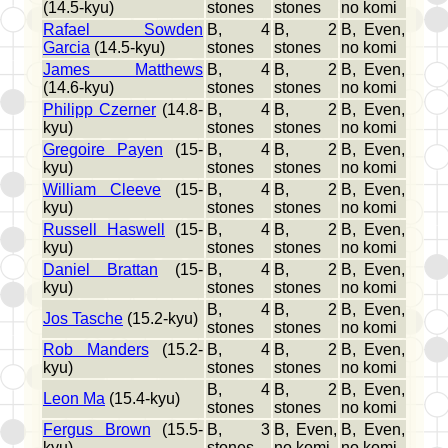
(14.5-kyu)
stones
stones
no komi
Rafael Sowden
B, 4
B, 2
B, Even,
Garcia
(14.5-kyu)
stones
stones
no komi
James Matthews
B, 4
B, 2
B, Even,
(14.6-kyu)
stones
stones
no komi
Philipp Czerner
(14.8-
B, 4
B, 2
B, Even,
kyu)
stones
stones
no komi
Gregoire Payen
(15-
B, 4
B, 2
B, Even,
kyu)
stones
stones
no komi
William Cleeve
(15-
B, 4
B, 2
B, Even,
kyu)
stones
stones
no komi
Russell Haswell
(15-
B, 4
B, 2
B, Even,
kyu)
stones
stones
no komi
Daniel Brattan
(15-
B, 4
B, 2
B, Even,
kyu)
stones
stones
no komi
B, 4
B, 2
B, Even,
Jos Tasche
(15.2-kyu)
stones
stones
no komi
Rob Manders
(15.2-
B, 4
B, 2
B, Even,
kyu)
stones
stones
no komi
B, 4
B, 2
B, Even,
Leon Ma
(15.4-kyu)
stones
stones
no komi
Fergus Brown
(15.5-
B, 3
B, Even,
B, Even,
kyu)
stones
no komi
no komi