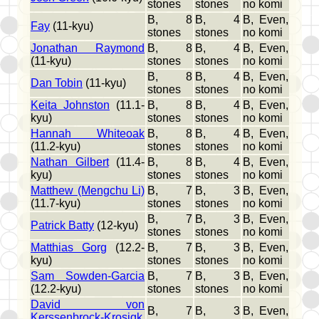
stones
stones
no komi
B, 8
B, 4
B, Even,
Fay
(11-kyu)
stones
stones
no komi
Jonathan Raymond
B, 8
B, 4
B, Even,
(11-kyu)
stones
stones
no komi
B, 8
B, 4
B, Even,
Dan Tobin
(11-kyu)
stones
stones
no komi
Keita Johnston
(11.1-
B, 8
B, 4
B, Even,
kyu)
stones
stones
no komi
Hannah Whiteoak
B, 8
B, 4
B, Even,
(11.2-kyu)
stones
stones
no komi
Nathan Gilbert
(11.4-
B, 8
B, 4
B, Even,
kyu)
stones
stones
no komi
Matthew (Mengchu Li)
B, 7
B, 3
B, Even,
(11.7-kyu)
stones
stones
no komi
B, 7
B, 3
B, Even,
Patrick Batty
(12-kyu)
stones
stones
no komi
Matthias Gorg
(12.2-
B, 7
B, 3
B, Even,
kyu)
stones
stones
no komi
Sam Sowden-Garcia
B, 7
B, 3
B, Even,
(12.2-kyu)
stones
stones
no komi
David von
B, 7
B, 3
B, Even,
Kerssenbrock-Krosigk