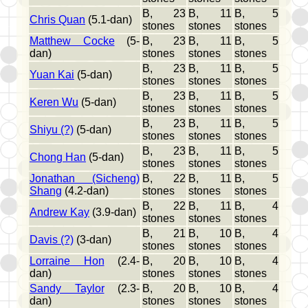
B, 23
B, 11
B, 5
Chris Quan
(5.1-dan)
stones
stones
stones
Matthew Cocke
(5-
B, 23
B, 11
B, 5
dan)
stones
stones
stones
B, 23
B, 11
B, 5
Yuan Kai
(5-dan)
stones
stones
stones
B, 23
B, 11
B, 5
Keren Wu
(5-dan)
stones
stones
stones
B, 23
B, 11
B, 5
Shiyu (?)
(5-dan)
stones
stones
stones
B, 23
B, 11
B, 5
Chong Han
(5-dan)
stones
stones
stones
Jonathan (Sicheng)
B, 22
B, 11
B, 5
Shang
(4.2-dan)
stones
stones
stones
B, 22
B, 11
B, 4
Andrew Kay
(3.9-dan)
stones
stones
stones
B, 21
B, 10
B, 4
Davis (?)
(3-dan)
stones
stones
stones
Lorraine Hon
(2.4-
B, 20
B, 10
B, 4
dan)
stones
stones
stones
Sandy Taylor
(2.3-
B, 20
B, 10
B, 4
dan)
stones
stones
stones