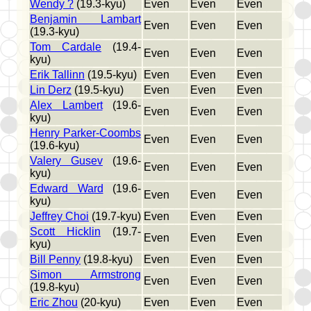
Wendy ?
(19.3-kyu)
Even
Even
Even
Benjamin Lambart
Even
Even
Even
(19.3-kyu)
Tom Cardale
(19.4-
Even
Even
Even
kyu)
Erik Tallinn
(19.5-kyu)
Even
Even
Even
Lin Derz
(19.5-kyu)
Even
Even
Even
Alex Lambert
(19.6-
Even
Even
Even
kyu)
Henry Parker-Coombs
Even
Even
Even
(19.6-kyu)
Valery Gusev
(19.6-
Even
Even
Even
kyu)
Edward Ward
(19.6-
Even
Even
Even
kyu)
Jeffrey Choi
(19.7-kyu)
Even
Even
Even
Scott Hicklin
(19.7-
Even
Even
Even
kyu)
Bill Penny
(19.8-kyu)
Even
Even
Even
Simon Armstrong
Even
Even
Even
(19.8-kyu)
Eric Zhou
(20-kyu)
Even
Even
Even