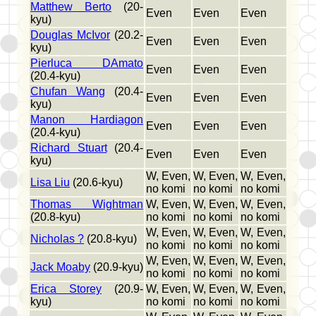
Matthew Berto
(20-
Even
Even
Even
kyu)
Douglas McIvor
(20.2-
Even
Even
Even
kyu)
Pierluca DAmato
Even
Even
Even
(20.4-kyu)
Chufan Wang
(20.4-
Even
Even
Even
kyu)
Manon Hardiagon
Even
Even
Even
(20.4-kyu)
Richard Stuart
(20.4-
Even
Even
Even
kyu)
W, Even,
W, Even,
W, Even,
Lisa Liu
(20.6-kyu)
no komi
no komi
no komi
Thomas Wightman
W, Even,
W, Even,
W, Even,
(20.8-kyu)
no komi
no komi
no komi
W, Even,
W, Even,
W, Even,
Nicholas ?
(20.8-kyu)
no komi
no komi
no komi
W, Even,
W, Even,
W, Even,
Jack Moaby
(20.9-kyu)
no komi
no komi
no komi
Erica Storey
(20.9-
W, Even,
W, Even,
W, Even,
kyu)
no komi
no komi
no komi