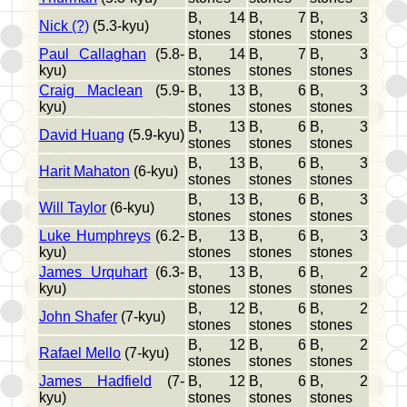
B, 14
B, 7
B, 3
Nick (?)
(5.3-kyu)
stones
stones
stones
Paul Callaghan
(5.8-
B, 14
B, 7
B, 3
kyu)
stones
stones
stones
Craig Maclean
(5.9-
B, 13
B, 6
B, 3
kyu)
stones
stones
stones
B, 13
B, 6
B, 3
David Huang
(5.9-kyu)
stones
stones
stones
B, 13
B, 6
B, 3
Harit Mahaton
(6-kyu)
stones
stones
stones
B, 13
B, 6
B, 3
Will Taylor
(6-kyu)
stones
stones
stones
Luke Humphreys
(6.2-
B, 13
B, 6
B, 3
kyu)
stones
stones
stones
James Urquhart
(6.3-
B, 13
B, 6
B, 2
kyu)
stones
stones
stones
B, 12
B, 6
B, 2
John Shafer
(7-kyu)
stones
stones
stones
B, 12
B, 6
B, 2
Rafael Mello
(7-kyu)
stones
stones
stones
James Hadfield
(7-
B, 12
B, 6
B, 2
kyu)
stones
stones
stones