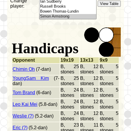
Change
player:
Handicaps
Opponent
19x19
13x13
9x9
B, 25
B, 12
B, 5
Chimin Oh
(7-dan)
stones
stones
stones
YoungSam Kim
(7-
B, 25
B, 12
B, 5
dan)
stones
stones
stones
B, 24
B, 12
B, 5
Tom Brand
(6-dan)
stones
stones
stones
B, 24
B, 12
B, 5
Leo Kai Mei
(5.8-dan)
stones
stones
stones
B, 24
B, 12
B, 5
Weslie (?)
(5.2-dan)
stones
stones
stones
B, 23
B, 11
B, 5
Eric (?)
(5.2-dan)
stones
stones
stones