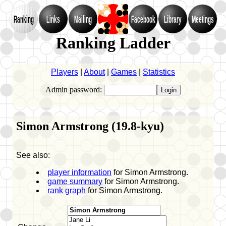
Ranking
Links
Mailing
Facebook
Library
Meetings
Ranking Ladder
Players
|
About
|
Games
|
Statistics
Admin password:
Simon Armstrong (19.8-kyu)
See also:
player information
for Simon Armstrong.
game summary
for Simon Armstrong.
rank graph
for Simon Armstrong.