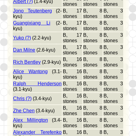
Albert (?)
(1.4-kyu)
stones
stones
stones
Jono Teutenberg
(2-
B, 17
B, 8
B, 3
kyu)
stones
stones
stones
Guangixiang Li
(2-
B, 17
B, 8
B, 3
kyu)
stones
stones
stones
B, 17
B, 8
B, 3
Yuko (?)
(2.2-kyu)
stones
stones
stones
B, 17
B, 8
B, 3
Dan Milne
(2.6-kyu)
stones
stones
stones
B, 16
B, 8
B, 3
Rich Bentley
(2.9-kyu)
stones
stones
stones
Alice Wantong
(3.1-
B, 16
B, 8
B, 3
kyu)
stones
stones
stones
Ralph Henderson
B, 16
B, 8
B, 3
(3.1-kyu)
stones
stones
stones
B, 16
B, 8
B, 3
Chris (?)
(3.4-kyu)
stones
stones
stones
B, 16
B, 8
B, 3
Zhe Chen
(3.4-kyu)
stones
stones
stones
Alex Millington
(3.4-
B, 16
B, 8
B, 3
kyu)
stones
stones
stones
Alexander Terefenko
B, 16
B, 8
B, 3