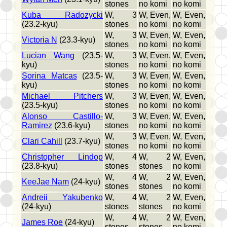
stones
no komi
no komi
Kuba Radozycki
W, 3
W, Even,
W, Even,
(23.2-kyu)
stones
no komi
no komi
W, 3
W, Even,
W, Even,
Victoria N
(23.3-kyu)
stones
no komi
no komi
Lucian Wang
(23.5-
W, 3
W, Even,
W, Even,
kyu)
stones
no komi
no komi
Sorina Matcas
(23.5-
W, 3
W, Even,
W, Even,
kyu)
stones
no komi
no komi
Michael Pitchers
W, 3
W, Even,
W, Even,
(23.5-kyu)
stones
no komi
no komi
Alonso Castillo-
W, 3
W, Even,
W, Even,
Ramirez
(23.6-kyu)
stones
no komi
no komi
W, 3
W, Even,
W, Even,
Clari Cahill
(23.7-kyu)
stones
no komi
no komi
Christopher Lindop
W, 4
W, 2
W, Even,
(23.8-kyu)
stones
stones
no komi
W, 4
W, 2
W, Even,
KeeJae Nam
(24-kyu)
stones
stones
no komi
Andreii Yakubenko
W, 4
W, 2
W, Even,
(24-kyu)
stones
stones
no komi
W, 4
W, 2
W, Even,
James Roe
(24-kyu)
stones
stones
no komi