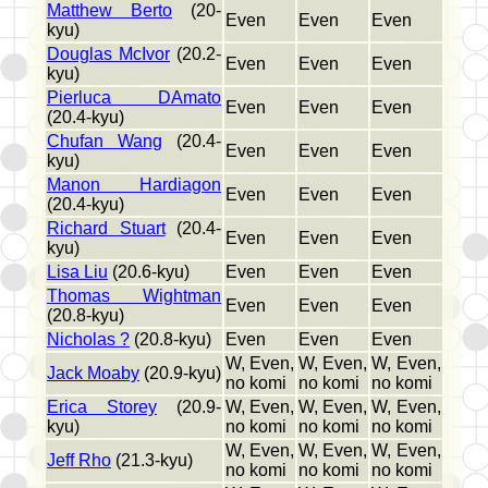
Matthew Berto
(20-
Even
Even
Even
kyu)
Douglas McIvor
(20.2-
Even
Even
Even
kyu)
Pierluca DAmato
Even
Even
Even
(20.4-kyu)
Chufan Wang
(20.4-
Even
Even
Even
kyu)
Manon Hardiagon
Even
Even
Even
(20.4-kyu)
Richard Stuart
(20.4-
Even
Even
Even
kyu)
Lisa Liu
(20.6-kyu)
Even
Even
Even
Thomas Wightman
Even
Even
Even
(20.8-kyu)
Nicholas ?
(20.8-kyu)
Even
Even
Even
W, Even,
W, Even,
W, Even,
Jack Moaby
(20.9-kyu)
no komi
no komi
no komi
Erica Storey
(20.9-
W, Even,
W, Even,
W, Even,
kyu)
no komi
no komi
no komi
W, Even,
W, Even,
W, Even,
Jeff Rho
(21.3-kyu)
no komi
no komi
no komi