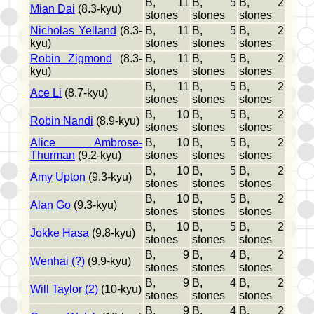
B, 11
B, 5
B, 2
Mian Dai
(8.3-kyu)
stones
stones
stones
Nicholas Yelland
(8.3-
B, 11
B, 5
B, 2
kyu)
stones
stones
stones
Robin Zigmond
(8.3-
B, 11
B, 5
B, 2
kyu)
stones
stones
stones
B, 11
B, 5
B, 2
Ace Li
(8.7-kyu)
stones
stones
stones
B, 10
B, 5
B, 2
Robin Nandi
(8.9-kyu)
stones
stones
stones
Alice Ambrose-
B, 10
B, 5
B, 2
Thurman
(9.2-kyu)
stones
stones
stones
B, 10
B, 5
B, 2
Amy Upton
(9.3-kyu)
stones
stones
stones
B, 10
B, 5
B, 2
Alan Go
(9.3-kyu)
stones
stones
stones
B, 10
B, 5
B, 2
Jokke Hasa
(9.8-kyu)
stones
stones
stones
B, 9
B, 4
B, 2
Wenhai (?)
(9.9-kyu)
stones
stones
stones
B, 9
B, 4
B, 2
Will Taylor (2)
(10-kyu)
stones
stones
stones
B, 9
B, 4
B, 2