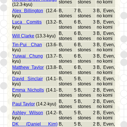
stones
stones
no komi
(12.3-kyu)
Alex Billington
(12.4-
B, 7
B, 3
B, Even,
kyu)
stones
stones
no komi
Luca Comitis
(13.2-
B, 6
B, 3
B, Even,
kyu)
stones
stones
no komi
B, 6
B, 3
B, Even,
Will Clarke
(13.3-kyu)
stones
stones
no komi
Tin-Pui Chan
(13.6-
B, 6
B, 3
B, Even,
kyu)
stones
stones
no komi
Yuiwai Chung
(13.7-
B, 6
B, 3
B, Even,
kyu)
stones
stones
no komi
Matthew Taylor
(13.8-
B, 6
B, 3
B, Even,
kyu)
stones
stones
no komi
David Sinclair
(14.1-
B, 5
B, 2
B, Even,
kyu)
stones
stones
no komi
Emma Nicholls
(14.1-
B, 5
B, 2
B, Even,
kyu)
stones
stones
no komi
B, 5
B, 2
B, Even,
Paul Taylor
(14.2-kyu)
stones
stones
no komi
Ashley Wilson
(14.2-
B, 5
B, 2
B, Even,
kyu)
stones
stones
no komi
DK (Daniel Kim)
B, 5
B, 2
B, Even,