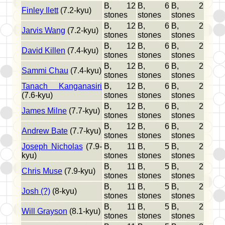
B, 12
B, 6
B, 2
Finley Ilett
(7.2-kyu)
stones
stones
stones
B, 12
B, 6
B, 2
Jarvis Wang
(7.2-kyu)
stones
stones
stones
B, 12
B, 6
B, 2
David Killen
(7.4-kyu)
stones
stones
stones
B, 12
B, 6
B, 2
Sammi Chau
(7.4-kyu)
stones
stones
stones
Tanach Kanganasiri
B, 12
B, 6
B, 2
(7.6-kyu)
stones
stones
stones
B, 12
B, 6
B, 2
James Milne
(7.7-kyu)
stones
stones
stones
B, 12
B, 6
B, 2
Andrew Bate
(7.7-kyu)
stones
stones
stones
Joseph Nicholas
(7.9-
B, 11
B, 5
B, 2
kyu)
stones
stones
stones
B, 11
B, 5
B, 2
Chris Muse
(7.9-kyu)
stones
stones
stones
B, 11
B, 5
B, 2
Josh (?)
(8-kyu)
stones
stones
stones
B, 11
B, 5
B, 2
Will Grayson
(8.1-kyu)
stones
stones
stones