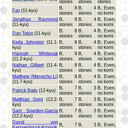
stones
stones
stones
B, 8
B, 4
B, Even,
Fay
(11-kyu)
stones
stones
no komi
Jonathan Raymond
B, 8
B, 4
B, Even,
(11-kyu)
stones
stones
no komi
B, 8
B, 4
B, Even,
Dan Tobin
(11-kyu)
stones
stones
no komi
Keita Johnston
(11.1-
B, 8
B, 4
B, Even,
kyu)
stones
stones
no komi
Hannah Whiteoak
B, 8
B, 4
B, Even,
(11.2-kyu)
stones
stones
no komi
Nathan Gilbert
(11.4-
B, 8
B, 4
B, Even,
kyu)
stones
stones
no komi
Matthew (Mengchu Li)
B, 8
B, 4
B, Even,
(11.7-kyu)
stones
stones
no komi
B, 7
B, 3
B, Even,
Patrick Batty
(12-kyu)
stones
stones
no komi
Matthias Gorg
(12.2-
B, 7
B, 3
B, Even,
kyu)
stones
stones
no komi
Sam Sowden-Garcia
B, 7
B, 3
B, Even,
(12.2-kyu)
stones
stones
no komi
David von
B, 7
B, 3
B, Even,
Kerssenbrock-Krosigk