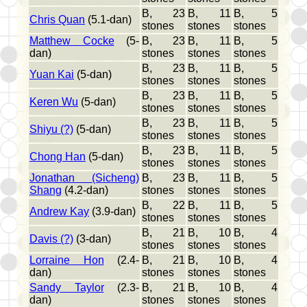
B, 23
B, 11
B, 5
Chris Quan
(5.1-dan)
stones
stones
stones
Matthew Cocke
(5-
B, 23
B, 11
B, 5
dan)
stones
stones
stones
B, 23
B, 11
B, 5
Yuan Kai
(5-dan)
stones
stones
stones
B, 23
B, 11
B, 5
Keren Wu
(5-dan)
stones
stones
stones
B, 23
B, 11
B, 5
Shiyu (?)
(5-dan)
stones
stones
stones
B, 23
B, 11
B, 5
Chong Han
(5-dan)
stones
stones
stones
Jonathan (Sicheng)
B, 23
B, 11
B, 5
Shang
(4.2-dan)
stones
stones
stones
B, 22
B, 11
B, 5
Andrew Kay
(3.9-dan)
stones
stones
stones
B, 21
B, 10
B, 4
Davis (?)
(3-dan)
stones
stones
stones
Lorraine Hon
(2.4-
B, 21
B, 10
B, 4
dan)
stones
stones
stones
Sandy Taylor
(2.3-
B, 21
B, 10
B, 4
dan)
stones
stones
stones