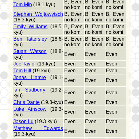
B, Even,
B, Even,
B, Even,
Tom Min
(18.1-kyu)
no komi
no komi
no komi
Stephan Wojtowytsch
B, Even,
B, Even,
B, Even,
(18.3-kyu)
no komi
no komi
no komi
Emily Williams
(18.5-
B, Even,
B, Even,
B, Even,
kyu)
no komi
no komi
no komi
Ben Tattersley
(18.6-
B, Even,
B, Even,
B, Even,
kyu)
no komi
no komi
no komi
Stuart Watson
(18.8-
Even
Even
Even
kyu)
Joe Taylor
(19-kyu)
Even
Even
Even
Tom Hill
(19-kyu)
Even
Even
Even
Jonas Hamre
(19.1-
Even
Even
Even
kyu)
Ian Sudberry
(19.2-
Even
Even
Even
kyu)
Chris Dante
(19.3-kyu)
Even
Even
Even
Luke Ainscow
(19.3-
Even
Even
Even
kyu)
Jason Lu
(19.3-kyu)
Even
Even
Even
Matthew Edwards
Even
Even
Even
(19.3-kyu)