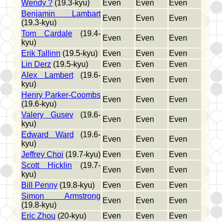
Wendy ?
(19.3-kyu)
Even
Even
Even
Benjamin Lambart
Even
Even
Even
(19.3-kyu)
Tom Cardale
(19.4-
Even
Even
Even
kyu)
Erik Tallinn
(19.5-kyu)
Even
Even
Even
Lin Derz
(19.5-kyu)
Even
Even
Even
Alex Lambert
(19.6-
Even
Even
Even
kyu)
Henry Parker-Coombs
Even
Even
Even
(19.6-kyu)
Valery Gusev
(19.6-
Even
Even
Even
kyu)
Edward Ward
(19.6-
Even
Even
Even
kyu)
Jeffrey Choi
(19.7-kyu)
Even
Even
Even
Scott Hicklin
(19.7-
Even
Even
Even
kyu)
Bill Penny
(19.8-kyu)
Even
Even
Even
Simon Armstrong
Even
Even
Even
(19.8-kyu)
Eric Zhou
(20-kyu)
Even
Even
Even