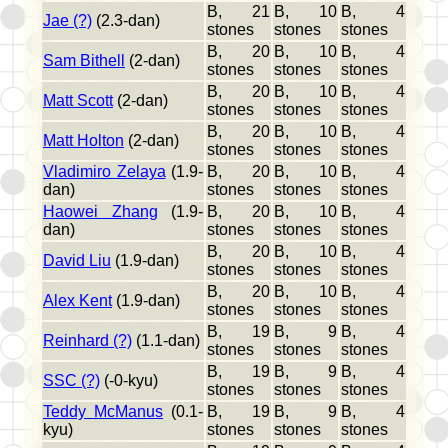
B, 21
B, 10
B, 4
Jae (?)
(2.3-dan)
stones
stones
stones
B, 20
B, 10
B, 4
Sam Bithell
(2-dan)
stones
stones
stones
B, 20
B, 10
B, 4
Matt Scott
(2-dan)
stones
stones
stones
B, 20
B, 10
B, 4
Matt Holton
(2-dan)
stones
stones
stones
Vladimiro Zelaya
(1.9-
B, 20
B, 10
B, 4
dan)
stones
stones
stones
Haowei Zhang
(1.9-
B, 20
B, 10
B, 4
dan)
stones
stones
stones
B, 20
B, 10
B, 4
David Liu
(1.9-dan)
stones
stones
stones
B, 20
B, 10
B, 4
Alex Kent
(1.9-dan)
stones
stones
stones
B, 19
B, 9
B, 4
Reinhard (?)
(1.1-dan)
stones
stones
stones
B, 19
B, 9
B, 4
SSC (?)
(-0-kyu)
stones
stones
stones
Teddy McManus
(0.1-
B, 19
B, 9
B, 4
kyu)
stones
stones
stones