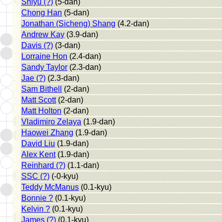
Shiyu (?)
(5-dan)
Chong Han
(5-dan)
Jonathan (Sicheng) Shang
(4.2-dan)
Andrew Kay
(3.9-dan)
Davis (?)
(3-dan)
Lorraine Hon
(2.4-dan)
Sandy Taylor
(2.3-dan)
Jae (?)
(2.3-dan)
Sam Bithell
(2-dan)
Matt Scott
(2-dan)
Matt Holton
(2-dan)
Vladimiro Zelaya
(1.9-dan)
Haowei Zhang
(1.9-dan)
David Liu
(1.9-dan)
Alex Kent
(1.9-dan)
Reinhard (?)
(1.1-dan)
SSC (?)
(-0-kyu)
Teddy McManus
(0.1-kyu)
Bonnie ?
(0.1-kyu)
Kelvin ?
(0.1-kyu)
James (?)
(0.1-kyu)