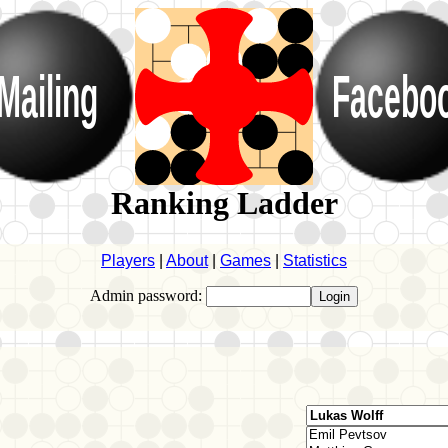
Mailing
Facebo
Ranking Ladder
Players
|
About
|
Games
|
Statistics
Admin password: