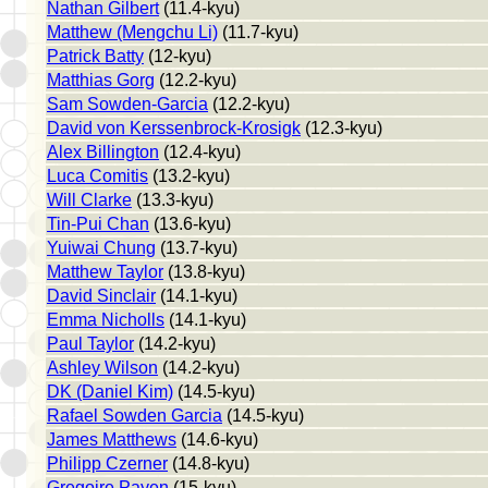
Nathan Gilbert
(11.4-kyu)
Matthew (Mengchu Li)
(11.7-kyu)
Patrick Batty
(12-kyu)
Matthias Gorg
(12.2-kyu)
Sam Sowden-Garcia
(12.2-kyu)
David von Kerssenbrock-Krosigk
(12.3-kyu)
Alex Billington
(12.4-kyu)
Luca Comitis
(13.2-kyu)
Will Clarke
(13.3-kyu)
Tin-Pui Chan
(13.6-kyu)
Yuiwai Chung
(13.7-kyu)
Matthew Taylor
(13.8-kyu)
David Sinclair
(14.1-kyu)
Emma Nicholls
(14.1-kyu)
Paul Taylor
(14.2-kyu)
Ashley Wilson
(14.2-kyu)
DK (Daniel Kim)
(14.5-kyu)
Rafael Sowden Garcia
(14.5-kyu)
James Matthews
(14.6-kyu)
Philipp Czerner
(14.8-kyu)
Gregoire Payen
(15-kyu)