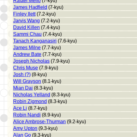
Rafael Mello
(7-kyu)
James Hadfield
(7-kyu)
Finley Ilett
(7.2-kyu)
Jarvis Wang
(7.2-kyu)
David Killen
(7.4-kyu)
Sammi Chau
(7.4-kyu)
Tanach Kanganasiri
(7.6-kyu)
James Milne
(7.7-kyu)
Andrew Bate
(7.7-kyu)
Joseph Nicholas
(7.9-kyu)
Chris Muse
(7.9-kyu)
Josh (?)
(8-kyu)
Will Grayson
(8.1-kyu)
Mian Dai
(8.3-kyu)
Nicholas Yelland
(8.3-kyu)
Robin Zigmond
(8.3-kyu)
Ace Li
(8.7-kyu)
Robin Nandi
(8.9-kyu)
Alice Ambrose-Thurman
(9.2-kyu)
Amy Upton
(9.3-kyu)
Alan Go
(9.3-kyu)