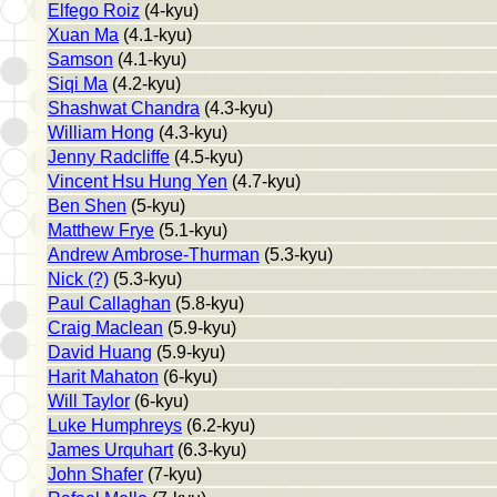
Elfego Roiz
(4-kyu)
Xuan Ma
(4.1-kyu)
Samson
(4.1-kyu)
Siqi Ma
(4.2-kyu)
Shashwat Chandra
(4.3-kyu)
William Hong
(4.3-kyu)
Jenny Radcliffe
(4.5-kyu)
Vincent Hsu Hung Yen
(4.7-kyu)
Ben Shen
(5-kyu)
Matthew Frye
(5.1-kyu)
Andrew Ambrose-Thurman
(5.3-kyu)
Nick (?)
(5.3-kyu)
Paul Callaghan
(5.8-kyu)
Craig Maclean
(5.9-kyu)
David Huang
(5.9-kyu)
Harit Mahaton
(6-kyu)
Will Taylor
(6-kyu)
Luke Humphreys
(6.2-kyu)
James Urquhart
(6.3-kyu)
John Shafer
(7-kyu)