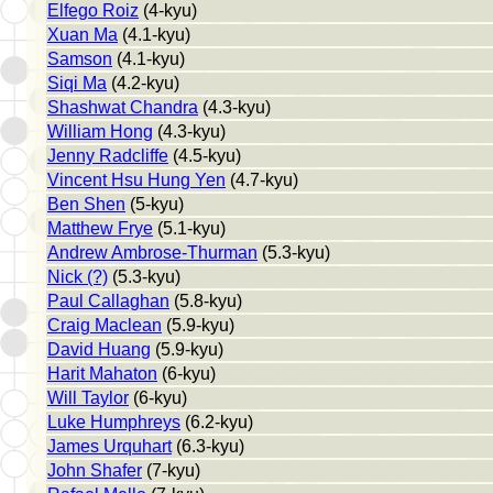
Elfego Roiz
(4-kyu)
Xuan Ma
(4.1-kyu)
Samson
(4.1-kyu)
Siqi Ma
(4.2-kyu)
Shashwat Chandra
(4.3-kyu)
William Hong
(4.3-kyu)
Jenny Radcliffe
(4.5-kyu)
Vincent Hsu Hung Yen
(4.7-kyu)
Ben Shen
(5-kyu)
Matthew Frye
(5.1-kyu)
Andrew Ambrose-Thurman
(5.3-kyu)
Nick (?)
(5.3-kyu)
Paul Callaghan
(5.8-kyu)
Craig Maclean
(5.9-kyu)
David Huang
(5.9-kyu)
Harit Mahaton
(6-kyu)
Will Taylor
(6-kyu)
Luke Humphreys
(6.2-kyu)
James Urquhart
(6.3-kyu)
John Shafer
(7-kyu)