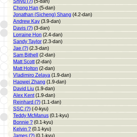
Shiyu (?)
(5-dan)
Chong Han
(5-dan)
Jonathan (Sicheng) Shang
(4.2-dan)
Andrew Kay
(3.9-dan)
Davis (?)
(3-dan)
Lorraine Hon
(2.4-dan)
Sandy Taylor
(2.3-dan)
Jae (?)
(2.3-dan)
Sam Bithell
(2-dan)
Matt Scott
(2-dan)
Matt Holton
(2-dan)
Vladimiro Zelaya
(1.9-dan)
Haowei Zhang
(1.9-dan)
David Liu
(1.9-dan)
Alex Kent
(1.9-dan)
Reinhard (?)
(1.1-dan)
SSC (?)
(-0-kyu)
Teddy McManus
(0.1-kyu)
Bonnie ?
(0.1-kyu)
Kelvin ?
(0.1-kyu)
James (?)
(0.1-kyu)