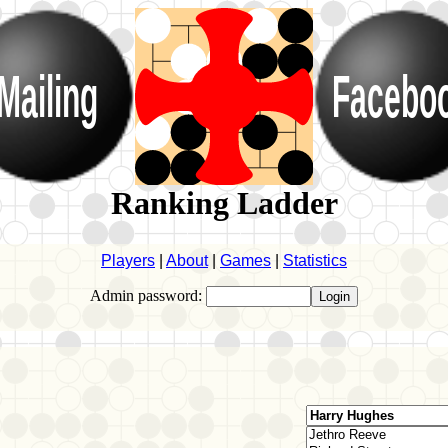
Mailing
Facebo
Ranking Ladder
Players
|
About
|
Games
|
Statistics
Admin password: