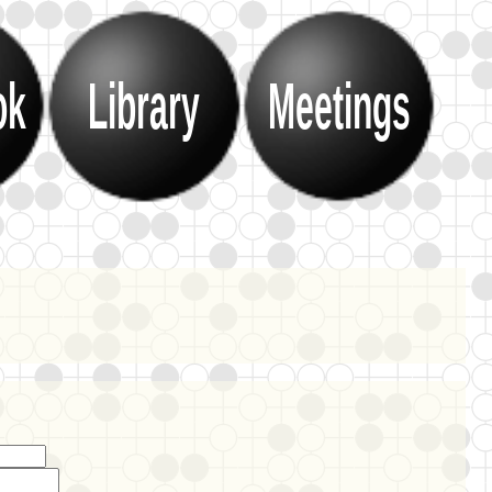
ok
Library
Meetings