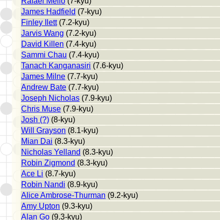
Rafael Mello
(7-kyu)
James Hadfield
(7-kyu)
Finley Ilett
(7.2-kyu)
Jarvis Wang
(7.2-kyu)
David Killen
(7.4-kyu)
Sammi Chau
(7.4-kyu)
Tanach Kanganasiri
(7.6-kyu)
James Milne
(7.7-kyu)
Andrew Bate
(7.7-kyu)
Joseph Nicholas
(7.9-kyu)
Chris Muse
(7.9-kyu)
Josh (?)
(8-kyu)
Will Grayson
(8.1-kyu)
Mian Dai
(8.3-kyu)
Nicholas Yelland
(8.3-kyu)
Robin Zigmond
(8.3-kyu)
Ace Li
(8.7-kyu)
Robin Nandi
(8.9-kyu)
Alice Ambrose-Thurman
(9.2-kyu)
Amy Upton
(9.3-kyu)
Alan Go
(9.3-kyu)