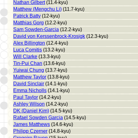
Nathan Gilbert
(11.4-kyu)
Matthew (Mengchu Li)
(11.7-kyu)
Patrick Batty
(12-kyu)
Matthias Gorg
(12.2-kyu)
Sam Sowden-Garcia
(12.2-kyu)
David von Kerssenbrock-Krosigk
(12.3-kyu)
Alex Billington
(12.4-kyu)
Luca Comitis
(13.2-kyu)
Will Clarke
(13.3-kyu)
Tin-Pui Chan
(13.6-kyu)
Yuiwai Chung
(13.7-kyu)
Matthew Taylor
(13.8-kyu)
David Sinclair
(14.1-kyu)
Emma Nicholls
(14.1-kyu)
Paul Taylor
(14.2-kyu)
Ashley Wilson
(14.2-kyu)
DK (Daniel Kim)
(14.5-kyu)
Rafael Sowden Garcia
(14.5-kyu)
James Matthews
(14.6-kyu)
Philipp Czerner
(14.8-kyu)
Gregoire Payen
(15-kyu)