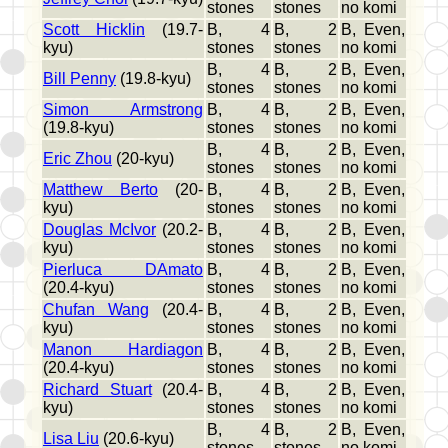
stones
stones
no komi
Scott Hicklin
(19.7-
B, 4
B, 2
B, Even,
kyu)
stones
stones
no komi
B, 4
B, 2
B, Even,
Bill Penny
(19.8-kyu)
stones
stones
no komi
Simon Armstrong
B, 4
B, 2
B, Even,
(19.8-kyu)
stones
stones
no komi
B, 4
B, 2
B, Even,
Eric Zhou
(20-kyu)
stones
stones
no komi
Matthew Berto
(20-
B, 4
B, 2
B, Even,
kyu)
stones
stones
no komi
Douglas McIvor
(20.2-
B, 4
B, 2
B, Even,
kyu)
stones
stones
no komi
Pierluca DAmato
B, 4
B, 2
B, Even,
(20.4-kyu)
stones
stones
no komi
Chufan Wang
(20.4-
B, 4
B, 2
B, Even,
kyu)
stones
stones
no komi
Manon Hardiagon
B, 4
B, 2
B, Even,
(20.4-kyu)
stones
stones
no komi
Richard Stuart
(20.4-
B, 4
B, 2
B, Even,
kyu)
stones
stones
no komi
B, 4
B, 2
B, Even,
Lisa Liu
(20.6-kyu)
stones
stones
no komi