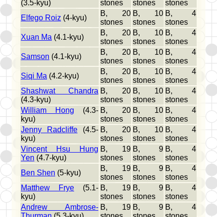
(3.5-kyu)
stones
stones
stones
B, 20
B, 10
B, 4
Elfego Roiz
(4-kyu)
stones
stones
stones
B, 20
B, 10
B, 4
Xuan Ma
(4.1-kyu)
stones
stones
stones
B, 20
B, 10
B, 4
Samson
(4.1-kyu)
stones
stones
stones
B, 20
B, 10
B, 4
Siqi Ma
(4.2-kyu)
stones
stones
stones
Shashwat Chandra
B, 20
B, 10
B, 4
(4.3-kyu)
stones
stones
stones
William Hong
(4.3-
B, 20
B, 10
B, 4
kyu)
stones
stones
stones
Jenny Radcliffe
(4.5-
B, 20
B, 10
B, 4
kyu)
stones
stones
stones
Vincent Hsu Hung
B, 19
B, 9
B, 4
Yen
(4.7-kyu)
stones
stones
stones
B, 19
B, 9
B, 4
Ben Shen
(5-kyu)
stones
stones
stones
Matthew Frye
(5.1-
B, 19
B, 9
B, 4
kyu)
stones
stones
stones
Andrew Ambrose-
B, 19
B, 9
B, 4
Thurman
(5.3-kyu)
stones
stones
stones