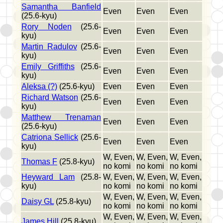
Samantha Banfield
Even
Even
Even
(25.6-kyu)
Rory Noden
(25.6-
Even
Even
Even
kyu)
Martin Radulov
(25.6-
Even
Even
Even
kyu)
Emily Griffiths
(25.6-
Even
Even
Even
kyu)
Aleksa (?)
(25.6-kyu)
Even
Even
Even
Richard Watson
(25.6-
Even
Even
Even
kyu)
Matthew Trenaman
Even
Even
Even
(25.6-kyu)
Catriona Sellick
(25.6-
Even
Even
Even
kyu)
W, Even,
W, Even,
W, Even,
Thomas F
(25.8-kyu)
no komi
no komi
no komi
Heyward Lam
(25.8-
W, Even,
W, Even,
W, Even,
kyu)
no komi
no komi
no komi
W, Even,
W, Even,
W, Even,
Daisy GL
(25.8-kyu)
no komi
no komi
no komi
W, Even,
W, Even,
W, Even,
James Hill
(25.8-kyu)