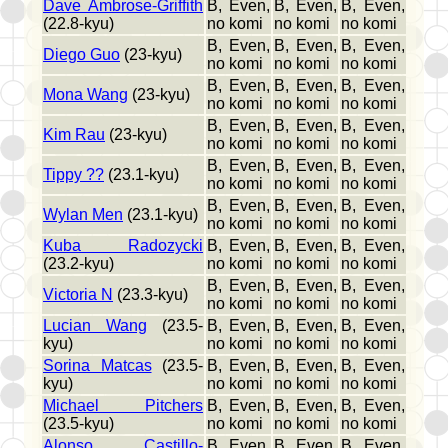
Dave Ambrose-Griffith
B, Even,
B, Even,
B, Even,
(22.8-kyu)
no komi
no komi
no komi
B, Even,
B, Even,
B, Even,
Diego Guo
(23-kyu)
no komi
no komi
no komi
B, Even,
B, Even,
B, Even,
Mona Wang
(23-kyu)
no komi
no komi
no komi
B, Even,
B, Even,
B, Even,
Kim Rau
(23-kyu)
no komi
no komi
no komi
B, Even,
B, Even,
B, Even,
Tippy ??
(23.1-kyu)
no komi
no komi
no komi
B, Even,
B, Even,
B, Even,
Wylan Men
(23.1-kyu)
no komi
no komi
no komi
Kuba Radozycki
B, Even,
B, Even,
B, Even,
(23.2-kyu)
no komi
no komi
no komi
B, Even,
B, Even,
B, Even,
Victoria N
(23.3-kyu)
no komi
no komi
no komi
Lucian Wang
(23.5-
B, Even,
B, Even,
B, Even,
kyu)
no komi
no komi
no komi
Sorina Matcas
(23.5-
B, Even,
B, Even,
B, Even,
kyu)
no komi
no komi
no komi
Michael Pitchers
B, Even,
B, Even,
B, Even,
(23.5-kyu)
no komi
no komi
no komi
Alonso Castillo-
B, Even,
B, Even,
B, Even,