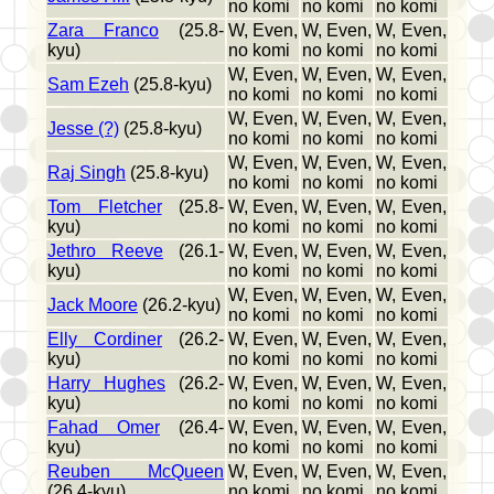
no komi
no komi
no komi
Zara Franco
(25.8-
W, Even,
W, Even,
W, Even,
kyu)
no komi
no komi
no komi
W, Even,
W, Even,
W, Even,
Sam Ezeh
(25.8-kyu)
no komi
no komi
no komi
W, Even,
W, Even,
W, Even,
Jesse (?)
(25.8-kyu)
no komi
no komi
no komi
W, Even,
W, Even,
W, Even,
Raj Singh
(25.8-kyu)
no komi
no komi
no komi
Tom Fletcher
(25.8-
W, Even,
W, Even,
W, Even,
kyu)
no komi
no komi
no komi
Jethro Reeve
(26.1-
W, Even,
W, Even,
W, Even,
kyu)
no komi
no komi
no komi
W, Even,
W, Even,
W, Even,
Jack Moore
(26.2-kyu)
no komi
no komi
no komi
Elly Cordiner
(26.2-
W, Even,
W, Even,
W, Even,
kyu)
no komi
no komi
no komi
Harry Hughes
(26.2-
W, Even,
W, Even,
W, Even,
kyu)
no komi
no komi
no komi
Fahad Omer
(26.4-
W, Even,
W, Even,
W, Even,
kyu)
no komi
no komi
no komi
Reuben McQueen
W, Even,
W, Even,
W, Even,
(26.4-kyu)
no komi
no komi
no komi