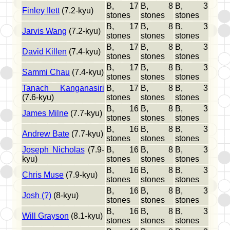
B, 17
B, 8
B, 3
Finley Ilett
(7.2-kyu)
stones
stones
stones
B, 17
B, 8
B, 3
Jarvis Wang
(7.2-kyu)
stones
stones
stones
B, 17
B, 8
B, 3
David Killen
(7.4-kyu)
stones
stones
stones
B, 17
B, 8
B, 3
Sammi Chau
(7.4-kyu)
stones
stones
stones
Tanach Kanganasiri
B, 17
B, 8
B, 3
(7.6-kyu)
stones
stones
stones
B, 16
B, 8
B, 3
James Milne
(7.7-kyu)
stones
stones
stones
B, 16
B, 8
B, 3
Andrew Bate
(7.7-kyu)
stones
stones
stones
Joseph Nicholas
(7.9-
B, 16
B, 8
B, 3
kyu)
stones
stones
stones
B, 16
B, 8
B, 3
Chris Muse
(7.9-kyu)
stones
stones
stones
B, 16
B, 8
B, 3
Josh (?)
(8-kyu)
stones
stones
stones
B, 16
B, 8
B, 3
Will Grayson
(8.1-kyu)
stones
stones
stones