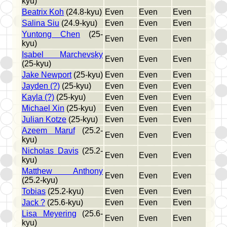
kyu)
Beatrix Koh
(24.8-kyu)
Even
Even
Even
Salina Siu
(24.9-kyu)
Even
Even
Even
Yuntong Chen
(25-
Even
Even
Even
kyu)
Isabel Marchevsky
Even
Even
Even
(25-kyu)
Jake Newport
(25-kyu)
Even
Even
Even
Jayden (?)
(25-kyu)
Even
Even
Even
Kayla (?)
(25-kyu)
Even
Even
Even
Michael Xin
(25-kyu)
Even
Even
Even
Julian Kotze
(25-kyu)
Even
Even
Even
Azeem Maruf
(25.2-
Even
Even
Even
kyu)
Nicholas Davis
(25.2-
Even
Even
Even
kyu)
Matthew Anthony
Even
Even
Even
(25.2-kyu)
Tobias
(25.2-kyu)
Even
Even
Even
Jack ?
(25.6-kyu)
Even
Even
Even
Lisa Meyering
(25.6-
Even
Even
Even
kyu)