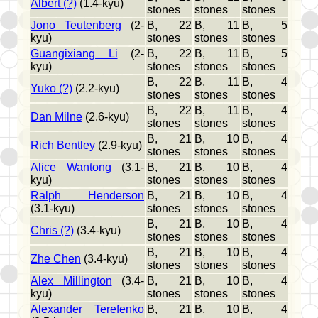
Albert (?)
(1.4-kyu)
stones
stones
stones
Jono Teutenberg
(2-
B, 22
B, 11
B, 5
kyu)
stones
stones
stones
Guangixiang Li
(2-
B, 22
B, 11
B, 5
kyu)
stones
stones
stones
B, 22
B, 11
B, 4
Yuko (?)
(2.2-kyu)
stones
stones
stones
B, 22
B, 11
B, 4
Dan Milne
(2.6-kyu)
stones
stones
stones
B, 21
B, 10
B, 4
Rich Bentley
(2.9-kyu)
stones
stones
stones
Alice Wantong
(3.1-
B, 21
B, 10
B, 4
kyu)
stones
stones
stones
Ralph Henderson
B, 21
B, 10
B, 4
(3.1-kyu)
stones
stones
stones
B, 21
B, 10
B, 4
Chris (?)
(3.4-kyu)
stones
stones
stones
B, 21
B, 10
B, 4
Zhe Chen
(3.4-kyu)
stones
stones
stones
Alex Millington
(3.4-
B, 21
B, 10
B, 4
kyu)
stones
stones
stones
Alexander Terefenko
B, 21
B, 10
B, 4