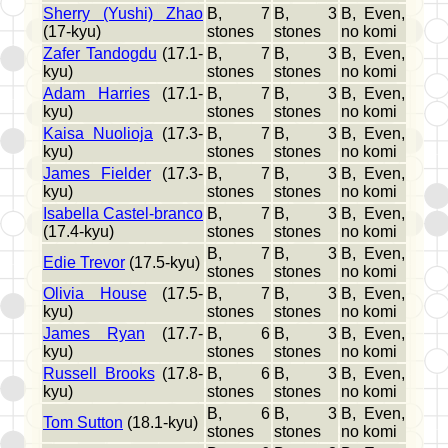
Sherry (Yushi) Zhao
B, 7
B, 3
B, Even,
(17-kyu)
stones
stones
no komi
Zafer Tandogdu
(17.1-
B, 7
B, 3
B, Even,
kyu)
stones
stones
no komi
Adam Harries
(17.1-
B, 7
B, 3
B, Even,
kyu)
stones
stones
no komi
Kaisa Nuolioja
(17.3-
B, 7
B, 3
B, Even,
kyu)
stones
stones
no komi
James Fielder
(17.3-
B, 7
B, 3
B, Even,
kyu)
stones
stones
no komi
Isabella Castel-branco
B, 7
B, 3
B, Even,
(17.4-kyu)
stones
stones
no komi
B, 7
B, 3
B, Even,
Edie Trevor
(17.5-kyu)
stones
stones
no komi
Olivia House
(17.5-
B, 7
B, 3
B, Even,
kyu)
stones
stones
no komi
James Ryan
(17.7-
B, 6
B, 3
B, Even,
kyu)
stones
stones
no komi
Russell Brooks
(17.8-
B, 6
B, 3
B, Even,
kyu)
stones
stones
no komi
B, 6
B, 3
B, Even,
Tom Sutton
(18.1-kyu)
stones
stones
no komi