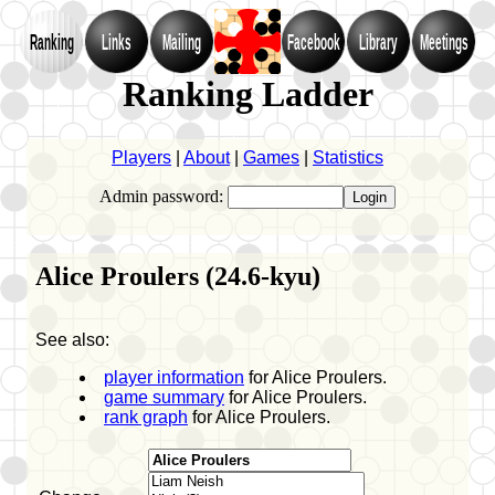
Ranking
Links
Mailing
Facebook
Library
Meetings
Ranking Ladder
Players
|
About
|
Games
|
Statistics
Admin password:
Alice Proulers (24.6-kyu)
See also:
player information
for Alice Proulers.
game summary
for Alice Proulers.
rank graph
for Alice Proulers.