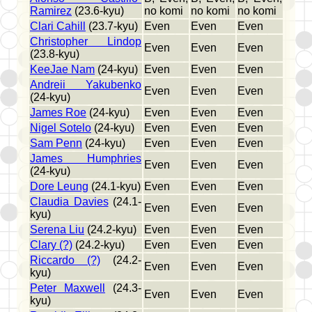
Ramirez
(23.6-kyu)
no komi
no komi
no komi
Clari Cahill
(23.7-kyu)
Even
Even
Even
Christopher Lindop
Even
Even
Even
(23.8-kyu)
KeeJae Nam
(24-kyu)
Even
Even
Even
Andreii Yakubenko
Even
Even
Even
(24-kyu)
James Roe
(24-kyu)
Even
Even
Even
Nigel Sotelo
(24-kyu)
Even
Even
Even
Sam Penn
(24-kyu)
Even
Even
Even
James Humphries
Even
Even
Even
(24-kyu)
Dore Leung
(24.1-kyu)
Even
Even
Even
Claudia Davies
(24.1-
Even
Even
Even
kyu)
Serena Liu
(24.2-kyu)
Even
Even
Even
Clary (?)
(24.2-kyu)
Even
Even
Even
Riccardo (?)
(24.2-
Even
Even
Even
kyu)
Peter Maxwell
(24.3-
Even
Even
Even
kyu)