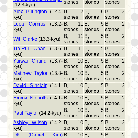
stones
stones
stones
(12.3-kyu)
Alex Billington
(12.4-
B, 12
B, 6
B, 2
kyu)
stones
stones
stones
Luca Comitis
(13.2-
B, 11
B, 5
B, 2
kyu)
stones
stones
stones
B, 11
B, 5
B, 2
Will Clarke
(13.3-kyu)
stones
stones
stones
Tin-Pui Chan
(13.6-
B, 11
B, 5
B, 2
kyu)
stones
stones
stones
Yuiwai Chung
(13.7-
B, 10
B, 5
B, 2
kyu)
stones
stones
stones
Matthew Taylor
(13.8-
B, 10
B, 5
B, 2
kyu)
stones
stones
stones
David Sinclair
(14.1-
B, 10
B, 5
B, 2
kyu)
stones
stones
stones
Emma Nicholls
(14.1-
B, 10
B, 5
B, 2
kyu)
stones
stones
stones
B, 10
B, 5
B, 2
Paul Taylor
(14.2-kyu)
stones
stones
stones
Ashley Wilson
(14.2-
B, 10
B, 5
B, 2
kyu)
stones
stones
stones
DK (Daniel Kim)
B, 10
B, 5
B, 2