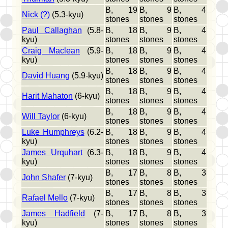
B, 19
B, 9
B, 4
Nick (?)
(5.3-kyu)
stones
stones
stones
Paul Callaghan
(5.8-
B, 18
B, 9
B, 4
kyu)
stones
stones
stones
Craig Maclean
(5.9-
B, 18
B, 9
B, 4
kyu)
stones
stones
stones
B, 18
B, 9
B, 4
David Huang
(5.9-kyu)
stones
stones
stones
B, 18
B, 9
B, 4
Harit Mahaton
(6-kyu)
stones
stones
stones
B, 18
B, 9
B, 4
Will Taylor
(6-kyu)
stones
stones
stones
Luke Humphreys
(6.2-
B, 18
B, 9
B, 4
kyu)
stones
stones
stones
James Urquhart
(6.3-
B, 18
B, 9
B, 4
kyu)
stones
stones
stones
B, 17
B, 8
B, 3
John Shafer
(7-kyu)
stones
stones
stones
B, 17
B, 8
B, 3
Rafael Mello
(7-kyu)
stones
stones
stones
James Hadfield
(7-
B, 17
B, 8
B, 3
kyu)
stones
stones
stones