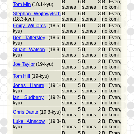
B, 6
B, 3
B, Even,
Tom Min
(18.1-kyu)
stones
stones
no komi
Stephan Wojtowytsch
B, 6
B, 3
B, Even,
(18.3-kyu)
stones
stones
no komi
Emily Williams
(18.5-
B, 6
B, 3
B, Even,
kyu)
stones
stones
no komi
Ben Tattersley
(18.6-
B, 6
B, 3
B, Even,
kyu)
stones
stones
no komi
Stuart Watson
(18.8-
B, 5
B, 2
B, Even,
kyu)
stones
stones
no komi
B, 5
B, 2
B, Even,
Joe Taylor
(19-kyu)
stones
stones
no komi
B, 5
B, 2
B, Even,
Tom Hill
(19-kyu)
stones
stones
no komi
Jonas Hamre
(19.1-
B, 5
B, 2
B, Even,
kyu)
stones
stones
no komi
Ian Sudberry
(19.2-
B, 5
B, 2
B, Even,
kyu)
stones
stones
no komi
B, 5
B, 2
B, Even,
Chris Dante
(19.3-kyu)
stones
stones
no komi
Luke Ainscow
(19.3-
B, 5
B, 2
B, Even,
kyu)
stones
stones
no komi
B, 5
B, 2
B, Even,