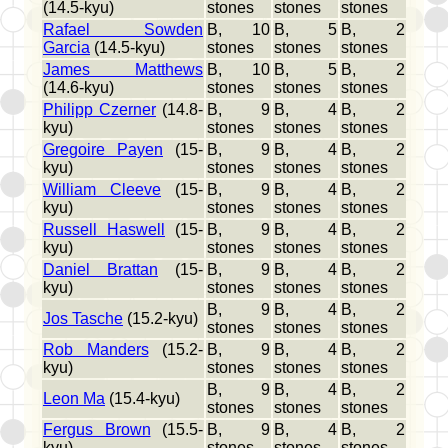
(14.5-kyu)
stones
stones
stones
Rafael Sowden
B, 10
B, 5
B, 2
Garcia
(14.5-kyu)
stones
stones
stones
James Matthews
B, 10
B, 5
B, 2
(14.6-kyu)
stones
stones
stones
Philipp Czerner
(14.8-
B, 9
B, 4
B, 2
kyu)
stones
stones
stones
Gregoire Payen
(15-
B, 9
B, 4
B, 2
kyu)
stones
stones
stones
William Cleeve
(15-
B, 9
B, 4
B, 2
kyu)
stones
stones
stones
Russell Haswell
(15-
B, 9
B, 4
B, 2
kyu)
stones
stones
stones
Daniel Brattan
(15-
B, 9
B, 4
B, 2
kyu)
stones
stones
stones
B, 9
B, 4
B, 2
Jos Tasche
(15.2-kyu)
stones
stones
stones
Rob Manders
(15.2-
B, 9
B, 4
B, 2
kyu)
stones
stones
stones
B, 9
B, 4
B, 2
Leon Ma
(15.4-kyu)
stones
stones
stones
Fergus Brown
(15.5-
B, 9
B, 4
B, 2
kyu)
stones
stones
stones