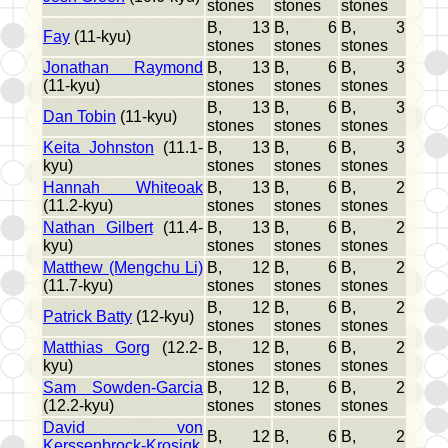
stones
stones
stones
B, 13
B, 6
B, 3
Fay
(11-kyu)
stones
stones
stones
Jonathan Raymond
B, 13
B, 6
B, 3
(11-kyu)
stones
stones
stones
B, 13
B, 6
B, 3
Dan Tobin
(11-kyu)
stones
stones
stones
Keita Johnston
(11.1-
B, 13
B, 6
B, 3
kyu)
stones
stones
stones
Hannah Whiteoak
B, 13
B, 6
B, 2
(11.2-kyu)
stones
stones
stones
Nathan Gilbert
(11.4-
B, 13
B, 6
B, 2
kyu)
stones
stones
stones
Matthew (Mengchu Li)
B, 12
B, 6
B, 2
(11.7-kyu)
stones
stones
stones
B, 12
B, 6
B, 2
Patrick Batty
(12-kyu)
stones
stones
stones
Matthias Gorg
(12.2-
B, 12
B, 6
B, 2
kyu)
stones
stones
stones
Sam Sowden-Garcia
B, 12
B, 6
B, 2
(12.2-kyu)
stones
stones
stones
David von
B, 12
B, 6
B, 2
Kerssenbrock-Krosigk