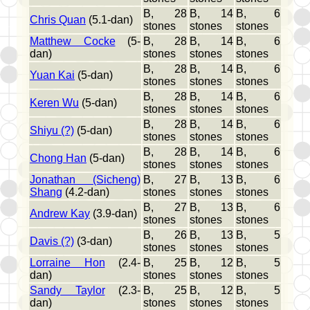
B, 28
B, 14
B, 6
Chris Quan
(5.1-dan)
stones
stones
stones
Matthew Cocke
(5-
B, 28
B, 14
B, 6
dan)
stones
stones
stones
B, 28
B, 14
B, 6
Yuan Kai
(5-dan)
stones
stones
stones
B, 28
B, 14
B, 6
Keren Wu
(5-dan)
stones
stones
stones
B, 28
B, 14
B, 6
Shiyu (?)
(5-dan)
stones
stones
stones
B, 28
B, 14
B, 6
Chong Han
(5-dan)
stones
stones
stones
Jonathan (Sicheng)
B, 27
B, 13
B, 6
Shang
(4.2-dan)
stones
stones
stones
B, 27
B, 13
B, 6
Andrew Kay
(3.9-dan)
stones
stones
stones
B, 26
B, 13
B, 5
Davis (?)
(3-dan)
stones
stones
stones
Lorraine Hon
(2.4-
B, 25
B, 12
B, 5
dan)
stones
stones
stones
Sandy Taylor
(2.3-
B, 25
B, 12
B, 5
dan)
stones
stones
stones