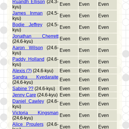
Ruaridh Ellison
(24.3-
Even
Even
Even
kyu)
James Inman
(24.5-
Even
Even
Even
kyu)
Bodie Jeffrey
(24.5-
Even
Even
Even
kyu)
Jonathan Cherrett
Even
Even
Even
(24.6-kyu)
Aaron Wilson
(24.6-
Even
Even
Even
kyu)
Paddy Holland
(24.6-
Even
Even
Even
kyu)
Alexis (?)
(24.6-kyu)
Even
Even
Even
Sandra Kvedaraite
Even
Even
Even
(24.6-kyu)
Sabine ??
(24.6-kyu)
Even
Even
Even
Jenny Care
(24.6-kyu)
Even
Even
Even
Daniel Cawley
(24.6-
Even
Even
Even
kyu)
Victoria Kingsman
Even
Even
Even
(24.6-kyu)
Alice Proulers
(24.6-
Even
Even
Even