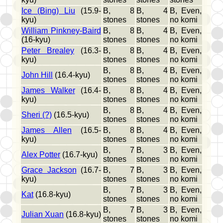
Ice (Bing) Liu
(15.9-
B, 8
B, 4
B, Even,
kyu)
stones
stones
no komi
William Pinkney-Baird
B, 8
B, 4
B, Even,
(16-kyu)
stones
stones
no komi
Peter Brealey
(16.3-
B, 8
B, 4
B, Even,
kyu)
stones
stones
no komi
B, 8
B, 4
B, Even,
John Hill
(16.4-kyu)
stones
stones
no komi
James Walker
(16.4-
B, 8
B, 4
B, Even,
kyu)
stones
stones
no komi
B, 8
B, 4
B, Even,
Sheri (?)
(16.5-kyu)
stones
stones
no komi
James Allen
(16.5-
B, 8
B, 4
B, Even,
kyu)
stones
stones
no komi
B, 7
B, 3
B, Even,
Alex Potter
(16.7-kyu)
stones
stones
no komi
Grace Jackson
(16.7-
B, 7
B, 3
B, Even,
kyu)
stones
stones
no komi
B, 7
B, 3
B, Even,
Kat
(16.8-kyu)
stones
stones
no komi
B, 7
B, 3
B, Even,
Julian Xuan
(16.8-kyu)
stones
stones
no komi