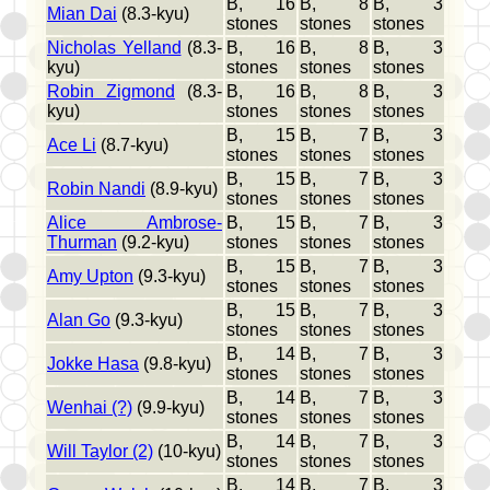
B, 16
B, 8
B, 3
Mian Dai
(8.3-kyu)
stones
stones
stones
Nicholas Yelland
(8.3-
B, 16
B, 8
B, 3
kyu)
stones
stones
stones
Robin Zigmond
(8.3-
B, 16
B, 8
B, 3
kyu)
stones
stones
stones
B, 15
B, 7
B, 3
Ace Li
(8.7-kyu)
stones
stones
stones
B, 15
B, 7
B, 3
Robin Nandi
(8.9-kyu)
stones
stones
stones
Alice Ambrose-
B, 15
B, 7
B, 3
Thurman
(9.2-kyu)
stones
stones
stones
B, 15
B, 7
B, 3
Amy Upton
(9.3-kyu)
stones
stones
stones
B, 15
B, 7
B, 3
Alan Go
(9.3-kyu)
stones
stones
stones
B, 14
B, 7
B, 3
Jokke Hasa
(9.8-kyu)
stones
stones
stones
B, 14
B, 7
B, 3
Wenhai (?)
(9.9-kyu)
stones
stones
stones
B, 14
B, 7
B, 3
Will Taylor (2)
(10-kyu)
stones
stones
stones
B, 14
B, 7
B, 3