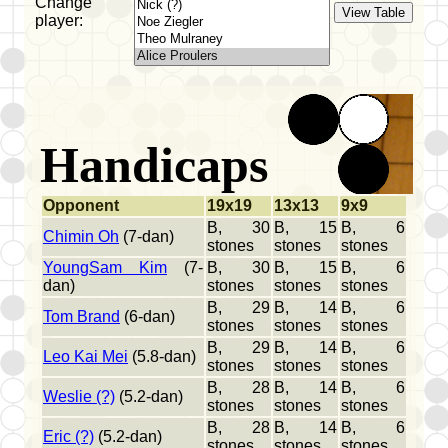
Change
player:
Handicaps
Opponent
19x19
13x13
9x9
B, 30
B, 15
B, 6
Chimin Oh
(7-dan)
stones
stones
stones
YoungSam Kim
(7-
B, 30
B, 15
B, 6
dan)
stones
stones
stones
B, 29
B, 14
B, 6
Tom Brand
(6-dan)
stones
stones
stones
B, 29
B, 14
B, 6
Leo Kai Mei
(5.8-dan)
stones
stones
stones
B, 28
B, 14
B, 6
Weslie (?)
(5.2-dan)
stones
stones
stones
B, 28
B, 14
B, 6
Eric (?)
(5.2-dan)
stones
stones
stones