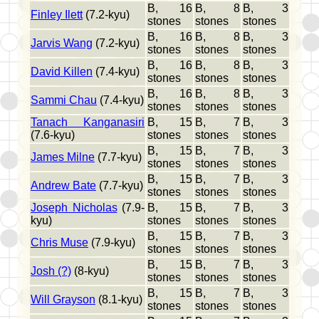
B, 16
B, 8
B, 3
Finley Ilett
(7.2-kyu)
stones
stones
stones
B, 16
B, 8
B, 3
Jarvis Wang
(7.2-kyu)
stones
stones
stones
B, 16
B, 8
B, 3
David Killen
(7.4-kyu)
stones
stones
stones
B, 16
B, 8
B, 3
Sammi Chau
(7.4-kyu)
stones
stones
stones
Tanach Kanganasiri
B, 15
B, 7
B, 3
(7.6-kyu)
stones
stones
stones
B, 15
B, 7
B, 3
James Milne
(7.7-kyu)
stones
stones
stones
B, 15
B, 7
B, 3
Andrew Bate
(7.7-kyu)
stones
stones
stones
Joseph Nicholas
(7.9-
B, 15
B, 7
B, 3
kyu)
stones
stones
stones
B, 15
B, 7
B, 3
Chris Muse
(7.9-kyu)
stones
stones
stones
B, 15
B, 7
B, 3
Josh (?)
(8-kyu)
stones
stones
stones
B, 15
B, 7
B, 3
Will Grayson
(8.1-kyu)
stones
stones
stones