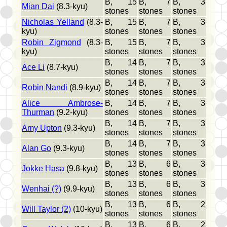
B, 15
B, 7
B, 3
Mian Dai
(8.3-kyu)
stones
stones
stones
Nicholas Yelland
(8.3-
B, 15
B, 7
B, 3
kyu)
stones
stones
stones
Robin Zigmond
(8.3-
B, 15
B, 7
B, 3
kyu)
stones
stones
stones
B, 14
B, 7
B, 3
Ace Li
(8.7-kyu)
stones
stones
stones
B, 14
B, 7
B, 3
Robin Nandi
(8.9-kyu)
stones
stones
stones
Alice Ambrose-
B, 14
B, 7
B, 3
Thurman
(9.2-kyu)
stones
stones
stones
B, 14
B, 7
B, 3
Amy Upton
(9.3-kyu)
stones
stones
stones
B, 14
B, 7
B, 3
Alan Go
(9.3-kyu)
stones
stones
stones
B, 13
B, 6
B, 3
Jokke Hasa
(9.8-kyu)
stones
stones
stones
B, 13
B, 6
B, 3
Wenhai (?)
(9.9-kyu)
stones
stones
stones
B, 13
B, 6
B, 2
Will Taylor (2)
(10-kyu)
stones
stones
stones
B, 13
B, 6
B, 2