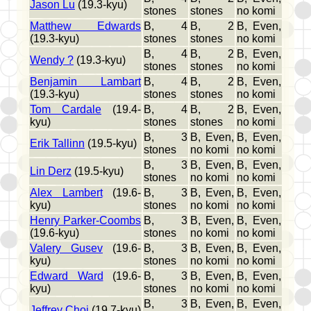
Jason Lu
(19.3-kyu)
stones
stones
no komi
Matthew Edwards
B, 4
B, 2
B, Even,
(19.3-kyu)
stones
stones
no komi
B, 4
B, 2
B, Even,
Wendy ?
(19.3-kyu)
stones
stones
no komi
Benjamin Lambart
B, 4
B, 2
B, Even,
(19.3-kyu)
stones
stones
no komi
Tom Cardale
(19.4-
B, 4
B, 2
B, Even,
kyu)
stones
stones
no komi
B, 3
B, Even,
B, Even,
Erik Tallinn
(19.5-kyu)
stones
no komi
no komi
B, 3
B, Even,
B, Even,
Lin Derz
(19.5-kyu)
stones
no komi
no komi
Alex Lambert
(19.6-
B, 3
B, Even,
B, Even,
kyu)
stones
no komi
no komi
Henry Parker-Coombs
B, 3
B, Even,
B, Even,
(19.6-kyu)
stones
no komi
no komi
Valery Gusev
(19.6-
B, 3
B, Even,
B, Even,
kyu)
stones
no komi
no komi
Edward Ward
(19.6-
B, 3
B, Even,
B, Even,
kyu)
stones
no komi
no komi
B, 3
B, Even,
B, Even,
Jeffrey Choi
(19.7-kyu)