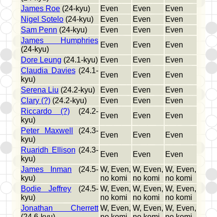
James Roe
(24-kyu)
Even
Even
Even
Nigel Sotelo
(24-kyu)
Even
Even
Even
Sam Penn
(24-kyu)
Even
Even
Even
James Humphries
Even
Even
Even
(24-kyu)
Dore Leung
(24.1-kyu)
Even
Even
Even
Claudia Davies
(24.1-
Even
Even
Even
kyu)
Serena Liu
(24.2-kyu)
Even
Even
Even
Clary (?)
(24.2-kyu)
Even
Even
Even
Riccardo (?)
(24.2-
Even
Even
Even
kyu)
Peter Maxwell
(24.3-
Even
Even
Even
kyu)
Ruaridh Ellison
(24.3-
Even
Even
Even
kyu)
James Inman
(24.5-
W, Even,
W, Even,
W, Even,
kyu)
no komi
no komi
no komi
Bodie Jeffrey
(24.5-
W, Even,
W, Even,
W, Even,
kyu)
no komi
no komi
no komi
Jonathan Cherrett
W, Even,
W, Even,
W, Even,
(24.6-kyu)
no komi
no komi
no komi