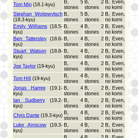
B, 5
B, 2
B, Even,
Tom Min
(18.1-kyu)
stones
stones
no komi
Stephan Wojtowytsch
B, 5
B, 2
B, Even,
(18.3-kyu)
stones
stones
no komi
Emily Williams
(18.5-
B, 4
B, 2
B, Even,
kyu)
stones
stones
no komi
Ben Tattersley
(18.6-
B, 4
B, 2
B, Even,
kyu)
stones
stones
no komi
Stuart Watson
(18.8-
B, 4
B, 2
B, Even,
kyu)
stones
stones
no komi
B, 4
B, 2
B, Even,
Joe Taylor
(19-kyu)
stones
stones
no komi
B, 4
B, 2
B, Even,
Tom Hill
(19-kyu)
stones
stones
no komi
Jonas Hamre
(19.1-
B, 4
B, 2
B, Even,
kyu)
stones
stones
no komi
Ian Sudberry
(19.2-
B, 4
B, 2
B, Even,
kyu)
stones
stones
no komi
B, 4
B, 2
B, Even,
Chris Dante
(19.3-kyu)
stones
stones
no komi
Luke Ainscow
(19.3-
B, 4
B, 2
B, Even,
kyu)
stones
stones
no komi
B, 4
B, 2
B, Even,