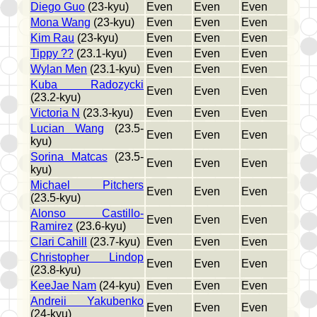
Diego Guo
(23-kyu)
Even
Even
Even
Mona Wang
(23-kyu)
Even
Even
Even
Kim Rau
(23-kyu)
Even
Even
Even
Tippy ??
(23.1-kyu)
Even
Even
Even
Wylan Men
(23.1-kyu)
Even
Even
Even
Kuba Radozycki
Even
Even
Even
(23.2-kyu)
Victoria N
(23.3-kyu)
Even
Even
Even
Lucian Wang
(23.5-
Even
Even
Even
kyu)
Sorina Matcas
(23.5-
Even
Even
Even
kyu)
Michael Pitchers
Even
Even
Even
(23.5-kyu)
Alonso Castillo-
Even
Even
Even
Ramirez
(23.6-kyu)
Clari Cahill
(23.7-kyu)
Even
Even
Even
Christopher Lindop
Even
Even
Even
(23.8-kyu)
KeeJae Nam
(24-kyu)
Even
Even
Even
Andreii Yakubenko
Even
Even
Even
(24-kyu)