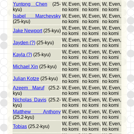
Yuntong Chen
(25-
W, Even,
W, Even,
W, Even,
kyu)
no komi
no komi
no komi
Isabel Marchevsky
W, Even,
W, Even,
W, Even,
(25-kyu)
no komi
no komi
no komi
W, Even,
W, Even,
W, Even,
Jake Newport
(25-kyu)
no komi
no komi
no komi
W, Even,
W, Even,
W, Even,
Jayden (?)
(25-kyu)
no komi
no komi
no komi
W, Even,
W, Even,
W, Even,
Kayla (?)
(25-kyu)
no komi
no komi
no komi
W, Even,
W, Even,
W, Even,
Michael Xin
(25-kyu)
no komi
no komi
no komi
W, Even,
W, Even,
W, Even,
Julian Kotze
(25-kyu)
no komi
no komi
no komi
Azeem Maruf
(25.2-
W, Even,
W, Even,
W, Even,
kyu)
no komi
no komi
no komi
Nicholas Davis
(25.2-
W, Even,
W, Even,
W, Even,
kyu)
no komi
no komi
no komi
Matthew Anthony
W, Even,
W, Even,
W, Even,
(25.2-kyu)
no komi
no komi
no komi
W, Even,
W, Even,
W, Even,
Tobias
(25.2-kyu)
no komi
no komi
no komi