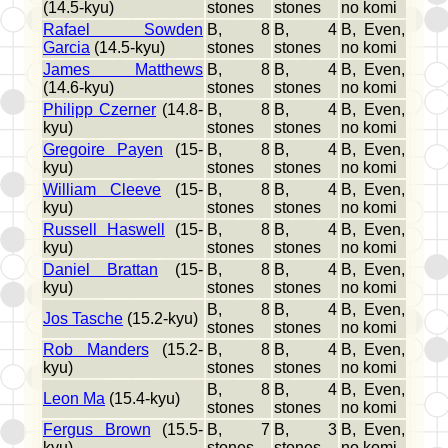
(14.5-kyu)
stones
stones
no komi
Rafael Sowden
B, 8
B, 4
B, Even,
Garcia
(14.5-kyu)
stones
stones
no komi
James Matthews
B, 8
B, 4
B, Even,
(14.6-kyu)
stones
stones
no komi
Philipp Czerner
(14.8-
B, 8
B, 4
B, Even,
kyu)
stones
stones
no komi
Gregoire Payen
(15-
B, 8
B, 4
B, Even,
kyu)
stones
stones
no komi
William Cleeve
(15-
B, 8
B, 4
B, Even,
kyu)
stones
stones
no komi
Russell Haswell
(15-
B, 8
B, 4
B, Even,
kyu)
stones
stones
no komi
Daniel Brattan
(15-
B, 8
B, 4
B, Even,
kyu)
stones
stones
no komi
B, 8
B, 4
B, Even,
Jos Tasche
(15.2-kyu)
stones
stones
no komi
Rob Manders
(15.2-
B, 8
B, 4
B, Even,
kyu)
stones
stones
no komi
B, 8
B, 4
B, Even,
Leon Ma
(15.4-kyu)
stones
stones
no komi
Fergus Brown
(15.5-
B, 7
B, 3
B, Even,
kyu)
stones
stones
no komi