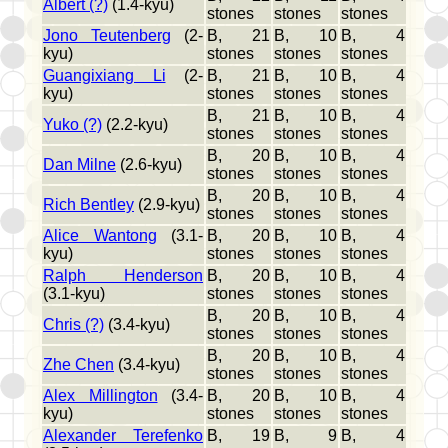
Albert (?)
(1.4-kyu)
stones
stones
stones
Jono Teutenberg
(2-
B, 21
B, 10
B, 4
kyu)
stones
stones
stones
Guangixiang Li
(2-
B, 21
B, 10
B, 4
kyu)
stones
stones
stones
B, 21
B, 10
B, 4
Yuko (?)
(2.2-kyu)
stones
stones
stones
B, 20
B, 10
B, 4
Dan Milne
(2.6-kyu)
stones
stones
stones
B, 20
B, 10
B, 4
Rich Bentley
(2.9-kyu)
stones
stones
stones
Alice Wantong
(3.1-
B, 20
B, 10
B, 4
kyu)
stones
stones
stones
Ralph Henderson
B, 20
B, 10
B, 4
(3.1-kyu)
stones
stones
stones
B, 20
B, 10
B, 4
Chris (?)
(3.4-kyu)
stones
stones
stones
B, 20
B, 10
B, 4
Zhe Chen
(3.4-kyu)
stones
stones
stones
Alex Millington
(3.4-
B, 20
B, 10
B, 4
kyu)
stones
stones
stones
Alexander Terefenko
B, 19
B, 9
B, 4