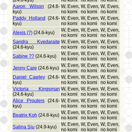
Aaron Wilson
(24.6-
W, Even,
W, Even,
W, Even,
kyu)
no komi
no komi
no komi
Paddy Holland
(24.6-
W, Even,
W, Even,
W, Even,
kyu)
no komi
no komi
no komi
W, Even,
W, Even,
W, Even,
Alexis (?)
(24.6-kyu)
no komi
no komi
no komi
Sandra Kvedaraite
W, Even,
W, Even,
W, Even,
(24.6-kyu)
no komi
no komi
no komi
W, Even,
W, Even,
W, Even,
Sabine ??
(24.6-kyu)
no komi
no komi
no komi
W, Even,
W, Even,
W, Even,
Jenny Care
(24.6-kyu)
no komi
no komi
no komi
Daniel Cawley
(24.6-
W, Even,
W, Even,
W, Even,
kyu)
no komi
no komi
no komi
Victoria Kingsman
W, Even,
W, Even,
W, Even,
(24.6-kyu)
no komi
no komi
no komi
Alice Proulers
(24.6-
W, Even,
W, Even,
W, Even,
kyu)
no komi
no komi
no komi
W, Even,
W, Even,
W, Even,
Beatrix Koh
(24.8-kyu)
no komi
no komi
no komi
W, Even,
W, Even,
W, Even,
Salina Siu
(24.9-kyu)
no komi
no komi
no komi