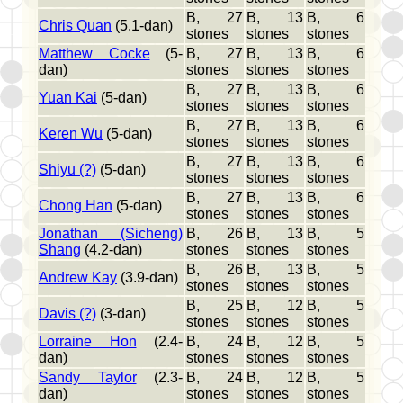
B, 27
B, 13
B, 6
Chris Quan
(5.1-dan)
stones
stones
stones
Matthew Cocke
(5-
B, 27
B, 13
B, 6
dan)
stones
stones
stones
B, 27
B, 13
B, 6
Yuan Kai
(5-dan)
stones
stones
stones
B, 27
B, 13
B, 6
Keren Wu
(5-dan)
stones
stones
stones
B, 27
B, 13
B, 6
Shiyu (?)
(5-dan)
stones
stones
stones
B, 27
B, 13
B, 6
Chong Han
(5-dan)
stones
stones
stones
Jonathan (Sicheng)
B, 26
B, 13
B, 5
Shang
(4.2-dan)
stones
stones
stones
B, 26
B, 13
B, 5
Andrew Kay
(3.9-dan)
stones
stones
stones
B, 25
B, 12
B, 5
Davis (?)
(3-dan)
stones
stones
stones
Lorraine Hon
(2.4-
B, 24
B, 12
B, 5
dan)
stones
stones
stones
Sandy Taylor
(2.3-
B, 24
B, 12
B, 5
dan)
stones
stones
stones