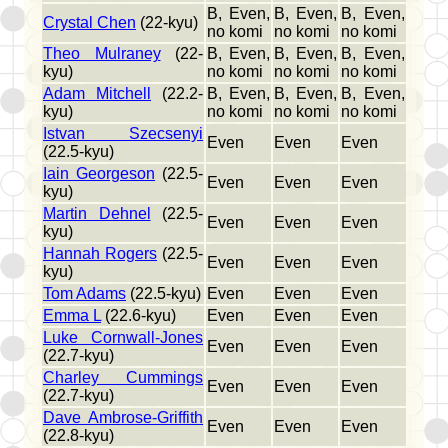
B, Even,
B, Even,
B, Even,
Crystal Chen
(22-kyu)
no komi
no komi
no komi
Theo Mulraney
(22-
B, Even,
B, Even,
B, Even,
kyu)
no komi
no komi
no komi
Adam Mitchell
(22.2-
B, Even,
B, Even,
B, Even,
kyu)
no komi
no komi
no komi
Istvan Szecsenyi
Even
Even
Even
(22.5-kyu)
Iain Georgeson
(22.5-
Even
Even
Even
kyu)
Martin Dehnel
(22.5-
Even
Even
Even
kyu)
Hannah Rogers
(22.5-
Even
Even
Even
kyu)
Tom Adams
(22.5-kyu)
Even
Even
Even
Emma L
(22.6-kyu)
Even
Even
Even
Luke Cornwall-Jones
Even
Even
Even
(22.7-kyu)
Charley Cummings
Even
Even
Even
(22.7-kyu)
Dave Ambrose-Griffith
Even
Even
Even
(22.8-kyu)