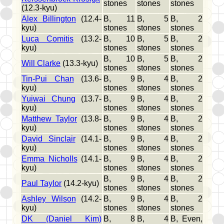
stones
stones
stones
(12.3-kyu)
Alex Billington
(12.4-
B, 11
B, 5
B, 2
kyu)
stones
stones
stones
Luca Comitis
(13.2-
B, 10
B, 5
B, 2
kyu)
stones
stones
stones
B, 10
B, 5
B, 2
Will Clarke
(13.3-kyu)
stones
stones
stones
Tin-Pui Chan
(13.6-
B, 9
B, 4
B, 2
kyu)
stones
stones
stones
Yuiwai Chung
(13.7-
B, 9
B, 4
B, 2
kyu)
stones
stones
stones
Matthew Taylor
(13.8-
B, 9
B, 4
B, 2
kyu)
stones
stones
stones
David Sinclair
(14.1-
B, 9
B, 4
B, 2
kyu)
stones
stones
stones
Emma Nicholls
(14.1-
B, 9
B, 4
B, 2
kyu)
stones
stones
stones
B, 9
B, 4
B, 2
Paul Taylor
(14.2-kyu)
stones
stones
stones
Ashley Wilson
(14.2-
B, 9
B, 4
B, 2
kyu)
stones
stones
stones
DK (Daniel Kim)
B, 8
B, 4
B, Even,