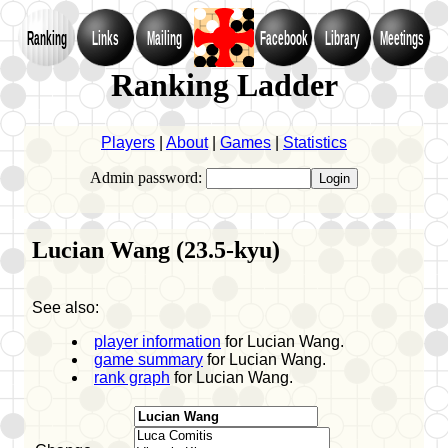
Ranking
Links
Mailing
Facebook
Library
Meetings
Ranking Ladder
Players
|
About
|
Games
|
Statistics
Admin password:
Lucian Wang (23.5-kyu)
See also:
player information
for Lucian Wang.
game summary
for Lucian Wang.
rank graph
for Lucian Wang.