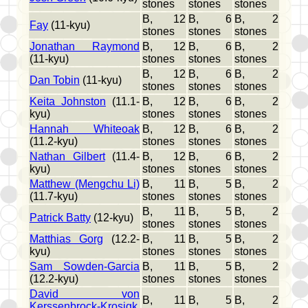
stones
stones
stones
B, 12
B, 6
B, 2
Fay
(11-kyu)
stones
stones
stones
Jonathan Raymond
B, 12
B, 6
B, 2
(11-kyu)
stones
stones
stones
B, 12
B, 6
B, 2
Dan Tobin
(11-kyu)
stones
stones
stones
Keita Johnston
(11.1-
B, 12
B, 6
B, 2
kyu)
stones
stones
stones
Hannah Whiteoak
B, 12
B, 6
B, 2
(11.2-kyu)
stones
stones
stones
Nathan Gilbert
(11.4-
B, 12
B, 6
B, 2
kyu)
stones
stones
stones
Matthew (Mengchu Li)
B, 11
B, 5
B, 2
(11.7-kyu)
stones
stones
stones
B, 11
B, 5
B, 2
Patrick Batty
(12-kyu)
stones
stones
stones
Matthias Gorg
(12.2-
B, 11
B, 5
B, 2
kyu)
stones
stones
stones
Sam Sowden-Garcia
B, 11
B, 5
B, 2
(12.2-kyu)
stones
stones
stones
David von
B, 11
B, 5
B, 2
Kerssenbrock-Krosigk