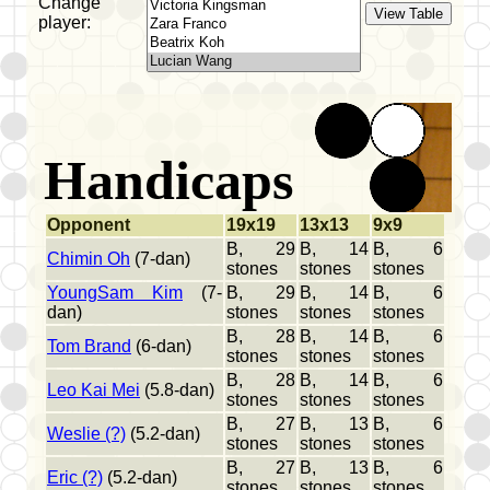
Change
player:
Handicaps
Opponent
19x19
13x13
9x9
B, 29
B, 14
B, 6
Chimin Oh
(7-dan)
stones
stones
stones
YoungSam Kim
(7-
B, 29
B, 14
B, 6
dan)
stones
stones
stones
B, 28
B, 14
B, 6
Tom Brand
(6-dan)
stones
stones
stones
B, 28
B, 14
B, 6
Leo Kai Mei
(5.8-dan)
stones
stones
stones
B, 27
B, 13
B, 6
Weslie (?)
(5.2-dan)
stones
stones
stones
B, 27
B, 13
B, 6
Eric (?)
(5.2-dan)
stones
stones
stones