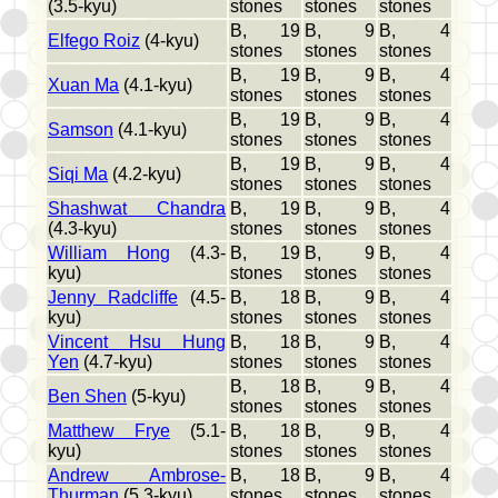
(3.5-kyu)
stones
stones
stones
B, 19
B, 9
B, 4
Elfego Roiz
(4-kyu)
stones
stones
stones
B, 19
B, 9
B, 4
Xuan Ma
(4.1-kyu)
stones
stones
stones
B, 19
B, 9
B, 4
Samson
(4.1-kyu)
stones
stones
stones
B, 19
B, 9
B, 4
Siqi Ma
(4.2-kyu)
stones
stones
stones
Shashwat Chandra
B, 19
B, 9
B, 4
(4.3-kyu)
stones
stones
stones
William Hong
(4.3-
B, 19
B, 9
B, 4
kyu)
stones
stones
stones
Jenny Radcliffe
(4.5-
B, 18
B, 9
B, 4
kyu)
stones
stones
stones
Vincent Hsu Hung
B, 18
B, 9
B, 4
Yen
(4.7-kyu)
stones
stones
stones
B, 18
B, 9
B, 4
Ben Shen
(5-kyu)
stones
stones
stones
Matthew Frye
(5.1-
B, 18
B, 9
B, 4
kyu)
stones
stones
stones
Andrew Ambrose-
B, 18
B, 9
B, 4
Thurman
(5.3-kyu)
stones
stones
stones