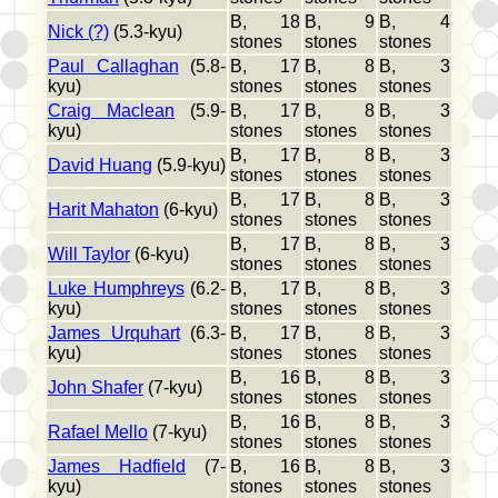
B, 18
B, 9
B, 4
Nick (?)
(5.3-kyu)
stones
stones
stones
Paul Callaghan
(5.8-
B, 17
B, 8
B, 3
kyu)
stones
stones
stones
Craig Maclean
(5.9-
B, 17
B, 8
B, 3
kyu)
stones
stones
stones
B, 17
B, 8
B, 3
David Huang
(5.9-kyu)
stones
stones
stones
B, 17
B, 8
B, 3
Harit Mahaton
(6-kyu)
stones
stones
stones
B, 17
B, 8
B, 3
Will Taylor
(6-kyu)
stones
stones
stones
Luke Humphreys
(6.2-
B, 17
B, 8
B, 3
kyu)
stones
stones
stones
James Urquhart
(6.3-
B, 17
B, 8
B, 3
kyu)
stones
stones
stones
B, 16
B, 8
B, 3
John Shafer
(7-kyu)
stones
stones
stones
B, 16
B, 8
B, 3
Rafael Mello
(7-kyu)
stones
stones
stones
James Hadfield
(7-
B, 16
B, 8
B, 3
kyu)
stones
stones
stones