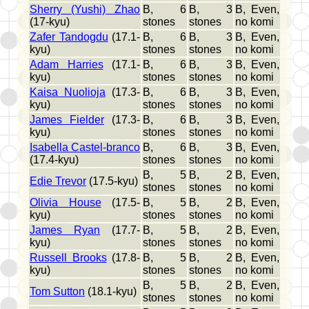
Sherry (Yushi) Zhao
B, 6
B, 3
B, Even,
(17-kyu)
stones
stones
no komi
Zafer Tandogdu
(17.1-
B, 6
B, 3
B, Even,
kyu)
stones
stones
no komi
Adam Harries
(17.1-
B, 6
B, 3
B, Even,
kyu)
stones
stones
no komi
Kaisa Nuolioja
(17.3-
B, 6
B, 3
B, Even,
kyu)
stones
stones
no komi
James Fielder
(17.3-
B, 6
B, 3
B, Even,
kyu)
stones
stones
no komi
Isabella Castel-branco
B, 6
B, 3
B, Even,
(17.4-kyu)
stones
stones
no komi
B, 5
B, 2
B, Even,
Edie Trevor
(17.5-kyu)
stones
stones
no komi
Olivia House
(17.5-
B, 5
B, 2
B, Even,
kyu)
stones
stones
no komi
James Ryan
(17.7-
B, 5
B, 2
B, Even,
kyu)
stones
stones
no komi
Russell Brooks
(17.8-
B, 5
B, 2
B, Even,
kyu)
stones
stones
no komi
B, 5
B, 2
B, Even,
Tom Sutton
(18.1-kyu)
stones
stones
no komi