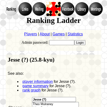
Ranking
Links
Mailing
Facebook
Library
Meetings
Ranking Ladder
Players
|
About
|
Games
|
Statistics
Admin password:
Jesse (?) (25.8-kyu)
See also:
player information
for Jesse (?).
game summary
for Jesse (?).
rank graph
for Jesse (?).