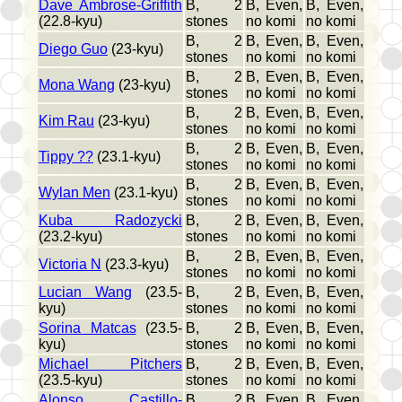
Dave Ambrose-Griffith
B, 2
B, Even,
B, Even,
(22.8-kyu)
stones
no komi
no komi
B, 2
B, Even,
B, Even,
Diego Guo
(23-kyu)
stones
no komi
no komi
B, 2
B, Even,
B, Even,
Mona Wang
(23-kyu)
stones
no komi
no komi
B, 2
B, Even,
B, Even,
Kim Rau
(23-kyu)
stones
no komi
no komi
B, 2
B, Even,
B, Even,
Tippy ??
(23.1-kyu)
stones
no komi
no komi
B, 2
B, Even,
B, Even,
Wylan Men
(23.1-kyu)
stones
no komi
no komi
Kuba Radozycki
B, 2
B, Even,
B, Even,
(23.2-kyu)
stones
no komi
no komi
B, 2
B, Even,
B, Even,
Victoria N
(23.3-kyu)
stones
no komi
no komi
Lucian Wang
(23.5-
B, 2
B, Even,
B, Even,
kyu)
stones
no komi
no komi
Sorina Matcas
(23.5-
B, 2
B, Even,
B, Even,
kyu)
stones
no komi
no komi
Michael Pitchers
B, 2
B, Even,
B, Even,
(23.5-kyu)
stones
no komi
no komi
Alonso Castillo-
B, 2
B, Even,
B, Even,