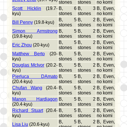
stones
stones
no komi
Scott Hicklin
(19.7-
B, 6
B, 3
B, Even,
kyu)
stones
stones
no komi
B, 5
B, 2
B, Even,
Bill Penny
(19.8-kyu)
stones
stones
no komi
Simon Armstrong
B, 5
B, 2
B, Even,
(19.8-kyu)
stones
stones
no komi
B, 5
B, 2
B, Even,
Eric Zhou
(20-kyu)
stones
stones
no komi
Matthew Berto
(20-
B, 5
B, 2
B, Even,
kyu)
stones
stones
no komi
Douglas McIvor
(20.2-
B, 5
B, 2
B, Even,
kyu)
stones
stones
no komi
Pierluca DAmato
B, 5
B, 2
B, Even,
(20.4-kyu)
stones
stones
no komi
Chufan Wang
(20.4-
B, 5
B, 2
B, Even,
kyu)
stones
stones
no komi
Manon Hardiagon
B, 5
B, 2
B, Even,
(20.4-kyu)
stones
stones
no komi
Richard Stuart
(20.4-
B, 5
B, 2
B, Even,
kyu)
stones
stones
no komi
B, 5
B, 2
B, Even,
Lisa Liu
(20.6-kyu)
stones
stones
no komi