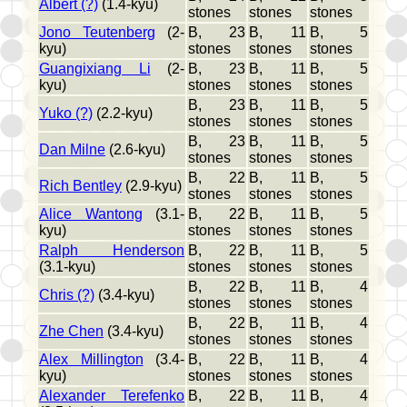
Albert (?)
(1.4-kyu)
stones
stones
stones
Jono Teutenberg
(2-
B, 23
B, 11
B, 5
kyu)
stones
stones
stones
Guangixiang Li
(2-
B, 23
B, 11
B, 5
kyu)
stones
stones
stones
B, 23
B, 11
B, 5
Yuko (?)
(2.2-kyu)
stones
stones
stones
B, 23
B, 11
B, 5
Dan Milne
(2.6-kyu)
stones
stones
stones
B, 22
B, 11
B, 5
Rich Bentley
(2.9-kyu)
stones
stones
stones
Alice Wantong
(3.1-
B, 22
B, 11
B, 5
kyu)
stones
stones
stones
Ralph Henderson
B, 22
B, 11
B, 5
(3.1-kyu)
stones
stones
stones
B, 22
B, 11
B, 4
Chris (?)
(3.4-kyu)
stones
stones
stones
B, 22
B, 11
B, 4
Zhe Chen
(3.4-kyu)
stones
stones
stones
Alex Millington
(3.4-
B, 22
B, 11
B, 4
kyu)
stones
stones
stones
Alexander Terefenko
B, 22
B, 11
B, 4