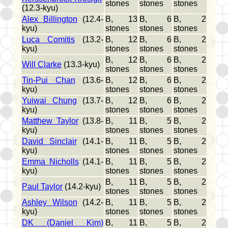
stones
stones
stones
(12.3-kyu)
Alex Billington
(12.4-
B, 13
B, 6
B, 2
kyu)
stones
stones
stones
Luca Comitis
(13.2-
B, 12
B, 6
B, 2
kyu)
stones
stones
stones
B, 12
B, 6
B, 2
Will Clarke
(13.3-kyu)
stones
stones
stones
Tin-Pui Chan
(13.6-
B, 12
B, 6
B, 2
kyu)
stones
stones
stones
Yuiwai Chung
(13.7-
B, 12
B, 6
B, 2
kyu)
stones
stones
stones
Matthew Taylor
(13.8-
B, 11
B, 5
B, 2
kyu)
stones
stones
stones
David Sinclair
(14.1-
B, 11
B, 5
B, 2
kyu)
stones
stones
stones
Emma Nicholls
(14.1-
B, 11
B, 5
B, 2
kyu)
stones
stones
stones
B, 11
B, 5
B, 2
Paul Taylor
(14.2-kyu)
stones
stones
stones
Ashley Wilson
(14.2-
B, 11
B, 5
B, 2
kyu)
stones
stones
stones
DK (Daniel Kim)
B, 11
B, 5
B, 2