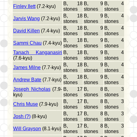
B, 18
B, 9
B, 4
Finley Ilett
(7.2-kyu)
stones
stones
stones
B, 18
B, 9
B, 4
Jarvis Wang
(7.2-kyu)
stones
stones
stones
B, 18
B, 9
B, 4
David Killen
(7.4-kyu)
stones
stones
stones
B, 18
B, 9
B, 4
Sammi Chau
(7.4-kyu)
stones
stones
stones
Tanach Kanganasiri
B, 18
B, 9
B, 4
(7.6-kyu)
stones
stones
stones
B, 18
B, 9
B, 4
James Milne
(7.7-kyu)
stones
stones
stones
B, 18
B, 9
B, 4
Andrew Bate
(7.7-kyu)
stones
stones
stones
Joseph Nicholas
(7.9-
B, 17
B, 8
B, 3
kyu)
stones
stones
stones
B, 17
B, 8
B, 3
Chris Muse
(7.9-kyu)
stones
stones
stones
B, 17
B, 8
B, 3
Josh (?)
(8-kyu)
stones
stones
stones
B, 17
B, 8
B, 3
Will Grayson
(8.1-kyu)
stones
stones
stones