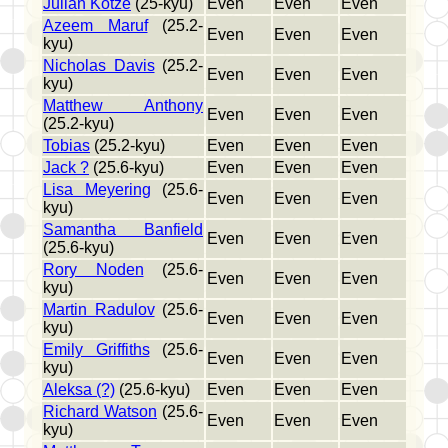
Julian Kotze
(25-kyu)
Even
Even
Even
Azeem Maruf
(25.2-
Even
Even
Even
kyu)
Nicholas Davis
(25.2-
Even
Even
Even
kyu)
Matthew Anthony
Even
Even
Even
(25.2-kyu)
Tobias
(25.2-kyu)
Even
Even
Even
Jack ?
(25.6-kyu)
Even
Even
Even
Lisa Meyering
(25.6-
Even
Even
Even
kyu)
Samantha Banfield
Even
Even
Even
(25.6-kyu)
Rory Noden
(25.6-
Even
Even
Even
kyu)
Martin Radulov
(25.6-
Even
Even
Even
kyu)
Emily Griffiths
(25.6-
Even
Even
Even
kyu)
Aleksa (?)
(25.6-kyu)
Even
Even
Even
Richard Watson
(25.6-
Even
Even
Even
kyu)