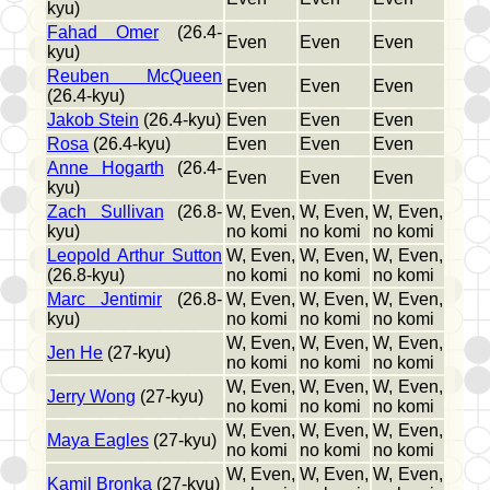
kyu)
Fahad Omer
(26.4-
Even
Even
Even
kyu)
Reuben McQueen
Even
Even
Even
(26.4-kyu)
Jakob Stein
(26.4-kyu)
Even
Even
Even
Rosa
(26.4-kyu)
Even
Even
Even
Anne Hogarth
(26.4-
Even
Even
Even
kyu)
Zach Sullivan
(26.8-
W, Even,
W, Even,
W, Even,
kyu)
no komi
no komi
no komi
Leopold Arthur Sutton
W, Even,
W, Even,
W, Even,
(26.8-kyu)
no komi
no komi
no komi
Marc Jentimir
(26.8-
W, Even,
W, Even,
W, Even,
kyu)
no komi
no komi
no komi
W, Even,
W, Even,
W, Even,
Jen He
(27-kyu)
no komi
no komi
no komi
W, Even,
W, Even,
W, Even,
Jerry Wong
(27-kyu)
no komi
no komi
no komi
W, Even,
W, Even,
W, Even,
Maya Eagles
(27-kyu)
no komi
no komi
no komi
W, Even,
W, Even,
W, Even,
Kamil Bronka
(27-kyu)