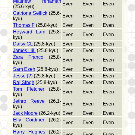
Matthew Trenaman
Even
Even
Even
(25.6-kyu)
Catriona Sellick
(25.6-
Even
Even
Even
kyu)
Thomas F
(25.8-kyu)
Even
Even
Even
Heyward Lam
(25.8-
Even
Even
Even
kyu)
Daisy GL
(25.8-kyu)
Even
Even
Even
James Hill
(25.8-kyu)
Even
Even
Even
Zara Franco
(25.8-
Even
Even
Even
kyu)
Sam Ezeh
(25.8-kyu)
Even
Even
Even
Jesse (?)
(25.8-kyu)
Even
Even
Even
Raj Singh
(25.8-kyu)
Even
Even
Even
Tom Fletcher
(25.8-
Even
Even
Even
kyu)
Jethro Reeve
(26.1-
Even
Even
Even
kyu)
Jack Moore
(26.2-kyu)
Even
Even
Even
Elly Cordiner
(26.2-
Even
Even
Even
kyu)
Harry Hughes
(26.2-
Even
Even
Even