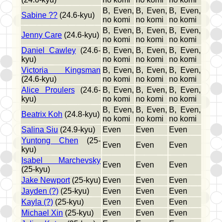
B, Even,
B, Even,
B, Even,
Sabine ??
(24.6-kyu)
no komi
no komi
no komi
B, Even,
B, Even,
B, Even,
Jenny Care
(24.6-kyu)
no komi
no komi
no komi
Daniel Cawley
(24.6-
B, Even,
B, Even,
B, Even,
kyu)
no komi
no komi
no komi
Victoria Kingsman
B, Even,
B, Even,
B, Even,
(24.6-kyu)
no komi
no komi
no komi
Alice Proulers
(24.6-
B, Even,
B, Even,
B, Even,
kyu)
no komi
no komi
no komi
B, Even,
B, Even,
B, Even,
Beatrix Koh
(24.8-kyu)
no komi
no komi
no komi
Salina Siu
(24.9-kyu)
Even
Even
Even
Yuntong Chen
(25-
Even
Even
Even
kyu)
Isabel Marchevsky
Even
Even
Even
(25-kyu)
Jake Newport
(25-kyu)
Even
Even
Even
Jayden (?)
(25-kyu)
Even
Even
Even
Kayla (?)
(25-kyu)
Even
Even
Even
Michael Xin
(25-kyu)
Even
Even
Even