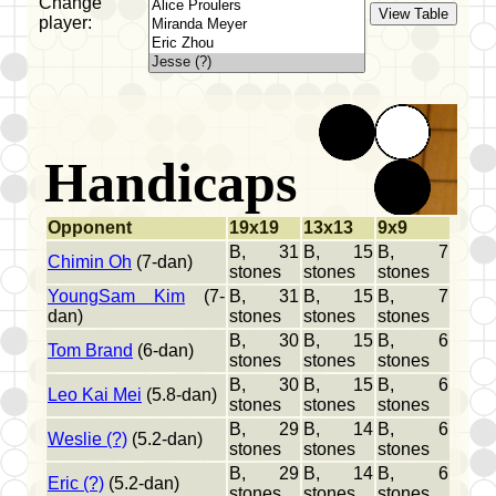
Change
player:
Handicaps
Opponent
19x19
13x13
9x9
B, 31
B, 15
B, 7
Chimin Oh
(7-dan)
stones
stones
stones
YoungSam Kim
(7-
B, 31
B, 15
B, 7
dan)
stones
stones
stones
B, 30
B, 15
B, 6
Tom Brand
(6-dan)
stones
stones
stones
B, 30
B, 15
B, 6
Leo Kai Mei
(5.8-dan)
stones
stones
stones
B, 29
B, 14
B, 6
Weslie (?)
(5.2-dan)
stones
stones
stones
B, 29
B, 14
B, 6
Eric (?)
(5.2-dan)
stones
stones
stones