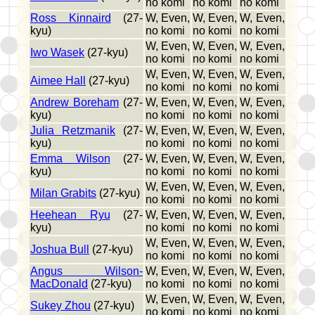
no komi
no komi
no komi
Ross Kinnaird
(27-
W, Even,
W, Even,
W, Even,
kyu)
no komi
no komi
no komi
W, Even,
W, Even,
W, Even,
Iwo Wasek
(27-kyu)
no komi
no komi
no komi
W, Even,
W, Even,
W, Even,
Aimee Hall
(27-kyu)
no komi
no komi
no komi
Andrew Boreham
(27-
W, Even,
W, Even,
W, Even,
kyu)
no komi
no komi
no komi
Julia Retzmanik
(27-
W, Even,
W, Even,
W, Even,
kyu)
no komi
no komi
no komi
Emma Wilson
(27-
W, Even,
W, Even,
W, Even,
kyu)
no komi
no komi
no komi
W, Even,
W, Even,
W, Even,
Milan Grabits
(27-kyu)
no komi
no komi
no komi
Heehean Ryu
(27-
W, Even,
W, Even,
W, Even,
kyu)
no komi
no komi
no komi
W, Even,
W, Even,
W, Even,
Joshua Bull
(27-kyu)
no komi
no komi
no komi
Angus Wilson-
W, Even,
W, Even,
W, Even,
MacDonald
(27-kyu)
no komi
no komi
no komi
W, Even,
W, Even,
W, Even,
Sukey Zhou
(27-kyu)
no komi
no komi
no komi