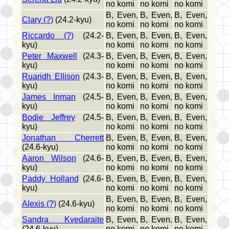
no komi
no komi
no komi
B, Even,
B, Even,
B, Even,
Clary (?)
(24.2-kyu)
no komi
no komi
no komi
Riccardo (?)
(24.2-
B, Even,
B, Even,
B, Even,
kyu)
no komi
no komi
no komi
Peter Maxwell
(24.3-
B, Even,
B, Even,
B, Even,
kyu)
no komi
no komi
no komi
Ruaridh Ellison
(24.3-
B, Even,
B, Even,
B, Even,
kyu)
no komi
no komi
no komi
James Inman
(24.5-
B, Even,
B, Even,
B, Even,
kyu)
no komi
no komi
no komi
Bodie Jeffrey
(24.5-
B, Even,
B, Even,
B, Even,
kyu)
no komi
no komi
no komi
Jonathan Cherrett
B, Even,
B, Even,
B, Even,
(24.6-kyu)
no komi
no komi
no komi
Aaron Wilson
(24.6-
B, Even,
B, Even,
B, Even,
kyu)
no komi
no komi
no komi
Paddy Holland
(24.6-
B, Even,
B, Even,
B, Even,
kyu)
no komi
no komi
no komi
B, Even,
B, Even,
B, Even,
Alexis (?)
(24.6-kyu)
no komi
no komi
no komi
Sandra Kvedaraite
B, Even,
B, Even,
B, Even,
(24.6-kyu)
no komi
no komi
no komi