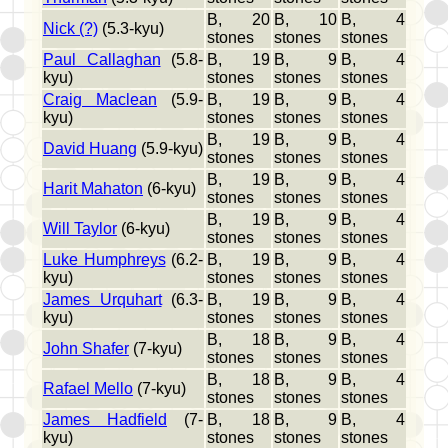
B, 20
B, 10
B, 4
Nick (?)
(5.3-kyu)
stones
stones
stones
Paul Callaghan
(5.8-
B, 19
B, 9
B, 4
kyu)
stones
stones
stones
Craig Maclean
(5.9-
B, 19
B, 9
B, 4
kyu)
stones
stones
stones
B, 19
B, 9
B, 4
David Huang
(5.9-kyu)
stones
stones
stones
B, 19
B, 9
B, 4
Harit Mahaton
(6-kyu)
stones
stones
stones
B, 19
B, 9
B, 4
Will Taylor
(6-kyu)
stones
stones
stones
Luke Humphreys
(6.2-
B, 19
B, 9
B, 4
kyu)
stones
stones
stones
James Urquhart
(6.3-
B, 19
B, 9
B, 4
kyu)
stones
stones
stones
B, 18
B, 9
B, 4
John Shafer
(7-kyu)
stones
stones
stones
B, 18
B, 9
B, 4
Rafael Mello
(7-kyu)
stones
stones
stones
James Hadfield
(7-
B, 18
B, 9
B, 4
kyu)
stones
stones
stones