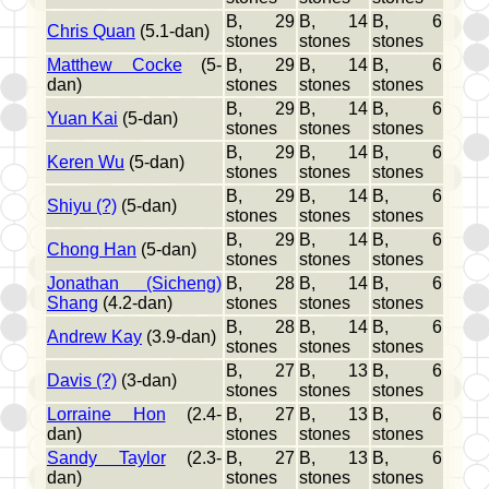
B, 29
B, 14
B, 6
Chris Quan
(5.1-dan)
stones
stones
stones
Matthew Cocke
(5-
B, 29
B, 14
B, 6
dan)
stones
stones
stones
B, 29
B, 14
B, 6
Yuan Kai
(5-dan)
stones
stones
stones
B, 29
B, 14
B, 6
Keren Wu
(5-dan)
stones
stones
stones
B, 29
B, 14
B, 6
Shiyu (?)
(5-dan)
stones
stones
stones
B, 29
B, 14
B, 6
Chong Han
(5-dan)
stones
stones
stones
Jonathan (Sicheng)
B, 28
B, 14
B, 6
Shang
(4.2-dan)
stones
stones
stones
B, 28
B, 14
B, 6
Andrew Kay
(3.9-dan)
stones
stones
stones
B, 27
B, 13
B, 6
Davis (?)
(3-dan)
stones
stones
stones
Lorraine Hon
(2.4-
B, 27
B, 13
B, 6
dan)
stones
stones
stones
Sandy Taylor
(2.3-
B, 27
B, 13
B, 6
dan)
stones
stones
stones