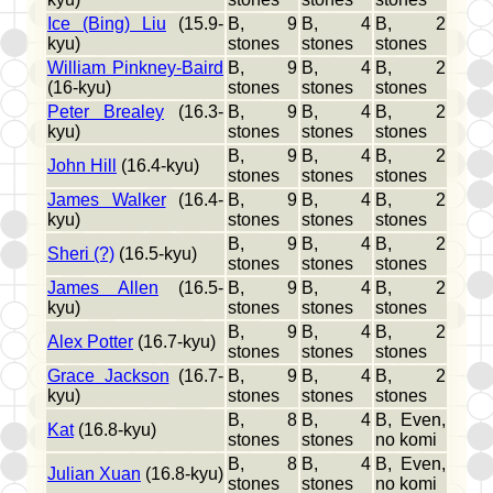
Ice (Bing) Liu
(15.9-
B, 9
B, 4
B, 2
kyu)
stones
stones
stones
William Pinkney-Baird
B, 9
B, 4
B, 2
(16-kyu)
stones
stones
stones
Peter Brealey
(16.3-
B, 9
B, 4
B, 2
kyu)
stones
stones
stones
B, 9
B, 4
B, 2
John Hill
(16.4-kyu)
stones
stones
stones
James Walker
(16.4-
B, 9
B, 4
B, 2
kyu)
stones
stones
stones
B, 9
B, 4
B, 2
Sheri (?)
(16.5-kyu)
stones
stones
stones
James Allen
(16.5-
B, 9
B, 4
B, 2
kyu)
stones
stones
stones
B, 9
B, 4
B, 2
Alex Potter
(16.7-kyu)
stones
stones
stones
Grace Jackson
(16.7-
B, 9
B, 4
B, 2
kyu)
stones
stones
stones
B, 8
B, 4
B, Even,
Kat
(16.8-kyu)
stones
stones
no komi
B, 8
B, 4
B, Even,
Julian Xuan
(16.8-kyu)
stones
stones
no komi