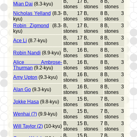
B, 17
B, 8
B, 3
Mian Dai
(8.3-kyu)
stones
stones
stones
Nicholas Yelland
(8.3-
B, 17
B, 8
B, 3
kyu)
stones
stones
stones
Robin Zigmond
(8.3-
B, 17
B, 8
B, 3
kyu)
stones
stones
stones
B, 17
B, 8
B, 3
Ace Li
(8.7-kyu)
stones
stones
stones
B, 16
B, 8
B, 3
Robin Nandi
(8.9-kyu)
stones
stones
stones
Alice Ambrose-
B, 16
B, 8
B, 3
Thurman
(9.2-kyu)
stones
stones
stones
B, 16
B, 8
B, 3
Amy Upton
(9.3-kyu)
stones
stones
stones
B, 16
B, 8
B, 3
Alan Go
(9.3-kyu)
stones
stones
stones
B, 15
B, 7
B, 3
Jokke Hasa
(9.8-kyu)
stones
stones
stones
B, 15
B, 7
B, 3
Wenhai (?)
(9.9-kyu)
stones
stones
stones
B, 15
B, 7
B, 3
Will Taylor (2)
(10-kyu)
stones
stones
stones
B, 15
B, 7
B, 3