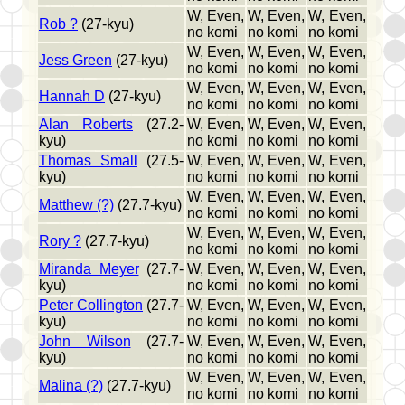
W, Even,
W, Even,
W, Even,
Rob ?
(27-kyu)
no komi
no komi
no komi
W, Even,
W, Even,
W, Even,
Jess Green
(27-kyu)
no komi
no komi
no komi
W, Even,
W, Even,
W, Even,
Hannah D
(27-kyu)
no komi
no komi
no komi
Alan Roberts
(27.2-
W, Even,
W, Even,
W, Even,
kyu)
no komi
no komi
no komi
Thomas Small
(27.5-
W, Even,
W, Even,
W, Even,
kyu)
no komi
no komi
no komi
W, Even,
W, Even,
W, Even,
Matthew (?)
(27.7-kyu)
no komi
no komi
no komi
W, Even,
W, Even,
W, Even,
Rory ?
(27.7-kyu)
no komi
no komi
no komi
Miranda Meyer
(27.7-
W, Even,
W, Even,
W, Even,
kyu)
no komi
no komi
no komi
Peter Collington
(27.7-
W, Even,
W, Even,
W, Even,
kyu)
no komi
no komi
no komi
John Wilson
(27.7-
W, Even,
W, Even,
W, Even,
kyu)
no komi
no komi
no komi
W, Even,
W, Even,
W, Even,
Malina (?)
(27.7-kyu)
no komi
no komi
no komi