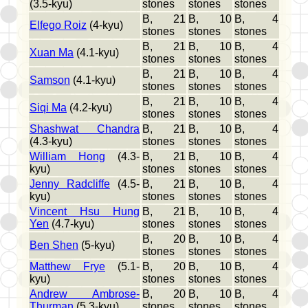
(3.5-kyu)
stones
stones
stones
B, 21
B, 10
B, 4
Elfego Roiz
(4-kyu)
stones
stones
stones
B, 21
B, 10
B, 4
Xuan Ma
(4.1-kyu)
stones
stones
stones
B, 21
B, 10
B, 4
Samson
(4.1-kyu)
stones
stones
stones
B, 21
B, 10
B, 4
Siqi Ma
(4.2-kyu)
stones
stones
stones
Shashwat Chandra
B, 21
B, 10
B, 4
(4.3-kyu)
stones
stones
stones
William Hong
(4.3-
B, 21
B, 10
B, 4
kyu)
stones
stones
stones
Jenny Radcliffe
(4.5-
B, 21
B, 10
B, 4
kyu)
stones
stones
stones
Vincent Hsu Hung
B, 21
B, 10
B, 4
Yen
(4.7-kyu)
stones
stones
stones
B, 20
B, 10
B, 4
Ben Shen
(5-kyu)
stones
stones
stones
Matthew Frye
(5.1-
B, 20
B, 10
B, 4
kyu)
stones
stones
stones
Andrew Ambrose-
B, 20
B, 10
B, 4
Thurman
(5.3-kyu)
stones
stones
stones