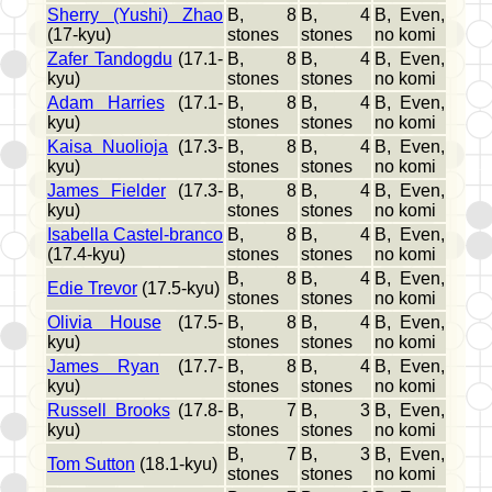
Sherry (Yushi) Zhao
B, 8
B, 4
B, Even,
(17-kyu)
stones
stones
no komi
Zafer Tandogdu
(17.1-
B, 8
B, 4
B, Even,
kyu)
stones
stones
no komi
Adam Harries
(17.1-
B, 8
B, 4
B, Even,
kyu)
stones
stones
no komi
Kaisa Nuolioja
(17.3-
B, 8
B, 4
B, Even,
kyu)
stones
stones
no komi
James Fielder
(17.3-
B, 8
B, 4
B, Even,
kyu)
stones
stones
no komi
Isabella Castel-branco
B, 8
B, 4
B, Even,
(17.4-kyu)
stones
stones
no komi
B, 8
B, 4
B, Even,
Edie Trevor
(17.5-kyu)
stones
stones
no komi
Olivia House
(17.5-
B, 8
B, 4
B, Even,
kyu)
stones
stones
no komi
James Ryan
(17.7-
B, 8
B, 4
B, Even,
kyu)
stones
stones
no komi
Russell Brooks
(17.8-
B, 7
B, 3
B, Even,
kyu)
stones
stones
no komi
B, 7
B, 3
B, Even,
Tom Sutton
(18.1-kyu)
stones
stones
no komi