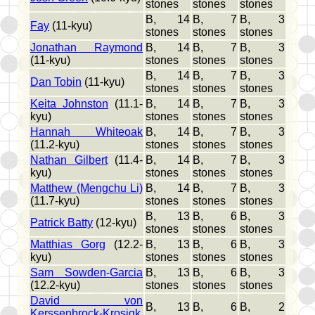
stones
stones
stones
B, 14
B, 7
B, 3
Fay
(11-kyu)
stones
stones
stones
Jonathan Raymond
B, 14
B, 7
B, 3
(11-kyu)
stones
stones
stones
B, 14
B, 7
B, 3
Dan Tobin
(11-kyu)
stones
stones
stones
Keita Johnston
(11.1-
B, 14
B, 7
B, 3
kyu)
stones
stones
stones
Hannah Whiteoak
B, 14
B, 7
B, 3
(11.2-kyu)
stones
stones
stones
Nathan Gilbert
(11.4-
B, 14
B, 7
B, 3
kyu)
stones
stones
stones
Matthew (Mengchu Li)
B, 14
B, 7
B, 3
(11.7-kyu)
stones
stones
stones
B, 13
B, 6
B, 3
Patrick Batty
(12-kyu)
stones
stones
stones
Matthias Gorg
(12.2-
B, 13
B, 6
B, 3
kyu)
stones
stones
stones
Sam Sowden-Garcia
B, 13
B, 6
B, 3
(12.2-kyu)
stones
stones
stones
David von
B, 13
B, 6
B, 2
Kerssenbrock-Krosigk