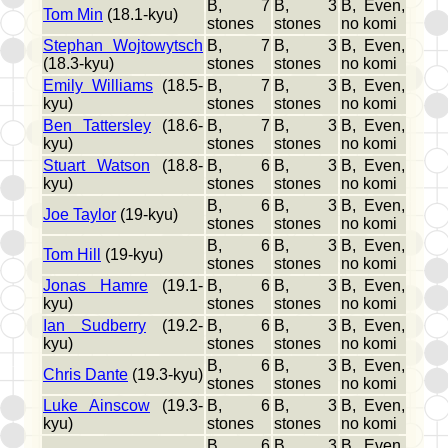
B, 7
B, 3
B, Even,
Tom Min
(18.1-kyu)
stones
stones
no komi
Stephan Wojtowytsch
B, 7
B, 3
B, Even,
(18.3-kyu)
stones
stones
no komi
Emily Williams
(18.5-
B, 7
B, 3
B, Even,
kyu)
stones
stones
no komi
Ben Tattersley
(18.6-
B, 7
B, 3
B, Even,
kyu)
stones
stones
no komi
Stuart Watson
(18.8-
B, 6
B, 3
B, Even,
kyu)
stones
stones
no komi
B, 6
B, 3
B, Even,
Joe Taylor
(19-kyu)
stones
stones
no komi
B, 6
B, 3
B, Even,
Tom Hill
(19-kyu)
stones
stones
no komi
Jonas Hamre
(19.1-
B, 6
B, 3
B, Even,
kyu)
stones
stones
no komi
Ian Sudberry
(19.2-
B, 6
B, 3
B, Even,
kyu)
stones
stones
no komi
B, 6
B, 3
B, Even,
Chris Dante
(19.3-kyu)
stones
stones
no komi
Luke Ainscow
(19.3-
B, 6
B, 3
B, Even,
kyu)
stones
stones
no komi
B, 6
B, 3
B, Even,