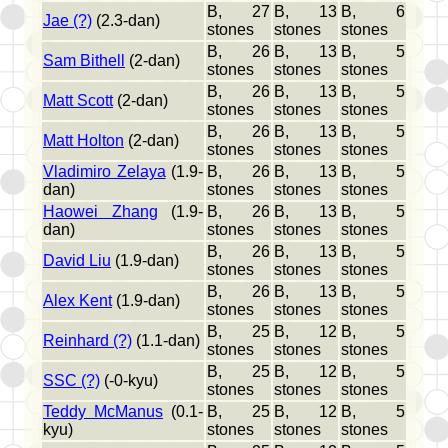
B, 27
B, 13
B, 6
Jae (?)
(2.3-dan)
stones
stones
stones
B, 26
B, 13
B, 5
Sam Bithell
(2-dan)
stones
stones
stones
B, 26
B, 13
B, 5
Matt Scott
(2-dan)
stones
stones
stones
B, 26
B, 13
B, 5
Matt Holton
(2-dan)
stones
stones
stones
Vladimiro Zelaya
(1.9-
B, 26
B, 13
B, 5
dan)
stones
stones
stones
Haowei Zhang
(1.9-
B, 26
B, 13
B, 5
dan)
stones
stones
stones
B, 26
B, 13
B, 5
David Liu
(1.9-dan)
stones
stones
stones
B, 26
B, 13
B, 5
Alex Kent
(1.9-dan)
stones
stones
stones
B, 25
B, 12
B, 5
Reinhard (?)
(1.1-dan)
stones
stones
stones
B, 25
B, 12
B, 5
SSC (?)
(-0-kyu)
stones
stones
stones
Teddy McManus
(0.1-
B, 25
B, 12
B, 5
kyu)
stones
stones
stones