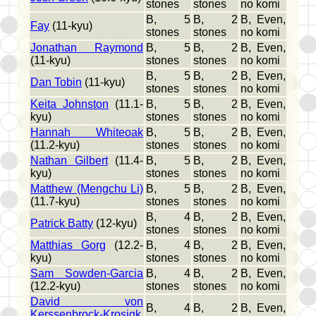
stones
stones
no komi
B, 5
B, 2
B, Even,
Fay
(11-kyu)
stones
stones
no komi
Jonathan Raymond
B, 5
B, 2
B, Even,
(11-kyu)
stones
stones
no komi
B, 5
B, 2
B, Even,
Dan Tobin
(11-kyu)
stones
stones
no komi
Keita Johnston
(11.1-
B, 5
B, 2
B, Even,
kyu)
stones
stones
no komi
Hannah Whiteoak
B, 5
B, 2
B, Even,
(11.2-kyu)
stones
stones
no komi
Nathan Gilbert
(11.4-
B, 5
B, 2
B, Even,
kyu)
stones
stones
no komi
Matthew (Mengchu Li)
B, 5
B, 2
B, Even,
(11.7-kyu)
stones
stones
no komi
B, 4
B, 2
B, Even,
Patrick Batty
(12-kyu)
stones
stones
no komi
Matthias Gorg
(12.2-
B, 4
B, 2
B, Even,
kyu)
stones
stones
no komi
Sam Sowden-Garcia
B, 4
B, 2
B, Even,
(12.2-kyu)
stones
stones
no komi
David von
B, 4
B, 2
B, Even,
Kerssenbrock-Krosigk