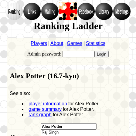
Ranking
Links
Mailing
Facebook
Library
Meetings
Ranking Ladder
Players
|
About
|
Games
|
Statistics
Admin password:
Alex Potter (16.7-kyu)
See also:
player information
for Alex Potter.
game summary
for Alex Potter.
rank graph
for Alex Potter.