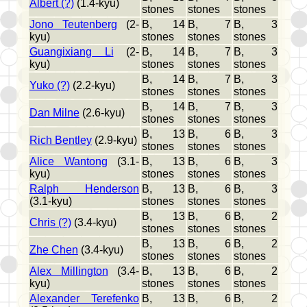
Albert (?)
(1.4-kyu)
stones
stones
stones
Jono Teutenberg
(2-
B, 14
B, 7
B, 3
kyu)
stones
stones
stones
Guangixiang Li
(2-
B, 14
B, 7
B, 3
kyu)
stones
stones
stones
B, 14
B, 7
B, 3
Yuko (?)
(2.2-kyu)
stones
stones
stones
B, 14
B, 7
B, 3
Dan Milne
(2.6-kyu)
stones
stones
stones
B, 13
B, 6
B, 3
Rich Bentley
(2.9-kyu)
stones
stones
stones
Alice Wantong
(3.1-
B, 13
B, 6
B, 3
kyu)
stones
stones
stones
Ralph Henderson
B, 13
B, 6
B, 3
(3.1-kyu)
stones
stones
stones
B, 13
B, 6
B, 2
Chris (?)
(3.4-kyu)
stones
stones
stones
B, 13
B, 6
B, 2
Zhe Chen
(3.4-kyu)
stones
stones
stones
Alex Millington
(3.4-
B, 13
B, 6
B, 2
kyu)
stones
stones
stones
Alexander Terefenko
B, 13
B, 6
B, 2