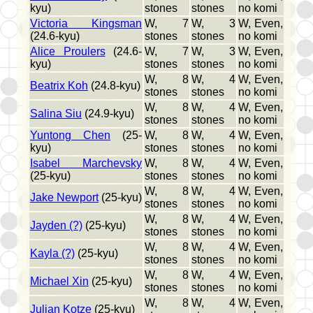
kyu)
stones
stones
no komi
Victoria Kingsman
W, 7
W, 3
W, Even,
(24.6-kyu)
stones
stones
no komi
Alice Proulers
(24.6-
W, 7
W, 3
W, Even,
kyu)
stones
stones
no komi
W, 8
W, 4
W, Even,
Beatrix Koh
(24.8-kyu)
stones
stones
no komi
W, 8
W, 4
W, Even,
Salina Siu
(24.9-kyu)
stones
stones
no komi
Yuntong Chen
(25-
W, 8
W, 4
W, Even,
kyu)
stones
stones
no komi
Isabel Marchevsky
W, 8
W, 4
W, Even,
(25-kyu)
stones
stones
no komi
W, 8
W, 4
W, Even,
Jake Newport
(25-kyu)
stones
stones
no komi
W, 8
W, 4
W, Even,
Jayden (?)
(25-kyu)
stones
stones
no komi
W, 8
W, 4
W, Even,
Kayla (?)
(25-kyu)
stones
stones
no komi
W, 8
W, 4
W, Even,
Michael Xin
(25-kyu)
stones
stones
no komi
W, 8
W, 4
W, Even,
Julian Kotze
(25-kyu)