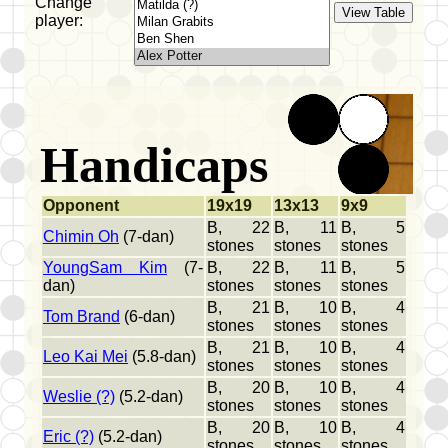
Change
player:
Handicaps
Opponent
19x19
13x13
9x9
B, 22
B, 11
B, 5
Chimin Oh
(7-dan)
stones
stones
stones
YoungSam Kim
(7-
B, 22
B, 11
B, 5
dan)
stones
stones
stones
B, 21
B, 10
B, 4
Tom Brand
(6-dan)
stones
stones
stones
B, 21
B, 10
B, 4
Leo Kai Mei
(5.8-dan)
stones
stones
stones
B, 20
B, 10
B, 4
Weslie (?)
(5.2-dan)
stones
stones
stones
B, 20
B, 10
B, 4
Eric (?)
(5.2-dan)
stones
stones
stones