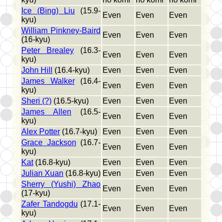
Ice (Bing) Liu
(15.9-
Even
Even
Even
kyu)
William Pinkney-Baird
Even
Even
Even
(16-kyu)
Peter Brealey
(16.3-
Even
Even
Even
kyu)
John Hill
(16.4-kyu)
Even
Even
Even
James Walker
(16.4-
Even
Even
Even
kyu)
Sheri (?)
(16.5-kyu)
Even
Even
Even
James Allen
(16.5-
Even
Even
Even
kyu)
Alex Potter
(16.7-kyu)
Even
Even
Even
Grace Jackson
(16.7-
Even
Even
Even
kyu)
Kat
(16.8-kyu)
Even
Even
Even
Julian Xuan
(16.8-kyu)
Even
Even
Even
Sherry (Yushi) Zhao
Even
Even
Even
(17-kyu)
Zafer Tandogdu
(17.1-
Even
Even
Even
kyu)