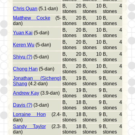
B, 20
B, 10
B, 4
Chris Quan
(5.1-dan)
stones
stones
stones
Matthew Cocke
(5-
B, 20
B, 10
B, 4
dan)
stones
stones
stones
B, 20
B, 10
B, 4
Yuan Kai
(5-dan)
stones
stones
stones
B, 20
B, 10
B, 4
Keren Wu
(5-dan)
stones
stones
stones
B, 20
B, 10
B, 4
Shiyu (?)
(5-dan)
stones
stones
stones
B, 20
B, 10
B, 4
Chong Han
(5-dan)
stones
stones
stones
Jonathan (Sicheng)
B, 19
B, 9
B, 4
Shang
(4.2-dan)
stones
stones
stones
B, 19
B, 9
B, 4
Andrew Kay
(3.9-dan)
stones
stones
stones
B, 18
B, 9
B, 4
Davis (?)
(3-dan)
stones
stones
stones
Lorraine Hon
(2.4-
B, 18
B, 9
B, 4
dan)
stones
stones
stones
Sandy Taylor
(2.3-
B, 18
B, 9
B, 4
dan)
stones
stones
stones