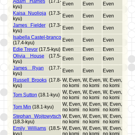
Adam Harries
(17.1-
Even
Even
Even
kyu)
Kaisa Nuolioja
(17.3-
Even
Even
Even
kyu)
James Fielder
(17.3-
Even
Even
Even
kyu)
Isabella Castel-branco
Even
Even
Even
(17.4-kyu)
Edie Trevor
(17.5-kyu)
Even
Even
Even
Olivia House
(17.5-
Even
Even
Even
kyu)
James Ryan
(17.7-
Even
Even
Even
kyu)
Russell Brooks
(17.8-
W, Even,
W, Even,
W, Even,
kyu)
no komi
no komi
no komi
W, Even,
W, Even,
W, Even,
Tom Sutton
(18.1-kyu)
no komi
no komi
no komi
W, Even,
W, Even,
W, Even,
Tom Min
(18.1-kyu)
no komi
no komi
no komi
Stephan Wojtowytsch
W, Even,
W, Even,
W, Even,
(18.3-kyu)
no komi
no komi
no komi
Emily Williams
(18.5-
W, Even,
W, Even,
W, Even,
kyu)
no komi
no komi
no komi