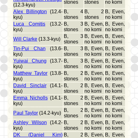
stones
stones
no komi
(12.3-kyu)
Alex Billington
(12.4-
B, 4
B, 2
B, Even,
kyu)
stones
stones
no komi
Luca Comitis
(13.2-
B, 3
B, Even,
B, Even,
kyu)
stones
no komi
no komi
B, 3
B, Even,
B, Even,
Will Clarke
(13.3-kyu)
stones
no komi
no komi
Tin-Pui Chan
(13.6-
B, 3
B, Even,
B, Even,
kyu)
stones
no komi
no komi
Yuiwai Chung
(13.7-
B, 3
B, Even,
B, Even,
kyu)
stones
no komi
no komi
Matthew Taylor
(13.8-
B, 2
B, Even,
B, Even,
kyu)
stones
no komi
no komi
David Sinclair
(14.1-
B, 2
B, Even,
B, Even,
kyu)
stones
no komi
no komi
Emma Nicholls
(14.1-
B, 2
B, Even,
B, Even,
kyu)
stones
no komi
no komi
B, 2
B, Even,
B, Even,
Paul Taylor
(14.2-kyu)
stones
no komi
no komi
Ashley Wilson
(14.2-
B, 2
B, Even,
B, Even,
kyu)
stones
no komi
no komi
DK (Daniel Kim)
B, 2
B, Even,
B, Even,