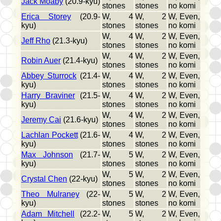
Jack Moaby
(20.9-kyu)
stones
stones
no komi
Erica Storey
(20.9-
W, 4
W, 2
W, Even,
kyu)
stones
stones
no komi
W, 4
W, 2
W, Even,
Jeff Rho
(21.3-kyu)
stones
stones
no komi
W, 4
W, 2
W, Even,
Robin Auer
(21.4-kyu)
stones
stones
no komi
Abbey Sturrock
(21.4-
W, 4
W, 2
W, Even,
kyu)
stones
stones
no komi
Harry Braviner
(21.5-
W, 4
W, 2
W, Even,
kyu)
stones
stones
no komi
W, 4
W, 2
W, Even,
Jeremy Cai
(21.6-kyu)
stones
stones
no komi
Lachlan Pockett
(21.6-
W, 4
W, 2
W, Even,
kyu)
stones
stones
no komi
Max Johnson
(21.7-
W, 5
W, 2
W, Even,
kyu)
stones
stones
no komi
W, 5
W, 2
W, Even,
Crystal Chen
(22-kyu)
stones
stones
no komi
Theo Mulraney
(22-
W, 5
W, 2
W, Even,
kyu)
stones
stones
no komi
Adam Mitchell
(22.2-
W, 5
W, 2
W, Even,