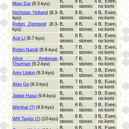
B, 8
B, 4
B, Even,
Mian Dai
(8.3-kyu)
stones
stones
no komi
Nicholas Yelland
(8.3-
B, 8
B, 4
B, Even,
kyu)
stones
stones
no komi
Robin Zigmond
(8.3-
B, 8
B, 4
B, Even,
kyu)
stones
stones
no komi
B, 8
B, 4
B, Even,
Ace Li
(8.7-kyu)
stones
stones
no komi
B, 7
B, 3
B, Even,
Robin Nandi
(8.9-kyu)
stones
stones
no komi
Alice Ambrose-
B, 7
B, 3
B, Even,
Thurman
(9.2-kyu)
stones
stones
no komi
B, 7
B, 3
B, Even,
Amy Upton
(9.3-kyu)
stones
stones
no komi
B, 7
B, 3
B, Even,
Alan Go
(9.3-kyu)
stones
stones
no komi
B, 6
B, 3
B, Even,
Jokke Hasa
(9.8-kyu)
stones
stones
no komi
B, 6
B, 3
B, Even,
Wenhai (?)
(9.9-kyu)
stones
stones
no komi
B, 6
B, 3
B, Even,
Will Taylor (2)
(10-kyu)
stones
stones
no komi
B, 6
B, 3
B, Even,