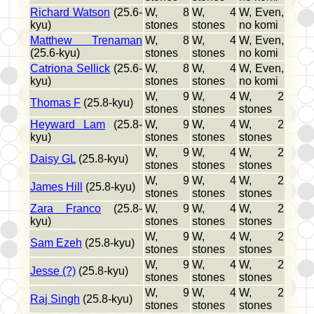
Richard Watson
(25.6-
W, 8
W, 4
W, Even,
kyu)
stones
stones
no komi
Matthew Trenaman
W, 8
W, 4
W, Even,
(25.6-kyu)
stones
stones
no komi
Catriona Sellick
(25.6-
W, 8
W, 4
W, Even,
kyu)
stones
stones
no komi
W, 9
W, 4
W, 2
Thomas F
(25.8-kyu)
stones
stones
stones
Heyward Lam
(25.8-
W, 9
W, 4
W, 2
kyu)
stones
stones
stones
W, 9
W, 4
W, 2
Daisy GL
(25.8-kyu)
stones
stones
stones
W, 9
W, 4
W, 2
James Hill
(25.8-kyu)
stones
stones
stones
Zara Franco
(25.8-
W, 9
W, 4
W, 2
kyu)
stones
stones
stones
W, 9
W, 4
W, 2
Sam Ezeh
(25.8-kyu)
stones
stones
stones
W, 9
W, 4
W, 2
Jesse (?)
(25.8-kyu)
stones
stones
stones
W, 9
W, 4
W, 2
Raj Singh
(25.8-kyu)
stones
stones
stones