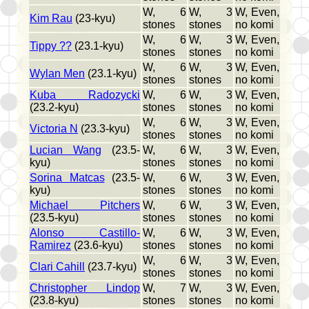
W, 6
W, 3
W, Even,
Kim Rau
(23-kyu)
stones
stones
no komi
W, 6
W, 3
W, Even,
Tippy ??
(23.1-kyu)
stones
stones
no komi
W, 6
W, 3
W, Even,
Wylan Men
(23.1-kyu)
stones
stones
no komi
Kuba Radozycki
W, 6
W, 3
W, Even,
(23.2-kyu)
stones
stones
no komi
W, 6
W, 3
W, Even,
Victoria N
(23.3-kyu)
stones
stones
no komi
Lucian Wang
(23.5-
W, 6
W, 3
W, Even,
kyu)
stones
stones
no komi
Sorina Matcas
(23.5-
W, 6
W, 3
W, Even,
kyu)
stones
stones
no komi
Michael Pitchers
W, 6
W, 3
W, Even,
(23.5-kyu)
stones
stones
no komi
Alonso Castillo-
W, 6
W, 3
W, Even,
Ramirez
(23.6-kyu)
stones
stones
no komi
W, 6
W, 3
W, Even,
Clari Cahill
(23.7-kyu)
stones
stones
no komi
Christopher Lindop
W, 7
W, 3
W, Even,
(23.8-kyu)
stones
stones
no komi