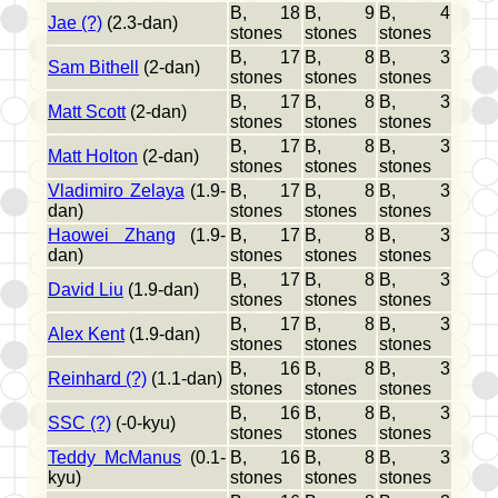
B, 18
B, 9
B, 4
Jae (?)
(2.3-dan)
stones
stones
stones
B, 17
B, 8
B, 3
Sam Bithell
(2-dan)
stones
stones
stones
B, 17
B, 8
B, 3
Matt Scott
(2-dan)
stones
stones
stones
B, 17
B, 8
B, 3
Matt Holton
(2-dan)
stones
stones
stones
Vladimiro Zelaya
(1.9-
B, 17
B, 8
B, 3
dan)
stones
stones
stones
Haowei Zhang
(1.9-
B, 17
B, 8
B, 3
dan)
stones
stones
stones
B, 17
B, 8
B, 3
David Liu
(1.9-dan)
stones
stones
stones
B, 17
B, 8
B, 3
Alex Kent
(1.9-dan)
stones
stones
stones
B, 16
B, 8
B, 3
Reinhard (?)
(1.1-dan)
stones
stones
stones
B, 16
B, 8
B, 3
SSC (?)
(-0-kyu)
stones
stones
stones
Teddy McManus
(0.1-
B, 16
B, 8
B, 3
kyu)
stones
stones
stones