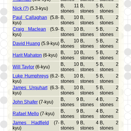
B, 11
B, 5
B, 2
Nick (?)
(5.3-kyu)
stones
stones
stones
Paul Callaghan
(5.8-
B, 10
B, 5
B, 2
kyu)
stones
stones
stones
Craig Maclean
(5.9-
B, 10
B, 5
B, 2
kyu)
stones
stones
stones
B, 10
B, 5
B, 2
David Huang
(5.9-kyu)
stones
stones
stones
B, 10
B, 5
B, 2
Harit Mahaton
(6-kyu)
stones
stones
stones
B, 10
B, 5
B, 2
Will Taylor
(6-kyu)
stones
stones
stones
Luke Humphreys
(6.2-
B, 10
B, 5
B, 2
kyu)
stones
stones
stones
James Urquhart
(6.3-
B, 10
B, 5
B, 2
kyu)
stones
stones
stones
B, 9
B, 4
B, 2
John Shafer
(7-kyu)
stones
stones
stones
B, 9
B, 4
B, 2
Rafael Mello
(7-kyu)
stones
stones
stones
James Hadfield
(7-
B, 9
B, 4
B, 2
kyu)
stones
stones
stones