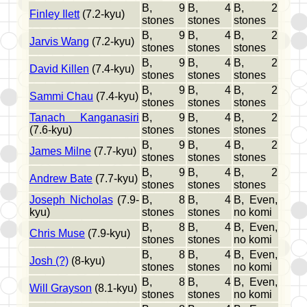
B, 9
B, 4
B, 2
Finley Ilett
(7.2-kyu)
stones
stones
stones
B, 9
B, 4
B, 2
Jarvis Wang
(7.2-kyu)
stones
stones
stones
B, 9
B, 4
B, 2
David Killen
(7.4-kyu)
stones
stones
stones
B, 9
B, 4
B, 2
Sammi Chau
(7.4-kyu)
stones
stones
stones
Tanach Kanganasiri
B, 9
B, 4
B, 2
(7.6-kyu)
stones
stones
stones
B, 9
B, 4
B, 2
James Milne
(7.7-kyu)
stones
stones
stones
B, 9
B, 4
B, 2
Andrew Bate
(7.7-kyu)
stones
stones
stones
Joseph Nicholas
(7.9-
B, 8
B, 4
B, Even,
kyu)
stones
stones
no komi
B, 8
B, 4
B, Even,
Chris Muse
(7.9-kyu)
stones
stones
no komi
B, 8
B, 4
B, Even,
Josh (?)
(8-kyu)
stones
stones
no komi
B, 8
B, 4
B, Even,
Will Grayson
(8.1-kyu)
stones
stones
no komi