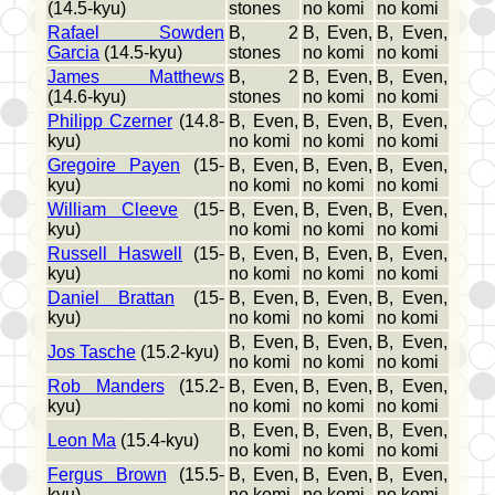
(14.5-kyu)
stones
no komi
no komi
Rafael Sowden
B, 2
B, Even,
B, Even,
Garcia
(14.5-kyu)
stones
no komi
no komi
James Matthews
B, 2
B, Even,
B, Even,
(14.6-kyu)
stones
no komi
no komi
Philipp Czerner
(14.8-
B, Even,
B, Even,
B, Even,
kyu)
no komi
no komi
no komi
Gregoire Payen
(15-
B, Even,
B, Even,
B, Even,
kyu)
no komi
no komi
no komi
William Cleeve
(15-
B, Even,
B, Even,
B, Even,
kyu)
no komi
no komi
no komi
Russell Haswell
(15-
B, Even,
B, Even,
B, Even,
kyu)
no komi
no komi
no komi
Daniel Brattan
(15-
B, Even,
B, Even,
B, Even,
kyu)
no komi
no komi
no komi
B, Even,
B, Even,
B, Even,
Jos Tasche
(15.2-kyu)
no komi
no komi
no komi
Rob Manders
(15.2-
B, Even,
B, Even,
B, Even,
kyu)
no komi
no komi
no komi
B, Even,
B, Even,
B, Even,
Leon Ma
(15.4-kyu)
no komi
no komi
no komi
Fergus Brown
(15.5-
B, Even,
B, Even,
B, Even,
kyu)
no komi
no komi
no komi