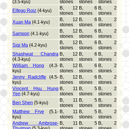
(3.5-kyu)
stones
stones
stones
B, 12
B, 6
B, 2
Elfego Roiz
(4-kyu)
stones
stones
stones
B, 12
B, 6
B, 2
Xuan Ma
(4.1-kyu)
stones
stones
stones
B, 12
B, 6
B, 2
Samson
(4.1-kyu)
stones
stones
stones
B, 12
B, 6
B, 2
Siqi Ma
(4.2-kyu)
stones
stones
stones
Shashwat Chandra
B, 12
B, 6
B, 2
(4.3-kyu)
stones
stones
stones
William Hong
(4.3-
B, 12
B, 6
B, 2
kyu)
stones
stones
stones
Jenny Radcliffe
(4.5-
B, 12
B, 6
B, 2
kyu)
stones
stones
stones
Vincent Hsu Hung
B, 11
B, 5
B, 2
Yen
(4.7-kyu)
stones
stones
stones
B, 11
B, 5
B, 2
Ben Shen
(5-kyu)
stones
stones
stones
Matthew Frye
(5.1-
B, 11
B, 5
B, 2
kyu)
stones
stones
stones
Andrew Ambrose-
B, 11
B, 5
B, 2
Thurman
(5.3-kyu)
stones
stones
stones